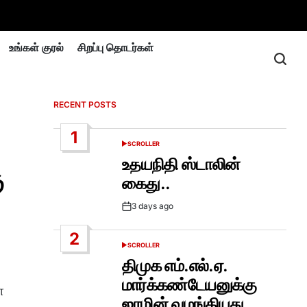
உங்கள் குரல்
சிறப்பு தொடர்கள்
RECENT POSTS
1
SCROLLER
POSTED
IN
உதயநிதி ஸ்டாலின்
ு
கைது..
3 days ago
Post
Date
2
SCROLLER
POSTED
IN
திமுக எம்.எல்.ஏ.
மார்க்கண்டேயனுக்கு
ள
ஜாமின் வழங்கியது