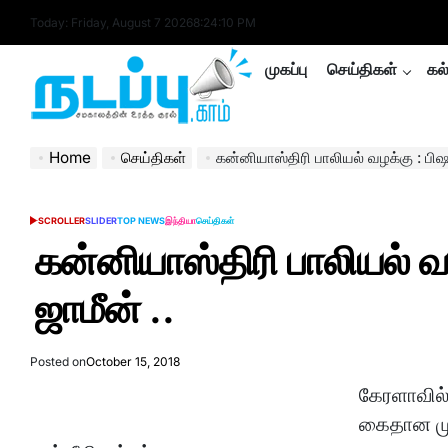
Skip
Today: Friday, August 7 2026
8
:
24
:
11
PM
to
content
முகப்பு
செய்திகள்
கல
nadappu.com
Home
செய்திகள்
கன்னியாஸ்திரி பாலியல் வழக்கு : பிஷப
SCROLLER
SLIDER
TOP NEWS
இந்தியா
செய்திகள்
POSTED
IN
கன்னியாஸ்திரி பாலியல் வழ
ஜாமீன் ..
Posted on
October 15, 2018
கேரளாவில்
கைதான முன