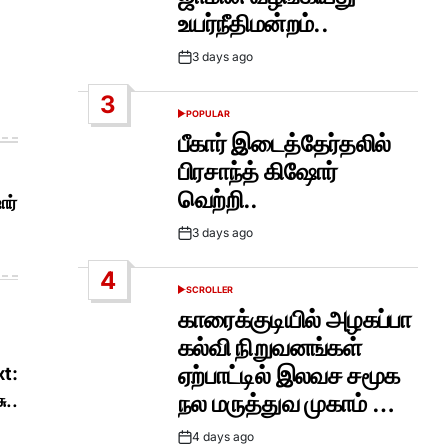
உயர்நீதிமன்றம்..
3 days ago
Post
Date
3
POPULAR
POSTED
IN
பீகார் இடைத்தேர்தலில்
பிரசாந்த் கிஷோர்
வெற்றி..
ோர்
3 days ago
Post
Date
4
SCROLLER
POSTED
IN
காரைக்குடியில் அழகப்பா
கல்வி நிறுவனங்கள்
ஏற்பாட்டில் இலவச சமூக
t:
நல மருத்துவ முகாம் …
ு..
4 days ago
Post