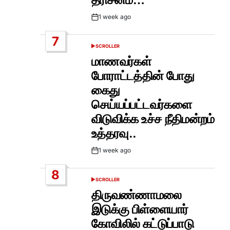
1 week ago
Post
Date
7
SCROLLER
POSTED
IN
மாணவர்கள்
போராட்டத்தின் போது
கைது
செய்யப்பட்டவர்களை
விடுவிக்க உச்ச நீதிமன்றம்
உத்தரவு..
1 week ago
Post
Date
8
SCROLLER
POSTED
IN
திருவண்ணாமலை
இடுக்கு பிள்ளையார்
கோவிலில் கட்டுப்பாடு