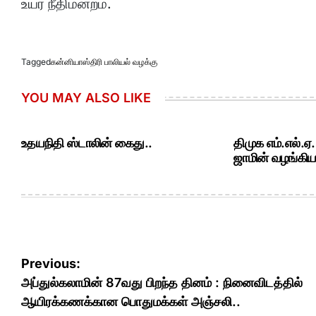
உயர் நீதிமன்றம்.
Tagged
கன்னியாஸ்திரி பாலியல் வழக்கு
YOU MAY ALSO LIKE
உதயநிதி ஸ்டாலின் கைது..
திமுக எம்.எல்.ஏ
ஜாமின் வழங்கியத
Post
Previous:
navigation
அப்துல்கலாமின் 87வது பிறந்த தினம் : நினைவிடத்தில்
ஆயிரக்கணக்கான பொதுமக்கள் அஞ்சலி..