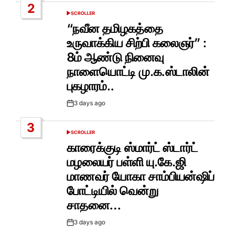
2
SCROLLER
POSTED
IN
“நவீன தமிழகத்தை
உருவாக்கிய சிற்பி கலைஞர்” :
8ம் ஆண்டு நினைவு
நாளையொட்டி மு.க.ஸ்டாலின்
புகழாரம்..
3 days ago
Post
Date
3
SCROLLER
POSTED
IN
காரைக்குடி ஸ்மார்ட் ஸ்டார்ட்
மழலையர் பள்ளி யு.கே.ஜி
மாணவர் யோகா சாம்பியன்ஷிப்
போட்டியில் வென்று
சாதனை…
3 days ago
Post