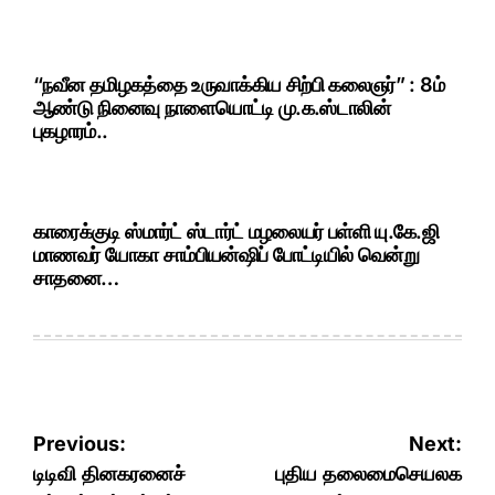
“நவீன தமிழகத்தை உருவாக்கிய சிற்பி கலைஞர்” : 8ம்
ஆண்டு நினைவு நாளையொட்டி மு.க.ஸ்டாலின்
புகழாரம்..
காரைக்குடி ஸ்மார்ட் ஸ்டார்ட் மழலையர் பள்ளி யு.கே.ஜி
மாணவர் யோகா சாம்பியன்ஷிப் போட்டியில் வென்று
சாதனை…
Post
Previous:
Next:
navigation
டிடிவி தினகரனைச்
புதிய தலைமைசெயலக