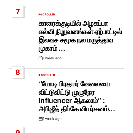
Date
7
SCROLLER
POSTED
IN
காரைக்குடியில் அழகப்பா
கல்வி நிறுவனங்கள் ஏற்பாட்டில்
இலவச சமூக நல மருத்துவ
முகாம் …
1 week ago
Post
Date
8
SCROLLER
POSTED
IN
“மோடி பிரதமர் வேலையை
விட்டுவிட்டு முழுநேர
Influencer ஆகலாம்” :
அபிஜீத் திப்கே விமர்சனம்…
1 week ago
Post
Date
9