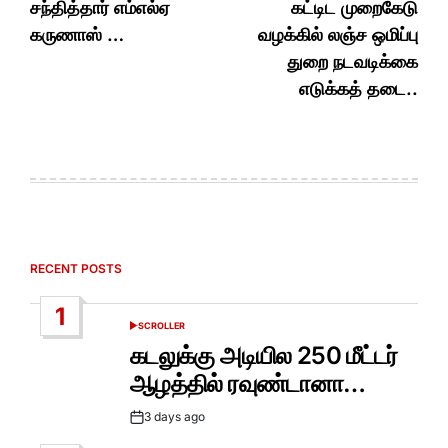
சந்தித்தார் எம்எல்ஏ
கட்டிட முறைகேடு
கருணாஸ் …
வழக்கில் லஞ்ச ஒமிப்பு
துறை நடவடிக்கை
எடுக்கத் தடை..
RECENT POSTS
1
SCROLLER
POSTED
IN
கடலுக்கு அடியில 250 மீட்டர்
ஆழத்தில் ரவுண்டானா…
3 days ago
Post
Date