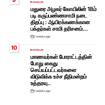
SCROLLER
POSTED
IN
மதுரை அழகர் கோயிலின் 18ம்
படி கருப்பண்ணசாமி நடை
திறப்பு : ஆயிரக்கணக்கான
பக்தர்கள் சாமி தரிசனம்…
2 weeks ago
Post
Date
10
SCROLLER
POSTED
IN
மாணவர்கள் போராட்டத்தின்
போது கைது
செய்யப்பட்டவர்களை
விடுவிக்க உச்ச நீதிமன்றம்
உத்தரவு..
2 weeks ago
Post
Date