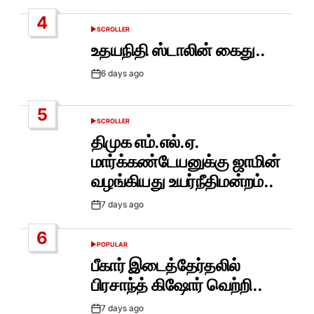
Date
4
SCROLLER
POSTED
IN
உதயநிதி ஸ்டாலின் கைது..
6 days ago
Post
Date
5
SCROLLER
POSTED
IN
திமுக எம்.எல்.ஏ.
மார்க்கண்டேயனுக்கு ஜாமின்
வழங்கியது உயர்நீதிமன்றம்..
7 days ago
Post
Date
6
POPULAR
POSTED
IN
பீகார் இடைத்தேர்தலில்
பிரசாந்த் கிஷோர் வெற்றி..
7 days ago
Post