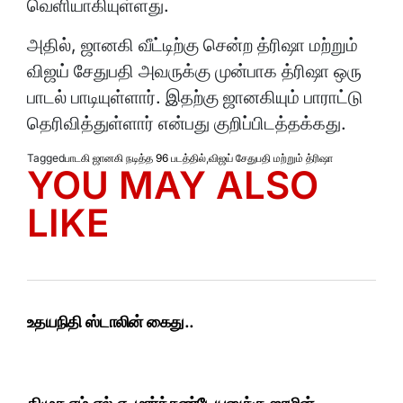
வெளியாகியுள்ளது.
அதில், ஜானகி வீட்டிற்கு சென்ற த்ரிஷா மற்றும்
விஜய் சேதுபதி அவருக்கு முன்பாக த்ரிஷா ஒரு
பாடல் பாடியுள்ளார். இதற்கு ஜானகியும் பாராட்டு
தெரிவித்துள்ளார் என்பது குறிப்பிடத்தக்கது.
Tagged
பாடகி ஜானகி நடித்த 96 படத்தில்
,
விஜய் சேதுபதி மற்றும் த்ரிஷா
YOU MAY ALSO
LIKE
உதயநிதி ஸ்டாலின் கைது..