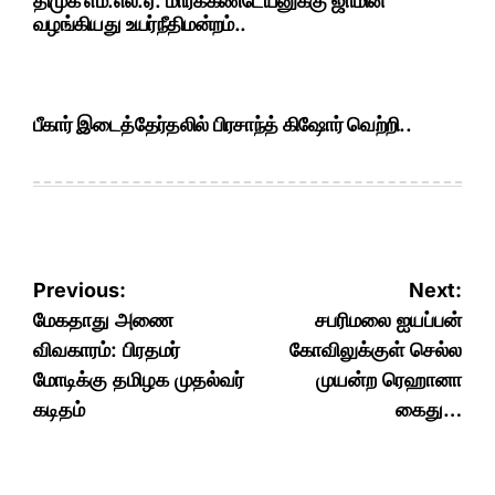
திமுக எம்.எல்.ஏ. மார்க்கண்டேயனுக்கு ஜாமின்
வழங்கியது உயர்நீதிமன்றம்..
பீகார் இடைத்தேர்தலில் பிரசாந்த் கிஷோர் வெற்றி..
Post
Previous:
Next:
navigation
மேகதாது அணை
சபரிமலை ஐயப்பன்
விவகாரம்: பிரதமர்
கோவிலுக்குள் செல்ல
மோடிக்கு தமிழக முதல்வர்
முயன்ற ரெஹானா
கடிதம்
கைது…