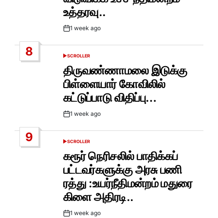
உத்தரவு..
1 week ago
Post
Date
8
SCROLLER
POSTED
IN
திருவண்ணாமலை இடுக்கு
பிள்ளையார் கோவிலில்
கட்டுப்பாடு விதிப்பு…
1 week ago
Post
Date
9
SCROLLER
POSTED
IN
கரூர் நெரிசலில் பாதிக்கப்
பட்டவர்களுக்கு அரசு பணி
ரத்து :உயர்நீதிமன்றம் மதுரை
கிளை அதிரடி..
1 week ago
Post