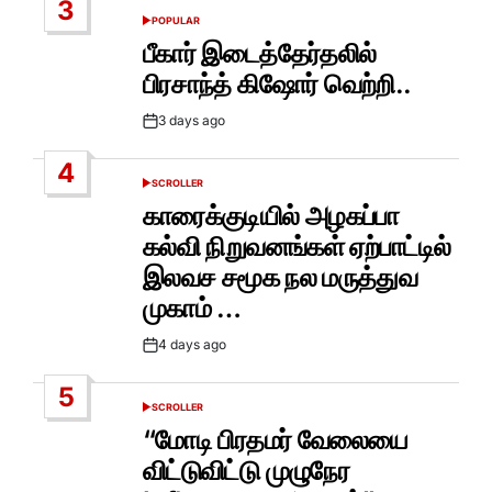
3
POPULAR
POSTED
IN
பீகார் இடைத்தேர்தலில்
பிரசாந்த் கிஷோர் வெற்றி..
3 days ago
Post
Date
4
SCROLLER
POSTED
IN
காரைக்குடியில் அழகப்பா
கல்வி நிறுவனங்கள் ஏற்பாட்டில்
இலவச சமூக நல மருத்துவ
முகாம் …
4 days ago
Post
Date
5
SCROLLER
POSTED
IN
“மோடி பிரதமர் வேலையை
விட்டுவிட்டு முழுநேர