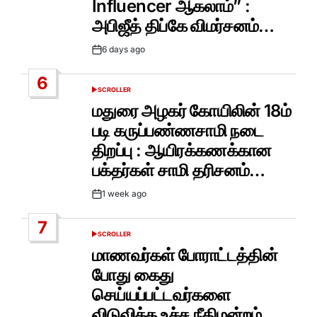
Influencer ஆகலாம்” :
அபிஜீத் திப்கே விமர்சனம்…
6 days ago
Post
Date
6
SCROLLER
POSTED
IN
மதுரை அழகர் கோயிலின் 18ம்
படி கருப்பண்ணசாமி நடை
திறப்பு : ஆயிரக்கணக்கான
பக்தர்கள் சாமி தரிசனம்…
1 week ago
Post
Date
7
SCROLLER
POSTED
IN
மாணவர்கள் போராட்டத்தின்
போது கைது
செய்யப்பட்டவர்களை
விடுவிக்க உச்ச நீதிமன்றம்