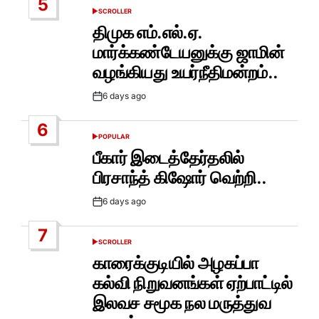
5
SCROLLER
POSTED
IN
திமுக எம்.எல்.ஏ.
மார்க்கண்டேயனுக்கு ஜாமின்
வழங்கியது உயர்நீதிமன்றம்..
6 days ago
Post
Date
6
POPULAR
POSTED
IN
பீகார் இடைத்தேர்தலில்
பிரசாந்த் கிஷோர் வெற்றி..
6 days ago
Post
Date
7
SCROLLER
POSTED
IN
காரைக்குடியில் அழகப்பா
கல்வி நிறுவனங்கள் ஏற்பாட்டில்
இலவச சமூக நல மருத்துவ