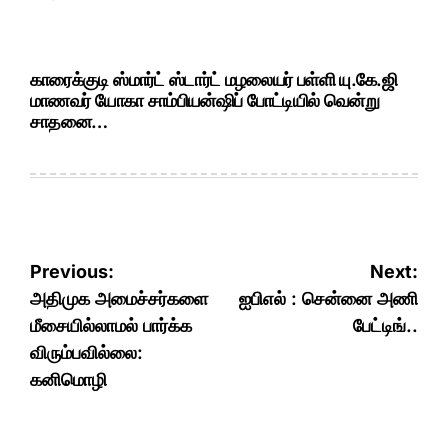
காரைக்குடி ஸ்மார்ட் ஸ்டார்ட் மழலையர் பள்ளி யு.கே.ஜி
மாணவர் யோகா சாம்பியன்ஷிப் போட்டியில் வென்று
சாதனை…
Post
Previous:
Next:
navigation
அதிமுக அமைச்சர்களை
ஐபிஎல் : சென்னை அணி
மீசையில்லாமல் பார்க்க
பேட்டிங்..
விரும்பவில்லை:
கனிமொழி