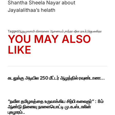
Shantha Sheela Nayar about
Jayalalithaa’s helath
Tagged
ஆறுமுகசாமி விசாரணை ஆணையம்
,
சாந்தா ஷீலா நாயர்
,
ஜெயலலிதா
YOU MAY ALSO
LIKE
கடலுக்கு அடியில 250 மீட்டர் ஆழத்தில் ரவுண்டானா…
“நவீன தமிழகத்தை உருவாக்கிய சிற்பி கலைஞர்” : 8ம்
ஆண்டு நினைவு நாளையொட்டி மு.க.ஸ்டாலின்
புகழாரம்..