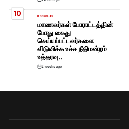
Post
Date
10
SCROLLER
POSTED
IN
மாணவர்கள் போராட்டத்தின்
போது கைது
செய்யப்பட்டவர்களை
விடுவிக்க உச்ச நீதிமன்றம்
உத்தரவு..
2 weeks ago
Post
Date