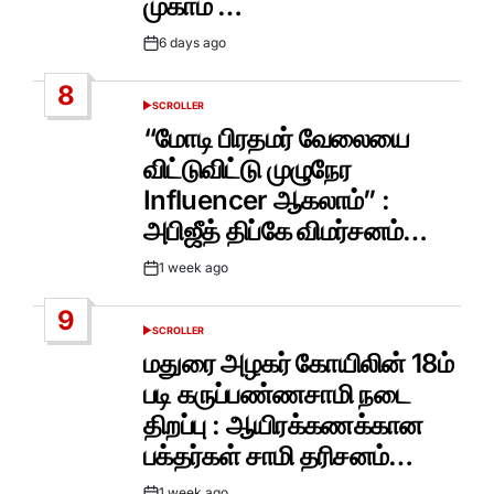
முகாம் …
6 days ago
Post
Date
8
SCROLLER
POSTED
IN
“மோடி பிரதமர் வேலையை
விட்டுவிட்டு முழுநேர
Influencer ஆகலாம்” :
அபிஜீத் திப்கே விமர்சனம்…
1 week ago
Post
Date
9
SCROLLER
POSTED
IN
மதுரை அழகர் கோயிலின் 18ம்
படி கருப்பண்ணசாமி நடை
திறப்பு : ஆயிரக்கணக்கான
பக்தர்கள் சாமி தரிசனம்…
1 week ago