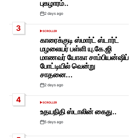
புகழாரம்..
2 days ago
Post
Date
3
SCROLLER
POSTED
IN
காரைக்குடி ஸ்மார்ட் ஸ்டார்ட்
மழலையர் பள்ளி யு.கே.ஜி
மாணவர் யோகா சாம்பியன்ஷிப்
போட்டியில் வென்று
சாதனை…
2 days ago
Post
Date
4
SCROLLER
POSTED
IN
உதயநிதி ஸ்டாலின் கைது..
5 days ago
Post
Date