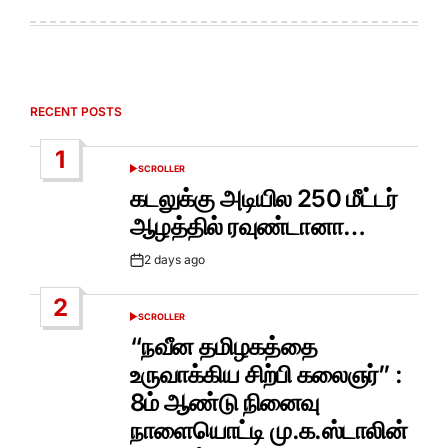
RECENT POSTS
1
SCROLLER
POSTED
IN
கடலுக்கு அடியில 250 மீட்டர்
ஆழத்தில் ரவுண்டானா…
2 days ago
Post
Date
2
SCROLLER
POSTED
IN
“நவீன தமிழகத்தை
உருவாக்கிய சிற்பி கலைஞர்” :
8ம் ஆண்டு நினைவு
நாளையொட்டி மு.க.ஸ்டாலின்