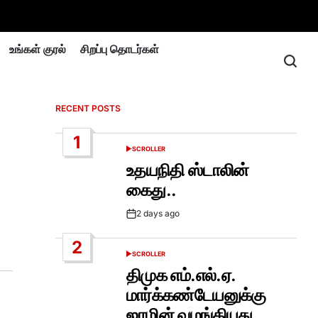
உங்கள் குரல்
சிறப்பு தொடர்கள்
RECENT POSTS
1
SCROLLER
POSTED
IN
உதயநிதி ஸ்டாலின்
கைது..
2 days ago
Post
Date
2
SCROLLER
POSTED
IN
திமுக எம்.எல்.ஏ.
மார்க்கண்டேயனுக்கு
ஜாமின் வழங்கியது