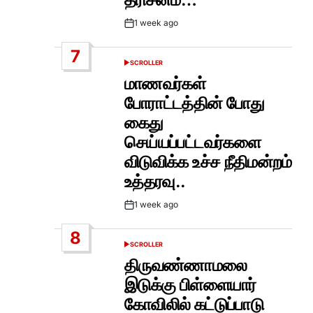
1 week ago
Post
Date
7
SCROLLER
POSTED
IN
மாணவர்கள்
போராட்டத்தின் போது
கைது
செய்யப்பட்டவர்களை
விடுவிக்க உச்ச நீதிமன்றம்
உத்தரவு..
1 week ago
Post
Date
8
SCROLLER
POSTED
IN
திருவண்ணாமலை
இடுக்கு பிள்ளையார்
கோவிலில் கட்டுப்பாடு