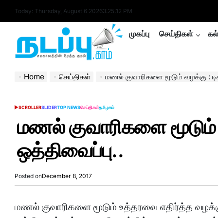
Skip
Today: Thursday, August 6 2026
3
:
25
:
12
PM
to
content
முகப்பு
செய்திகள்
கல
nadappu.com
Home
செய்திகள்
மணல் குவாரிகளை மூடும் வழக்கு : டிச.
SCROLLER
SLIDER
TOP NEWS
செய்திகள்
தமிழகம்
POSTED
IN
மணல் குவாரிகளை மூடும் வ
ஒத்திவைப்பு..
Posted on
December 8, 2017
மணல் குவாரிகளை மூடும் உத்தரவை எதிர்த்த வழக்க