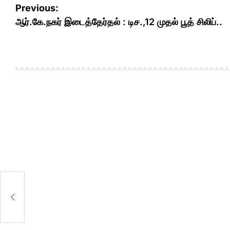
Post
Previous:
navigation
ஆர்.கே.நகர் இடைத்தேர்தல் : டிச.,12 முதல் பூத் சிலிப்..
2