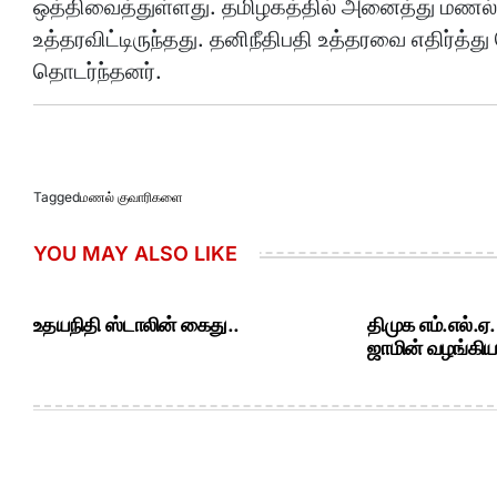
ஒத்திவைத்துள்ளது. தமிழகத்தில் அனைத்து மணல் க
உத்தரவிட்டிருந்தது. தனிநீதிபதி உத்தரவை எதிர்த்த
தொடர்ந்தனர்.
Tagged
மணல் குவாரிகளை
YOU MAY ALSO LIKE
உதயநிதி ஸ்டாலின் கைது..
திமுக எம்.எல்.ஏ
ஜாமின் வழங்கியத