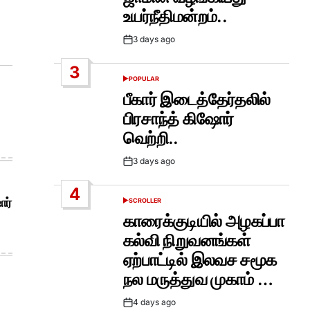
உயர்நீதிமன்றம்..
3 days ago
Post
Date
3
POPULAR
POSTED
IN
பீகார் இடைத்தேர்தலில்
பிரசாந்த் கிஷோர்
வெற்றி..
3 days ago
Post
Date
4
ோர்
SCROLLER
POSTED
IN
காரைக்குடியில் அழகப்பா
கல்வி நிறுவனங்கள்
ஏற்பாட்டில் இலவச சமூக
நல மருத்துவ முகாம் …
4 days ago
Post