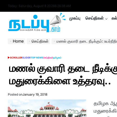
Skip
Today: Saturday, August 8 2026
6
:
26
:
39
AM
to
content
முகப்பு
செய்திகள்
கல
nadappu.com
Home
செய்திகள்
மணல் குவாரி தடை நீடிக்கும்: உயர்நீ
SCROLLER
SLIDER
TOP NEWS
செய்திகள்
தமிழகம்
POSTED
IN
மணல் குவாரி தடை நீடிக்கு
மதுரைக்கிளை உத்தரவு..
Posted on
January 19, 2018
தமிழக ஆற
மதுரைக்கி