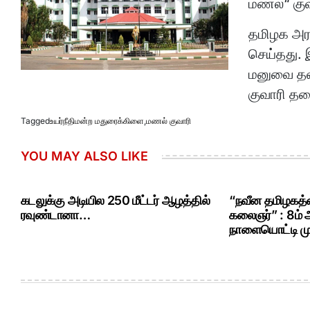
மணல“ குவா
தமிழக அரச
செய்தது. 
மனுவை தள்
குவாரி தடை
Tagged
உயர்நீதிமன்ற மதுரைக்கிளை
,
மணல் குவாரி
YOU MAY ALSO LIKE
கடலுக்கு அடியில 250 மீட்டர் ஆழத்தில்
“நவீன தமிழகத்த
ரவுண்டானா…
கலைஞர்” : 8ம்
நாளையொட்டி மு.