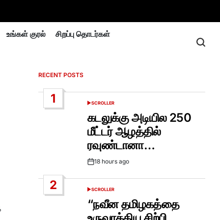
உங்கள் குரல்
சிறப்பு தொடர்கள்
RECENT POSTS
1
SCROLLER
POSTED
IN
கடலுக்கு அடியில 250
மீட்டர் ஆழத்தில்
ரவுண்டானா…
18 hours ago
Post
Date
2
SCROLLER
POSTED
IN
“நவீன தமிழகத்தை
க
உருவாக்கிய சிற்பி