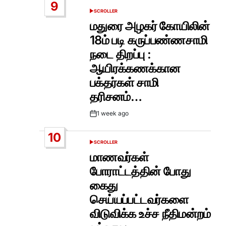
9
SCROLLER
POSTED
IN
மதுரை அழகர் கோயிலின்
18ம் படி கருப்பண்ணசாமி
நடை திறப்பு :
ஆயிரக்கணக்கான
பக்தர்கள் சாமி
தரிசனம்…
1 week ago
Post
Date
10
SCROLLER
POSTED
IN
மாணவர்கள்
போராட்டத்தின் போது
கைது
செய்யப்பட்டவர்களை
விடுவிக்க உச்ச நீதிமன்றம்