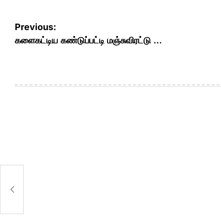
Post
Previous:
navigation
களைகட்டிய கண்டுப்பட்டி மஞ்சுவிரட்டு …
டு