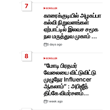
Date
7
SCROLLER
POSTED
IN
காரைக்குடியில் அழகப்பா
கல்வி நிறுவனங்கள்
ஏற்பாட்டில் இலவச சமூக
நல மருத்துவ முகாம் …
5 days ago
Post
Date
8
SCROLLER
POSTED
IN
“மோடி பிரதமர்
வேலையை விட்டுவிட்டு
முழுநேர Influencer
ஆகலாம்” : அபிஜீத்
திப்கே விமர்சனம்…
1 week ago
Post
Date