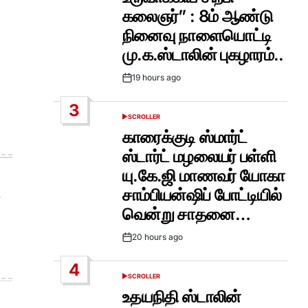
கலைஞர்” : 8ம் ஆண்டு
நினைவு நாளையொட்டி
மு.க.ஸ்டாலின் புகழாரம்..
்
19 hours ago
Post
Date
3
SCROLLER
POSTED
IN
காரைக்குடி ஸ்மார்ட்
ஸ்டார்ட் மழலையர் பள்ளி
யு.கே.ஜி மாணவர் யோகா
சாம்பியன்ஷிப் போட்டியில்
வென்று சாதனை…
20 hours ago
Post
Date
4
SCROLLER
POSTED
IN
உதயநிதி ஸ்டாலின்