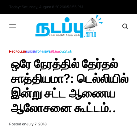
Skip
Today: Saturday, August 8 2026
6
:
53
:
56
PM
to
content
nadappu.com
SCROLLER
SLIDER
TOP NEWS
இந்தியா
செய்திகள்
POSTED
IN
ஒரே நேரத்தில் தேர்தல்
சாத்தியமா?: டெல்லியில்
இன்று சட்ட ஆணைய
ஆலோசனை கூட்டம்..
Posted on
July 7, 2018