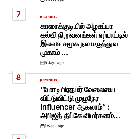
Post
Date
7
SCROLLER
POSTED
IN
காரைக்குடியில் அழகப்பா
கல்வி நிறுவனங்கள் ஏற்பாட்டில்
இலவச சமூக நல மருத்துவ
முகாம் …
5 days ago
Post
Date
8
SCROLLER
POSTED
IN
“மோடி பிரதமர் வேலையை
விட்டுவிட்டு முழுநேர
Influencer ஆகலாம்” :
அபிஜீத் திப்கே விமர்சனம்…
1 week ago
Post
Date