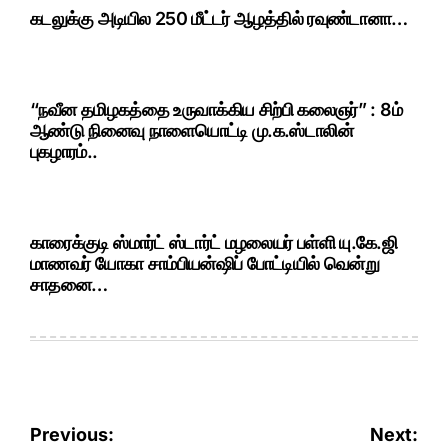
கடலுக்கு அடியில 250 மீட்டர் ஆழத்தில் ரவுண்டானா…
“நவீன தமிழகத்தை உருவாக்கிய சிற்பி கலைஞர்” : 8ம்
ஆண்டு நினைவு நாளையொட்டி மு.க.ஸ்டாலின்
புகழாரம்..
காரைக்குடி ஸ்மார்ட் ஸ்டார்ட் மழலையர் பள்ளி யு.கே.ஜி
மாணவர் யோகா சாம்பியன்ஷிப் போட்டியில் வென்று
சாதனை…
Post
Previous:
Next: