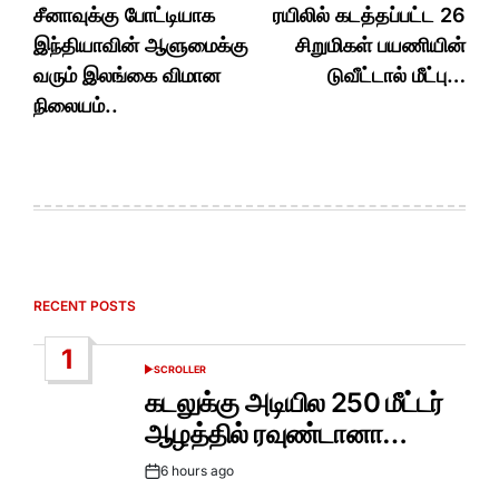
navigation
சீனாவுக்கு போட்டியாக
ரயிலில் கடத்தப்பட்ட 26
இந்தியாவின் ஆளுமைக்கு
சிறுமிகள் பயணியின்
வரும் இலங்கை விமான
டுவீட்டால் மீட்பு…
நிலையம்..
RECENT POSTS
1
SCROLLER
POSTED
IN
கடலுக்கு அடியில 250 மீட்டர்
ஆழத்தில் ரவுண்டானா…
6 hours ago
Post