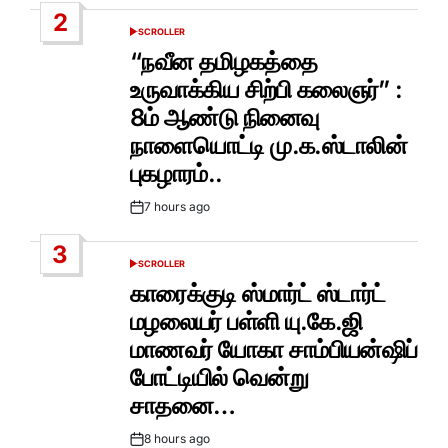
Date
2
SCROLLER
POSTED
IN
“நவீன தமிழகத்தை
உருவாக்கிய சிற்பி கலைஞர்” :
8ம் ஆண்டு நினைவு
நாளையொட்டி மு.க.ஸ்டாலின்
புகழாரம்..
7 hours ago
Post
Date
3
SCROLLER
POSTED
IN
காரைக்குடி ஸ்மார்ட் ஸ்டார்ட்
மழலையர் பள்ளி யு.கே.ஜி
மாணவர் யோகா சாம்பியன்ஷிப்
போட்டியில் வென்று
சாதனை…
8 hours ago
Post