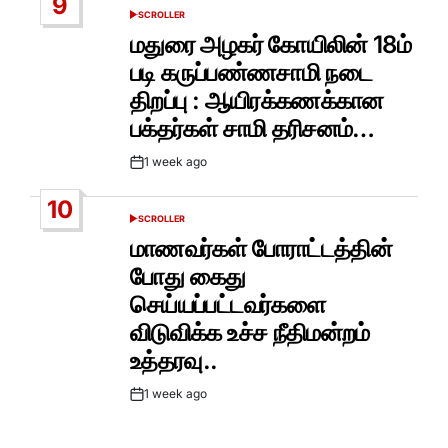
9
SCROLLER
POSTED
IN
மதுரை அழகர் கோயிலின் 18ம்
படி கருப்பண்ணசாமி நடை
திறப்பு : ஆயிரக்கணக்கான
பக்தர்கள் சாமி தரிசனம்…
1 week ago
Post
Date
10
SCROLLER
POSTED
IN
மாணவர்கள் போராட்டத்தின்
போது கைது
செய்யப்பட்டவர்களை
விடுவிக்க உச்ச நீதிமன்றம்
உத்தரவு..
1 week ago
Post
Date