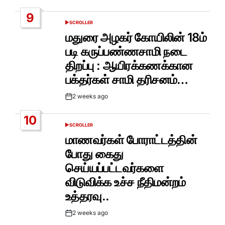
Date
9
SCROLLER
POSTED
IN
மதுரை அழகர் கோயிலின் 18ம்
படி கருப்பண்ணசாமி நடை
திறப்பு : ஆயிரக்கணக்கான
பக்தர்கள் சாமி தரிசனம்…
2 weeks ago
Post
Date
10
SCROLLER
POSTED
IN
மாணவர்கள் போராட்டத்தின்
போது கைது
செய்யப்பட்டவர்களை
விடுவிக்க உச்ச நீதிமன்றம்
உத்தரவு..
2 weeks ago
Post