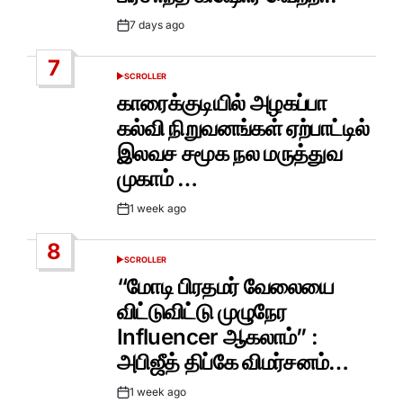
7 days ago
Post
Date
7
SCROLLER
POSTED
IN
காரைக்குடியில் அழகப்பா
கல்வி நிறுவனங்கள் ஏற்பாட்டில்
இலவச சமூக நல மருத்துவ
முகாம் …
1 week ago
Post
Date
8
SCROLLER
POSTED
IN
“மோடி பிரதமர் வேலையை
விட்டுவிட்டு முழுநேர
Influencer ஆகலாம்” :
அபிஜீத் திப்கே விமர்சனம்…
1 week ago
Post