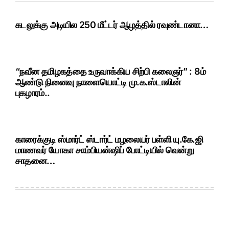
கடலுக்கு அடியில 250 மீட்டர் ஆழத்தில் ரவுண்டானா…
“நவீன தமிழகத்தை உருவாக்கிய சிற்பி கலைஞர்” : 8ம்
ஆண்டு நினைவு நாளையொட்டி மு.க.ஸ்டாலின்
புகழாரம்..
காரைக்குடி ஸ்மார்ட் ஸ்டார்ட் மழலையர் பள்ளி யு.கே.ஜி
மாணவர் யோகா சாம்பியன்ஷிப் போட்டியில் வென்று
சாதனை…