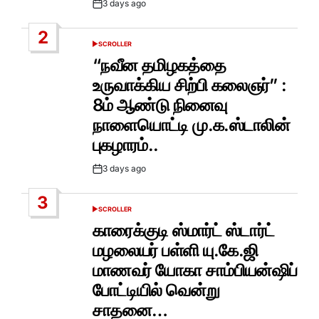
3 days ago
Post
Date
2
SCROLLER
POSTED
IN
“நவீன தமிழகத்தை
உருவாக்கிய சிற்பி கலைஞர்” :
8ம் ஆண்டு நினைவு
நாளையொட்டி மு.க.ஸ்டாலின்
புகழாரம்..
3 days ago
Post
Date
3
SCROLLER
POSTED
IN
காரைக்குடி ஸ்மார்ட் ஸ்டார்ட்
மழலையர் பள்ளி யு.கே.ஜி
மாணவர் யோகா சாம்பியன்ஷிப்
போட்டியில் வென்று
சாதனை…