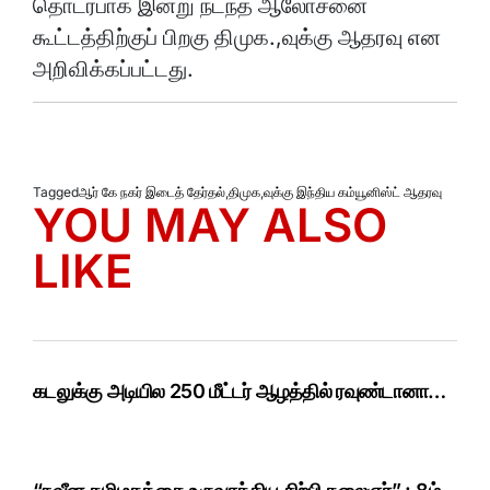
தொடர்பாக இன்று நடந்த ஆலோசனை
கூட்டத்திற்குப் பிறகு திமுக.,வுக்கு ஆதரவு என
அறிவிக்கப்பட்டது.
Tagged
ஆர் கே நகர் இடைத் தேர்தல்
,
திமுக
,
வுக்கு இந்திய கம்யூனிஸ்ட் ஆதரவு
YOU MAY ALSO
LIKE
கடலுக்கு அடியில 250 மீட்டர் ஆழத்தில் ரவுண்டானா…