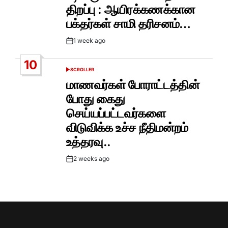
திறப்பு : ஆயிரக்கணக்கான
பக்தர்கள் சாமி தரிசனம்…
1 week ago
Post
Date
10
SCROLLER
POSTED
IN
மாணவர்கள் போராட்டத்தின்
போது கைது
செய்யப்பட்டவர்களை
விடுவிக்க உச்ச நீதிமன்றம்
உத்தரவு..
2 weeks ago
Post
Date