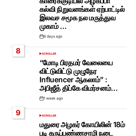
காரைக்குடியில் அழகப்பா
கல்வி நிறுவனங்கள் ஏற்பாட்டில்
இலவச சமூக நல மருத்துவ
முகாம் …
6 days ago
Post
Date
8
SCROLLER
POSTED
IN
“மோடி பிரதமர் வேலையை
விட்டுவிட்டு முழுநேர
Influencer ஆகலாம்” :
அபிஜீத் திப்கே விமர்சனம்…
1 week ago
Post
Date
9
SCROLLER
POSTED
IN
மதுரை அழகர் கோயிலின் 18ம்
படி கருப்பண்ணசாமி நடை