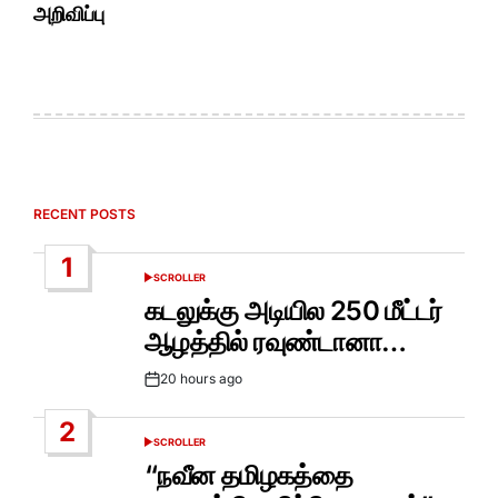
அறிவிப்பு
RECENT POSTS
1
SCROLLER
POSTED
IN
கடலுக்கு அடியில 250 மீட்டர்
ஆழத்தில் ரவுண்டானா…
20 hours ago
Post
Date
2
SCROLLER
POSTED
IN
“நவீன தமிழகத்தை