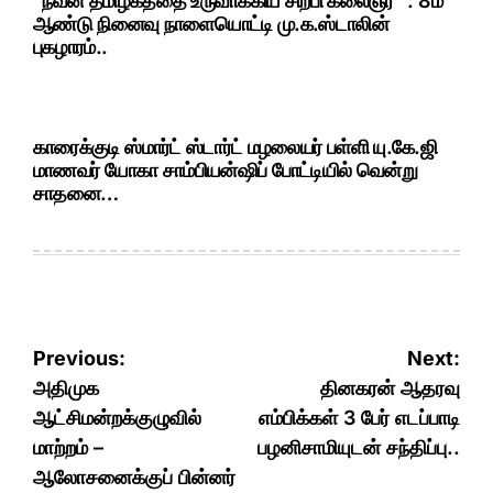
“நவீன தமிழகத்தை உருவாக்கிய சிற்பி கலைஞர்” : 8ம்
ஆண்டு நினைவு நாளையொட்டி மு.க.ஸ்டாலின்
புகழாரம்..
காரைக்குடி ஸ்மார்ட் ஸ்டார்ட் மழலையர் பள்ளி யு.கே.ஜி
மாணவர் யோகா சாம்பியன்ஷிப் போட்டியில் வென்று
சாதனை…
Post
Previous:
Next:
navigation
அதிமுக
தினகரன் ஆதரவு
ஆட்சிமன்றக்குழுவில்
எம்பிக்கள் 3 பேர் எடப்பாடி
மாற்றம் –
பழனிசாமியுடன் சந்திப்பு..
ஆலோசனைக்குப் பின்னர்