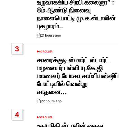
உருவாக்கிய சிற்பி கலைஞர்” :
8ம் ஆண்டு நினைவு
நாளையொட்டி மு.க.ஸ்டாலின்
புகழாரம்..
21 hours ago
Post
Date
3
SCROLLER
POSTED
IN
காரைக்குடி ஸ்மார்ட் ஸ்டார்ட்
மழலையர் பள்ளி யு.கே.ஜி
மாணவர் யோகா சாம்பியன்ஷிப்
போட்டியில் வென்று
சாதனை…
22 hours ago
Post
Date
4
SCROLLER
POSTED
IN
உதயநிதி ஸ்டாலின் கைது..