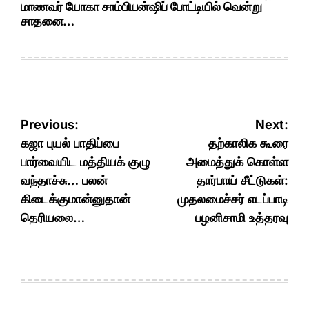
மாணவர் யோகா சாம்பியன்ஷிப் போட்டியில் வென்று
சாதனை…
Post
Previous:
Next:
navigation
கஜா புயல் பாதிப்பை
தற்காலிக கூரை
பார்வையிட மத்தியக் குழு
அமைத்துக் கொள்ள
வந்தாச்சு… பலன்
தார்பாய் சீட்டுகள்:
கிடைக்குமான்னுதான்
முதலமைச்சர் எடப்பாடி
தெரியலை…
பழனிசாமி உத்தரவு