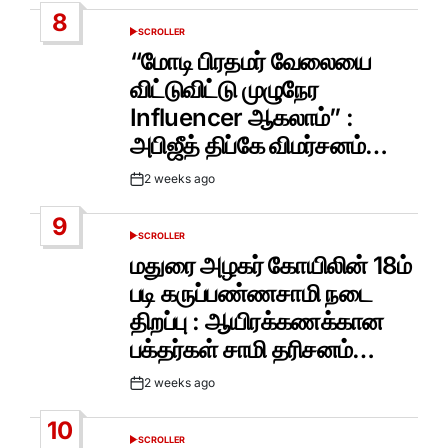
Date
8
SCROLLER
POSTED
IN
“மோடி பிரதமர் வேலையை
விட்டுவிட்டு முழுநேர
Influencer ஆகலாம்” :
அபிஜீத் திப்கே விமர்சனம்…
2 weeks ago
Post
Date
9
SCROLLER
POSTED
IN
மதுரை அழகர் கோயிலின் 18ம்
படி கருப்பண்ணசாமி நடை
திறப்பு : ஆயிரக்கணக்கான
பக்தர்கள் சாமி தரிசனம்…
2 weeks ago
Post
Date
10
SCROLLER
POSTED