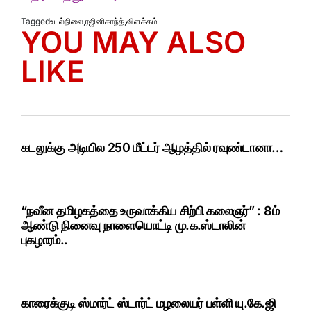
Tagged
உடல்நிலை
,
ரஜினிகாந்த்
,
விளக்கம்
YOU MAY ALSO
LIKE
கடலுக்கு அடியில 250 மீட்டர் ஆழத்தில் ரவுண்டானா…
“நவீன தமிழகத்தை உருவாக்கிய சிற்பி கலைஞர்” : 8ம்
ஆண்டு நினைவு நாளையொட்டி மு.க.ஸ்டாலின்
புகழாரம்..
காரைக்குடி ஸ்மார்ட் ஸ்டார்ட் மழலையர் பள்ளி யு.கே.ஜி