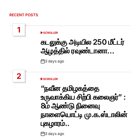
RECENT POSTS
1
SCROLLER
POSTED
IN
கடலுக்கு அடியில 250 மீட்டர்
ஆழத்தில் ரவுண்டானா…
3 days ago
Post
Date
2
SCROLLER
POSTED
IN
“நவீன தமிழகத்தை
உருவாக்கிய சிற்பி கலைஞர்” :
8ம் ஆண்டு நினைவு
நாளையொட்டி மு.க.ஸ்டாலின்
புகழாரம்..
3 days ago
Post