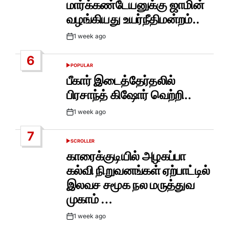
மார்க்கண்டேயனுக்கு ஜாமின்
வழங்கியது உயர்நீதிமன்றம்..
1 week ago
Post
Date
6
POPULAR
POSTED
IN
பீகார் இடைத்தேர்தலில்
பிரசாந்த் கிஷோர் வெற்றி..
1 week ago
Post
Date
7
SCROLLER
POSTED
IN
காரைக்குடியில் அழகப்பா
கல்வி நிறுவனங்கள் ஏற்பாட்டில்
இலவச சமூக நல மருத்துவ
முகாம் …
1 week ago
Post