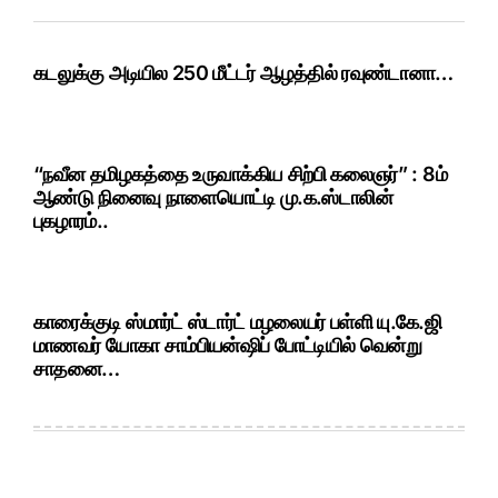
கடலுக்கு அடியில 250 மீட்டர் ஆழத்தில் ரவுண்டானா…
“நவீன தமிழகத்தை உருவாக்கிய சிற்பி கலைஞர்” : 8ம்
ஆண்டு நினைவு நாளையொட்டி மு.க.ஸ்டாலின்
புகழாரம்..
காரைக்குடி ஸ்மார்ட் ஸ்டார்ட் மழலையர் பள்ளி யு.கே.ஜி
மாணவர் யோகா சாம்பியன்ஷிப் போட்டியில் வென்று
சாதனை…