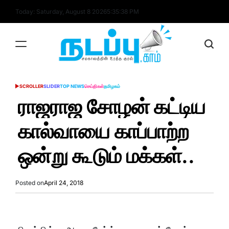
Skip
Today: Saturday, August 8 2026
5
:
35
:
38
PM
to
content
nadappu.com
SCROLLER
SLIDER
TOP NEWS
செய்திகள்
தமிழகம்
POSTED
IN
ராஜராஜ சோழன் கட்டிய
கால்வாயை காப்பாற்ற
ஒன்று கூடும் மக்கள்..
Posted on
April 24, 2018