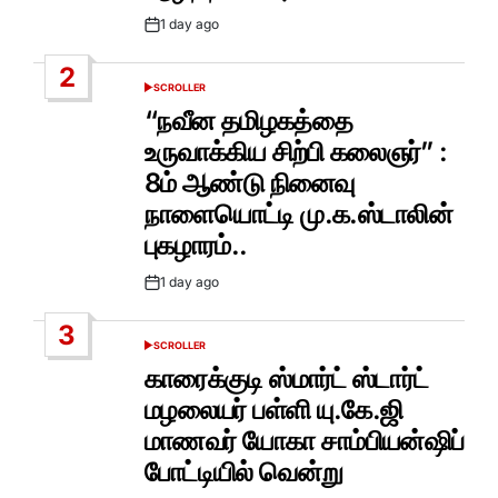
1 day ago
Post
Date
2
SCROLLER
POSTED
IN
“நவீன தமிழகத்தை
உருவாக்கிய சிற்பி கலைஞர்” :
8ம் ஆண்டு நினைவு
நாளையொட்டி மு.க.ஸ்டாலின்
புகழாரம்..
1 day ago
Post
Date
3
SCROLLER
POSTED
IN
காரைக்குடி ஸ்மார்ட் ஸ்டார்ட்
மழலையர் பள்ளி யு.கே.ஜி
மாணவர் யோகா சாம்பியன்ஷிப்
போட்டியில் வென்று