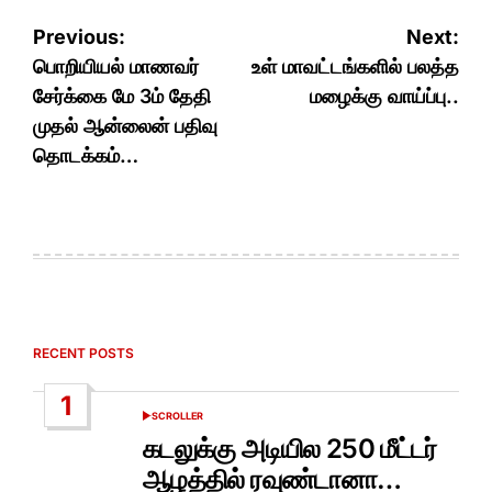
Post
Previous:
Next:
navigation
பொறியியல் மாணவர்
உள் மாவட்டங்களில் பலத்த
சேர்க்கை மே 3ம் தேதி
மழைக்கு வாய்ப்பு..
முதல் ஆன்லைன் பதிவு
தொடக்கம்…
RECENT POSTS
1
SCROLLER
POSTED
IN
கடலுக்கு அடியில 250 மீட்டர்
ஆழத்தில் ரவுண்டானா…