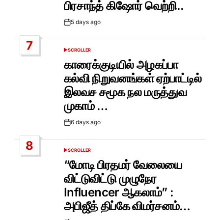
பிரசாந்த் கிஷோர் வெற்றி..
5 days ago
Post
Date
7
SCROLLER
POSTED
IN
காரைக்குடியில் அழகப்பா
கல்வி நிறுவனங்கள் ஏற்பாட்டில்
இலவச சமூக நல மருத்துவ
முகாம் …
6 days ago
Post
Date
8
SCROLLER
POSTED
IN
“மோடி பிரதமர் வேலையை
விட்டுவிட்டு முழுநேர
Influencer ஆகலாம்” :
அபிஜீத் திப்கே விமர்சனம்…