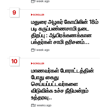
1 week ago
Post
Date
9
SCROLLER
POSTED
IN
மதுரை அழகர் கோயிலின் 18ம்
படி கருப்பண்ணசாமி நடை
திறப்பு : ஆயிரக்கணக்கான
பக்தர்கள் சாமி தரிசனம்…
1 week ago
Post
Date
10
SCROLLER
POSTED
IN
மாணவர்கள் போராட்டத்தின்
போது கைது
செய்யப்பட்டவர்களை
விடுவிக்க உச்ச நீதிமன்றம்
உத்தரவு..
2 weeks ago
Post