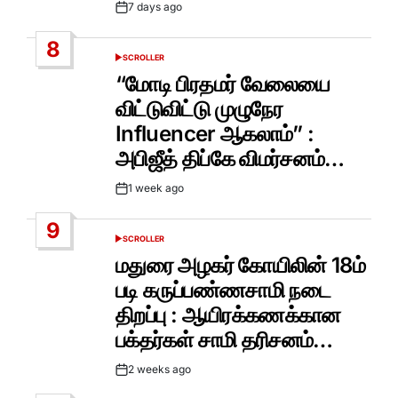
7 days ago
Post
Date
8
SCROLLER
POSTED
IN
“மோடி பிரதமர் வேலையை
விட்டுவிட்டு முழுநேர
Influencer ஆகலாம்” :
அபிஜீத் திப்கே விமர்சனம்…
1 week ago
Post
Date
9
SCROLLER
POSTED
IN
மதுரை அழகர் கோயிலின் 18ம்
படி கருப்பண்ணசாமி நடை
திறப்பு : ஆயிரக்கணக்கான
பக்தர்கள் சாமி தரிசனம்…
2 weeks ago
Post
Date