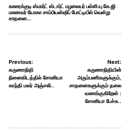
காரைக்குடி ஸ்மார்ட் ஸ்டார்ட் மழலையர் பள்ளி யு.கே.ஜி
மாணவர் யோகா சாம்பியன்ஷிப் போட்டியில் வென்று
சாதனை…
Post
Previous:
Next:
navigation
கருணாநிதி
கருணாநிதியின்
நினைவிடத்தில் சோனியா
அரும்பணிகளுக்கும்,
காந்தி மலர் அஞ்சலி..
சாதனைகளுக்கும் தலை
வணங்குகிறேன் :
சோனியா பேச்சு..