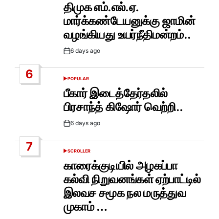
IN
திமுக எம்.எல்.ஏ.
மார்க்கண்டேயனுக்கு ஜாமின்
வழங்கியது உயர்நீதிமன்றம்..
6 days ago
Post
Date
6
POPULAR
POSTED
IN
பீகார் இடைத்தேர்தலில்
பிரசாந்த் கிஷோர் வெற்றி..
6 days ago
Post
Date
7
SCROLLER
POSTED
IN
காரைக்குடியில் அழகப்பா
கல்வி நிறுவனங்கள் ஏற்பாட்டில்
இலவச சமூக நல மருத்துவ
முகாம் …