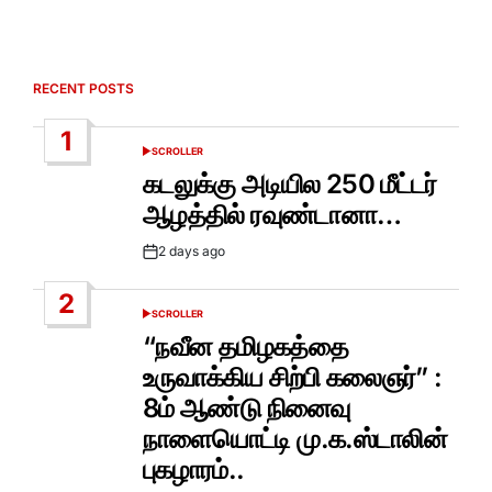
RECENT POSTS
1
SCROLLER
POSTED
IN
கடலுக்கு அடியில 250 மீட்டர்
ஆழத்தில் ரவுண்டானா…
2 days ago
Post
Date
2
SCROLLER
POSTED
IN
“நவீன தமிழகத்தை
உருவாக்கிய சிற்பி கலைஞர்” :
8ம் ஆண்டு நினைவு
நாளையொட்டி மு.க.ஸ்டாலின்
புகழாரம்..