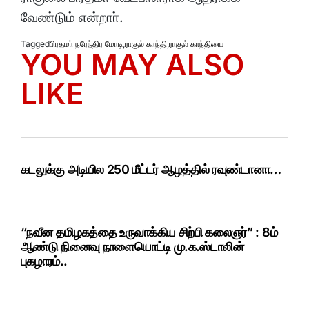
வேண்டும் என்றாா்.
Tagged
பிரதமா் நரேந்திர மோடி
,
ராகுல் காந்தி
,
ராகுல் காந்தியை
YOU MAY ALSO
LIKE
கடலுக்கு அடியில 250 மீட்டர் ஆழத்தில் ரவுண்டானா…
“நவீன தமிழகத்தை உருவாக்கிய சிற்பி கலைஞர்” : 8ம்
ஆண்டு நினைவு நாளையொட்டி மு.க.ஸ்டாலின்
புகழாரம்..