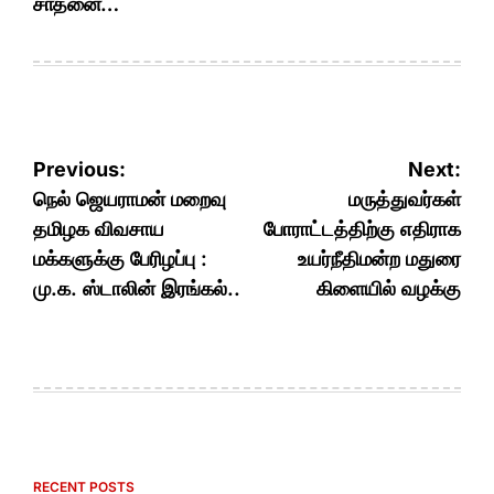
சாதனை…
Post
Previous:
Next:
navigation
நெல் ஜெயராமன் மறைவு
மருத்துவர்கள்
தமிழக விவசாய
போராட்டத்திற்கு எதிராக
மக்களுக்கு பேரிழப்பு :
உயர்நீதிமன்ற மதுரை
மு.க. ஸ்டாலின் இரங்கல்..
கிளையில் வழக்கு
RECENT POSTS