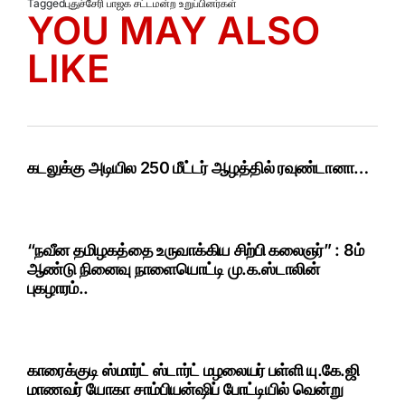
Tagged
புதுச்சேரி பாஜக சட்டமன்ற உறுப்பினர்கள்
YOU MAY ALSO
LIKE
கடலுக்கு அடியில 250 மீட்டர் ஆழத்தில் ரவுண்டானா…
“நவீன தமிழகத்தை உருவாக்கிய சிற்பி கலைஞர்” : 8ம்
ஆண்டு நினைவு நாளையொட்டி மு.க.ஸ்டாலின்
புகழாரம்..
காரைக்குடி ஸ்மார்ட் ஸ்டார்ட் மழலையர் பள்ளி யு.கே.ஜி
மாணவர் யோகா சாம்பியன்ஷிப் போட்டியில் வென்று