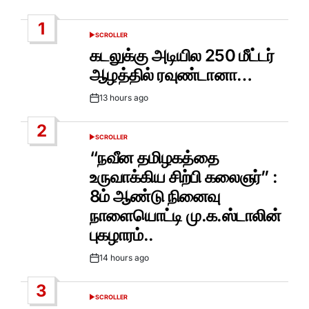
1
SCROLLER
POSTED
IN
கடலுக்கு அடியில 250 மீட்டர்
ஆழத்தில் ரவுண்டானா…
13 hours ago
Post
Date
2
SCROLLER
POSTED
IN
“நவீன தமிழகத்தை
உருவாக்கிய சிற்பி கலைஞர்” :
8ம் ஆண்டு நினைவு
நாளையொட்டி மு.க.ஸ்டாலின்
புகழாரம்..
14 hours ago
Post
Date
3
SCROLLER
POSTED