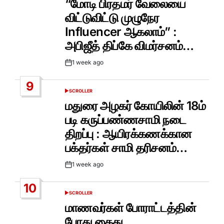
“மோடி பிரதமர் வேலையை
விட்டுவிட்டு முழுநேர
Influencer ஆகலாம்” :
அபிஜீத் திப்கே விமர்சனம்…
1 week ago
Post
Date
9
SCROLLER
POSTED
IN
மதுரை அழகர் கோயிலின் 18ம்
படி கருப்பண்ணசாமி நடை
திறப்பு : ஆயிரக்கணக்கான
பக்தர்கள் சாமி தரிசனம்…
1 week ago
Post
Date
10
SCROLLER
POSTED
IN
மாணவர்கள் போராட்டத்தின்
போது கைது