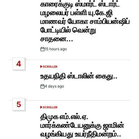
IN
காரைக்குடி ஸ்மார்ட் ஸ்டார்ட்
மழலையர் பள்ளி யு.கே.ஜி
மாணவர் யோகா சாம்பியன்ஷிப்
போட்டியில் வென்று
சாதனை…
15 hours ago
Post
Date
4
SCROLLER
POSTED
IN
உதயநிதி ஸ்டாலின் கைது..
4 days ago
Post
Date
5
SCROLLER
POSTED
IN
திமுக எம்.எல்.ஏ.
மார்க்கண்டேயனுக்கு ஜாமின்
வழங்கியது உயர்நீதிமன்றம்..