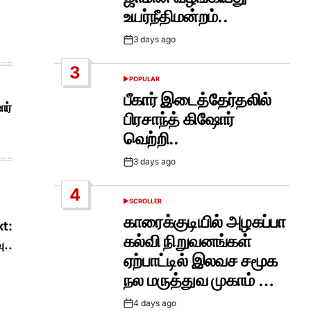
உயர்நீதிமன்றம்..
3 days ago
Post
Date
3
POPULAR
POSTED
IN
பீகார் இடைத்தேர்தலில்
ோர்
பிரசாந்த் கிஷோர்
வெற்றி..
3 days ago
Post
Date
4
SCROLLER
POSTED
IN
காரைக்குடியில் அழகப்பா
t:
கல்வி நிறுவனங்கள்
ு..
ஏற்பாட்டில் இலவச சமூக
நல மருத்துவ முகாம் …
4 days ago
Post