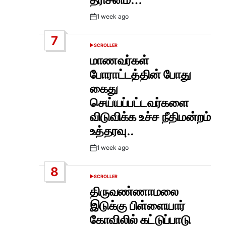
1 week ago
Post
Date
7
SCROLLER
POSTED
IN
மாணவர்கள்
போராட்டத்தின் போது
கைது
செய்யப்பட்டவர்களை
விடுவிக்க உச்ச நீதிமன்றம்
உத்தரவு..
1 week ago
Post
Date
8
SCROLLER
POSTED
IN
திருவண்ணாமலை
இடுக்கு பிள்ளையார்
கோவிலில் கட்டுப்பாடு