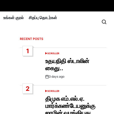
உங்கள் குரல்
சிறப்பு தொடர்கள்
RECENT POSTS
1
SCROLLER
POSTED
IN
உதயநிதி ஸ்டாலின்
கைது..
3 days ago
Post
Date
2
SCROLLER
POSTED
IN
திமுக எம்.எல்.ஏ.
மார்க்கண்டேயனுக்கு
ஜாமின் வழங்கியது