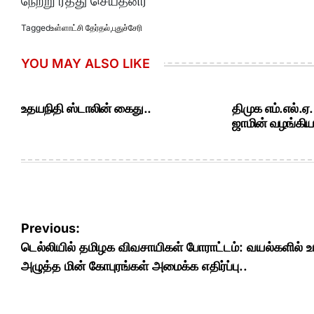
நேற்று ரத்து செய்தனர்
Tagged
உள்ளாட்சி தேர்தல்
,
புதுச்சேரி
YOU MAY ALSO LIKE
உதயநிதி ஸ்டாலின் கைது..
திமுக எம்.எல்.ஏ
ஜாமின் வழங்கியத
Post
Previous:
navigation
டெல்லியில் தமிழக விவசாயிகள் போராட்டம்: வயல்களில் உ
அழுத்த மின் கோபுரங்கள் அமைக்க எதிர்ப்பு..