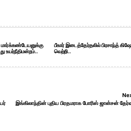
. மார்க்கண்டேயனுக்கு
பீகார் இடைத்தேர்தலில் பிரசாந்த் கிஷ
ு உயர்நீதிமன்றம்..
வெற்றி..
Nex
யர்
இங்கிலாந்தின் புதிய பிரதமராக போரிஸ் ஜான்சன் தேர்வ