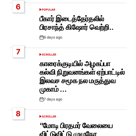
Date
6
POPULAR
POSTED
IN
பீகார் இடைத்தேர்தலில்
பிரசாந்த் கிஷோர் வெற்றி..
6 days ago
Post
Date
7
SCROLLER
POSTED
IN
காரைக்குடியில் அழகப்பா
கல்வி நிறுவனங்கள் ஏற்பாட்டில்
இலவச சமூக நல மருத்துவ
முகாம் …
7 days ago
Post
Date
8
SCROLLER
POSTED
IN
“மோடி பிரதமர் வேலையை
விட்டுவிட்டு முழுநேர