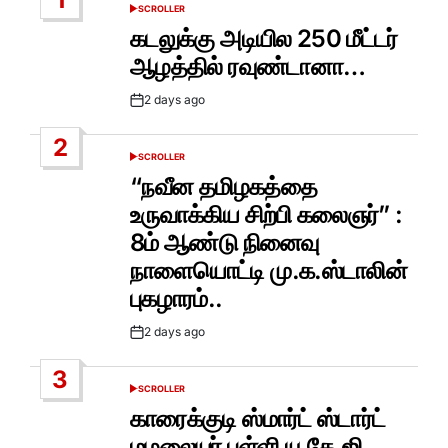
SCROLLER
POSTED
IN
கடலுக்கு அடியில 250 மீட்டர்
ஆழத்தில் ரவுண்டானா…
2 days ago
Post
Date
2
SCROLLER
POSTED
IN
“நவீன தமிழகத்தை
உருவாக்கிய சிற்பி கலைஞர்” :
8ம் ஆண்டு நினைவு
நாளையொட்டி மு.க.ஸ்டாலின்
புகழாரம்..
2 days ago
Post
Date
3
SCROLLER
POSTED
IN
காரைக்குடி ஸ்மார்ட் ஸ்டார்ட்
மழலையர் பள்ளி யு.கே.ஜி