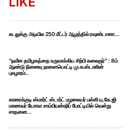
LIKE
கடலுக்கு அடியில 250 மீட்டர் ஆழத்தில் ரவுண்டானா…
“நவீன தமிழகத்தை உருவாக்கிய சிற்பி கலைஞர்” : 8ம்
ஆண்டு நினைவு நாளையொட்டி மு.க.ஸ்டாலின்
புகழாரம்..
காரைக்குடி ஸ்மார்ட் ஸ்டார்ட் மழலையர் பள்ளி யு.கே.ஜி
மாணவர் யோகா சாம்பியன்ஷிப் போட்டியில் வென்று
சாதனை…