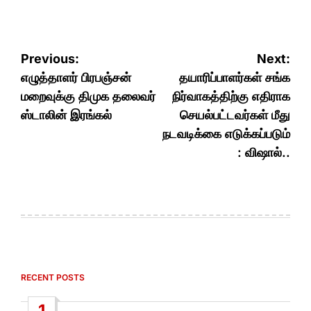
Post
Previous:
Next:
navigation
எழுத்தாளர் பிரபஞ்சன்
தயாரிப்பாளர்கள் சங்க
மறைவுக்கு திமுக தலைவர்
நிர்வாகத்திற்கு எதிராக
ஸ்டாலின் இரங்கல்
செயல்பட்டவர்கள் மீது
நடவடிக்கை எடுக்கப்படும்
: விஷால்..
RECENT POSTS
1