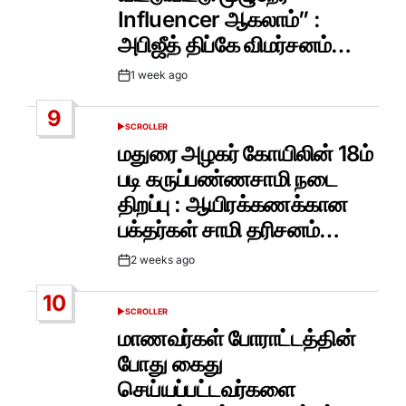
Influencer ஆகலாம்” :
அபிஜீத் திப்கே விமர்சனம்…
1 week ago
Post
Date
9
SCROLLER
POSTED
IN
மதுரை அழகர் கோயிலின் 18ம்
படி கருப்பண்ணசாமி நடை
திறப்பு : ஆயிரக்கணக்கான
பக்தர்கள் சாமி தரிசனம்…
2 weeks ago
Post
Date
10
SCROLLER
POSTED
IN
மாணவர்கள் போராட்டத்தின்
போது கைது
செய்யப்பட்டவர்களை