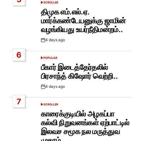
SCROLLER
POSTED
IN
திமுக எம்.எல்.ஏ.
மார்க்கண்டேயனுக்கு ஜாமின்
வழங்கியது உயர்நீதிமன்றம்..
4 days ago
Post
Date
6
POPULAR
POSTED
IN
பீகார் இடைத்தேர்தலில்
பிரசாந்த் கிஷோர் வெற்றி..
4 days ago
Post
Date
7
SCROLLER
POSTED
IN
காரைக்குடியில் அழகப்பா
கல்வி நிறுவனங்கள் ஏற்பாட்டில்
இலவச சமூக நல மருத்துவ
முகாம் …