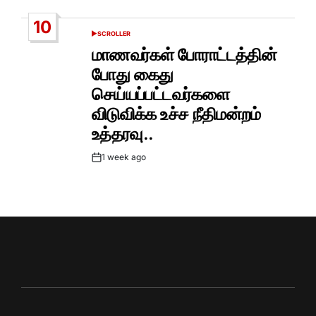
Date
10
SCROLLER
POSTED
IN
மாணவர்கள் போராட்டத்தின்
போது கைது
செய்யப்பட்டவர்களை
விடுவிக்க உச்ச நீதிமன்றம்
உத்தரவு..
1 week ago
Post
Date