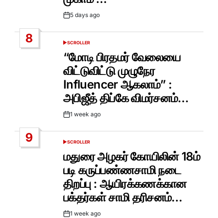
5 days ago
Post
Date
8
SCROLLER
POSTED
IN
“மோடி பிரதமர் வேலையை
விட்டுவிட்டு முழுநேர
Influencer ஆகலாம்” :
அபிஜீத் திப்கே விமர்சனம்…
1 week ago
Post
Date
9
SCROLLER
POSTED
IN
மதுரை அழகர் கோயிலின் 18ம்
படி கருப்பண்ணசாமி நடை
திறப்பு : ஆயிரக்கணக்கான
பக்தர்கள் சாமி தரிசனம்…
1 week ago
Post