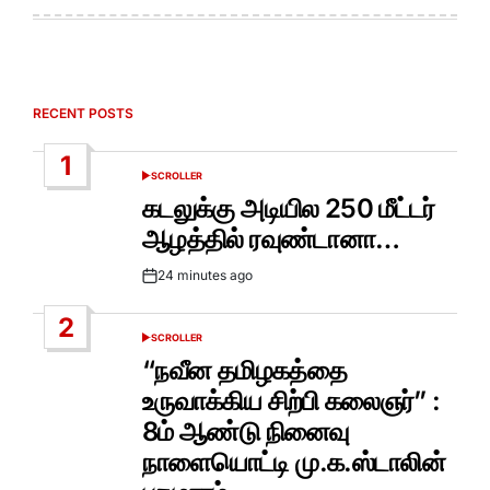
RECENT POSTS
1
SCROLLER
POSTED
IN
கடலுக்கு அடியில 250 மீட்டர்
ஆழத்தில் ரவுண்டானா…
24 minutes ago
Post
Date
2
SCROLLER
POSTED
IN
“நவீன தமிழகத்தை
உருவாக்கிய சிற்பி கலைஞர்” :
8ம் ஆண்டு நினைவு
நாளையொட்டி மு.க.ஸ்டாலின்