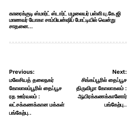
காரைக்குடி ஸ்மார்ட் ஸ்டார்ட் மழலையர் பள்ளி யு.கே.ஜி
மாணவர் யோகா சாம்பியன்ஷிப் போட்டியில் வென்று
சாதனை…
Post
Previous:
Next:
navigation
மலேசியத் தலைநகர்
சிங்கப்பூரில் தைப்பூச
கோலாலம்பூரில் தைப்பூச
திருவிழா கோலாகலம் :
ரத ஊர்வலம் :
ஆயிரக்கணக்கானோர்
லட்சக்கணக்கான மக்கள்
பங்கேற்பு..
பங்கேற்பு..