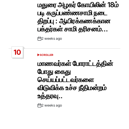
IN
மதுரை அழகர் கோயிலின் 18ம்
படி கருப்பண்ணசாமி நடை
திறப்பு : ஆயிரக்கணக்கான
பக்தர்கள் சாமி தரிசனம்…
2 weeks ago
Post
Date
10
SCROLLER
POSTED
IN
மாணவர்கள் போராட்டத்தின்
போது கைது
செய்யப்பட்டவர்களை
விடுவிக்க உச்ச நீதிமன்றம்
உத்தரவு..
2 weeks ago
Post
Date