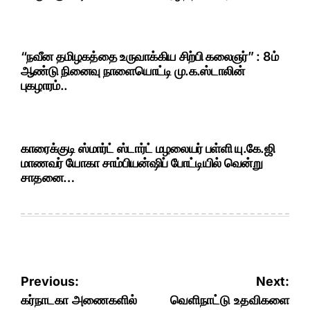
“நவீன தமிழகத்தை உருவாக்கிய சிற்பி கலைஞர்” : 8ம்
ஆண்டு நினைவு நாளையொட்டி மு.க.ஸ்டாலின்
புகழாரம்..
காரைக்குடி ஸ்மார்ட் ஸ்டார்ட் மழலையர் பள்ளி யு.கே.ஜி
மாணவர் யோகா சாம்பியன்ஷிப் போட்டியில் வென்று
சாதனை…
Post
Previous:
Next:
navigation
கர்நாடகா அணைகளில்
வெளிநாட்டு உதவிகளை