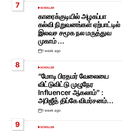
7
SCROLLER
POSTED
IN
காரைக்குடியில் அழகப்பா
கல்வி நிறுவனங்கள் ஏற்பாட்டில்
இலவச சமூக நல மருத்துவ
முகாம் …
1 week ago
Post
Date
8
SCROLLER
POSTED
IN
“மோடி பிரதமர் வேலையை
விட்டுவிட்டு முழுநேர
Influencer ஆகலாம்” :
அபிஜீத் திப்கே விமர்சனம்…
1 week ago
Post
Date
9
SCROLLER
POSTED