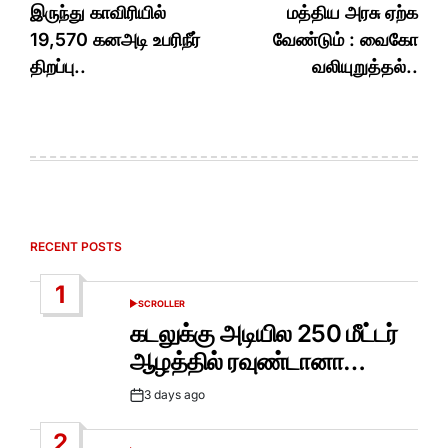
இருந்து காவிரியில்
மத்திய அரசு ஏற்க
19,570 கனஅடி உபரிநீர்
வேண்டும் : வைகோ
திறப்பு..
வலியுறுத்தல்..
RECENT POSTS
1
SCROLLER
POSTED
IN
கடலுக்கு அடியில 250 மீட்டர்
ஆழத்தில் ரவுண்டானா…
3 days ago
Post
Date
2