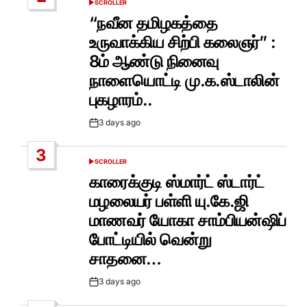
SCROLLER
POSTED
IN
“நவீன தமிழகத்தை
உருவாக்கிய சிற்பி கலைஞர்” :
8ம் ஆண்டு நினைவு
நாளையொட்டி மு.க.ஸ்டாலின்
புகழாரம்..
3 days ago
Post
Date
3
SCROLLER
POSTED
IN
காரைக்குடி ஸ்மார்ட் ஸ்டார்ட்
மழலையர் பள்ளி யு.கே.ஜி
மாணவர் யோகா சாம்பியன்ஷிப்
போட்டியில் வென்று
சாதனை…
3 days ago
Post
Date