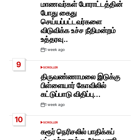
IN
மாணவர்கள் போராட்டத்தின்
போது கைது
செய்யப்பட்டவர்களை
விடுவிக்க உச்ச நீதிமன்றம்
உத்தரவு..
1 week ago
Post
Date
9
SCROLLER
POSTED
IN
திருவண்ணாமலை இடுக்கு
பிள்ளையார் கோவிலில்
கட்டுப்பாடு விதிப்பு…
1 week ago
Post
Date
10
SCROLLER
POSTED
IN
கரூர் நெரிசலில் பாதிக்கப்