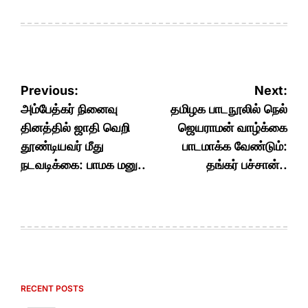
Post
Previous:
Next:
navigation
அம்பேத்கர் நினைவு
தமிழக பாடநூலில் நெல்
தினத்தில் ஜாதி வெறி
ஜெயராமன் வாழ்க்கை
தூண்டியவர் மீது
பாடமாக்க வேண்டும்:
நடவடிக்கை: பாமக மனு..
தங்கர் பச்சான்..
RECENT POSTS