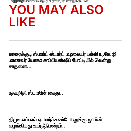
Tagged
இலங்கையில் ஈழ தமிழர்கள்
,
பிரபாகரனுக்குப் பின்
YOU MAY ALSO
LIKE
காரைக்குடி ஸ்மார்ட் ஸ்டார்ட் மழலையர் பள்ளி யு.கே.ஜி
மாணவர் யோகா சாம்பியன்ஷிப் போட்டியில் வென்று
சாதனை…
உதயநிதி ஸ்டாலின் கைது..
திமுக எம்.எல்.ஏ. மார்க்கண்டேயனுக்கு ஜாமின்
வழங்கியது உயர்நீதிமன்றம்..