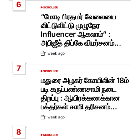
6
SCROLLER
POSTED
IN
“மோடி பிரதமர் வேலையை
விட்டுவிட்டு முழுநேர
Influencer ஆகலாம்” :
அபிஜீத் திப்கே விமர்சனம்…
1 week ago
Post
Date
7
SCROLLER
POSTED
IN
மதுரை அழகர் கோயிலின் 18ம்
படி கருப்பண்ணசாமி நடை
திறப்பு : ஆயிரக்கணக்கான
பக்தர்கள் சாமி தரிசனம்…
1 week ago
Post
Date
8
SCROLLER
POSTED