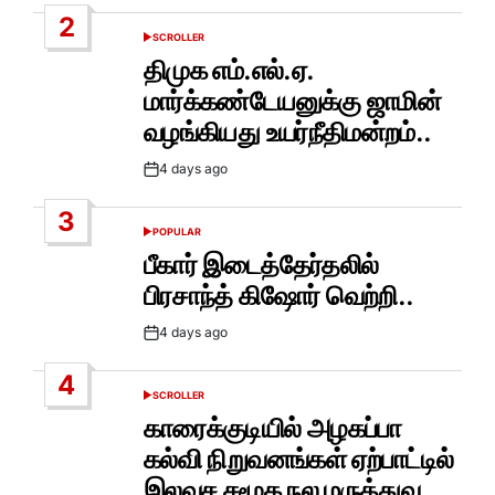
2
SCROLLER
POSTED
IN
திமுக எம்.எல்.ஏ.
மார்க்கண்டேயனுக்கு ஜாமின்
வழங்கியது உயர்நீதிமன்றம்..
4 days ago
Post
Date
3
POPULAR
POSTED
IN
பீகார் இடைத்தேர்தலில்
பிரசாந்த் கிஷோர் வெற்றி..
4 days ago
Post
Date
4
SCROLLER
POSTED
IN
காரைக்குடியில் அழகப்பா
கல்வி நிறுவனங்கள் ஏற்பாட்டில்
இலவச சமூக நல மருத்துவ