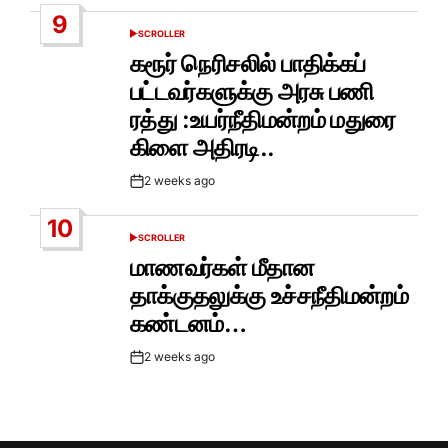
Date
9
SCROLLER
POSTED
IN
கரூர் நெரிசலில் பாதிக்கப்
பட்டவர்களுக்கு அரசு பணி
ரத்து :உயர்நீதிமன்றம் மதுரை
கிளை அதிரடி..
2 weeks ago
Post
Date
10
SCROLLER
POSTED
IN
மாணவர்கள் மீதான
தாக்குதலுக்கு உச்சநீதிமன்றம்
கண்டனம்…
2 weeks ago
Post
Date