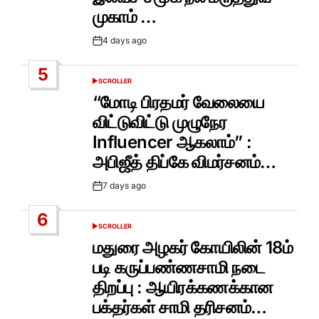
முகாம் …
4 days ago
Post
Date
5
SCROLLER
POSTED
IN
“மோடி பிரதமர் வேலையை
விட்டுவிட்டு முழுநேர
Influencer ஆகலாம்” :
அபிஜீத் திப்கே விமர்சனம்…
7 days ago
Post
Date
6
SCROLLER
POSTED
IN
மதுரை அழகர் கோயிலின் 18ம்
படி கருப்பண்ணசாமி நடை
திறப்பு : ஆயிரக்கணக்கான
பக்தர்கள் சாமி தரிசனம்…