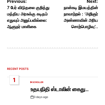
Post
Previous:
Next:
navigation
7 பேர் விடுதலை குறித்து
நான்கடி இமயத்தின்
மத்திய அரசுக்கு கடிதம்
நாவாற்றல் : ‘அறிஞர்
எதுவும் அனுப்பவில்லை:
அண்ணாவின் அரிய
ஆளுநர் மாளிகை
சொற்பொழிவு’..
RECENT POSTS
1
SCROLLER
POSTED
IN
உதயநிதி ஸ்டாலின் கைது..
3 days ago
Post
Date