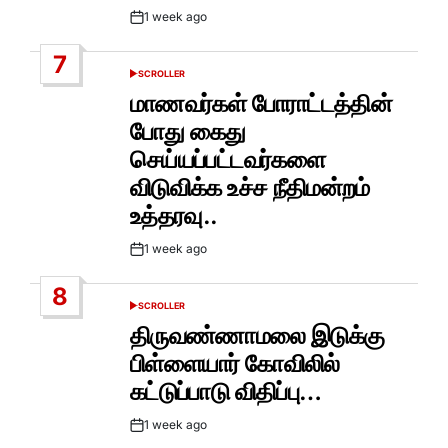
1 week ago
Post
Date
7
SCROLLER
POSTED
IN
மாணவர்கள் போராட்டத்தின்
போது கைது
செய்யப்பட்டவர்களை
விடுவிக்க உச்ச நீதிமன்றம்
உத்தரவு..
1 week ago
Post
Date
8
SCROLLER
POSTED
IN
திருவண்ணாமலை இடுக்கு
பிள்ளையார் கோவிலில்
கட்டுப்பாடு விதிப்பு…
1 week ago
Post