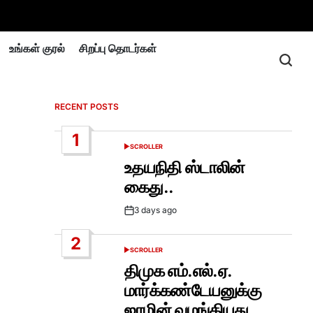
உங்கள் குரல்
சிறப்பு தொடர்கள்
RECENT POSTS
1
SCROLLER
POSTED
IN
உதயநிதி ஸ்டாலின்
கைது..
3 days ago
Post
Date
2
SCROLLER
POSTED
IN
திமுக எம்.எல்.ஏ.
மார்க்கண்டேயனுக்கு
ஜாமின் வழங்கியது