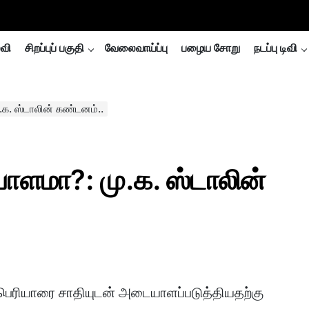
்வி
சிறப்புப் பகுதி
வேலைவாய்ப்பு
பழைய சோறு
நடப்பு டிவி
க. ஸ்டாலின் கண்டனம்..
ாளமா?: மு.க. ஸ்டாலின்
ல் பெரியாரை சாதியுடன் அடையாளப்படுத்தியதற்கு