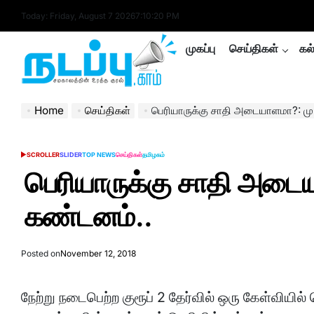
Skip
Today: Friday, August 7 2026
7
:
10
:
20
PM
to
content
முகப்பு
செய்திகள்
கல
nadappu.com
Home
செய்திகள்
பெரியாருக்கு சாதி அடையாளமா?: மு.
SCROLLER
SLIDER
TOP NEWS
செய்திகள்
தமிழகம்
POSTED
IN
பெரியாருக்கு சாதி அடைய
கண்டனம்..
Posted on
November 12, 2018
நேற்று நடைபெற்ற குரூப் 2 தேர்வில் ஒரு கேள்வியி