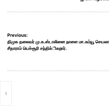
Post
Previous:
navigation
திமுக தலைவர் மு.க.ஸ்டாலினை நாளை மா.கம்யூ செயலா
சீதாராம் யெச்சூரி சந்திக்ிகறார்.