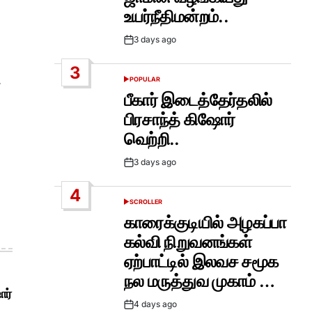
உயர்நீதிமன்றம்..
3 days ago
Post
Date
3
POPULAR
்
POSTED
IN
பீகார் இடைத்தேர்தலில்
பிரசாந்த் கிஷோர்
வெற்றி..
3 days ago
Post
Date
4
SCROLLER
POSTED
IN
காரைக்குடியில் அழகப்பா
கல்வி நிறுவனங்கள்
ஏற்பாட்டில் இலவச சமூக
நல மருத்துவ முகாம் …
ோர்
4 days ago
Post