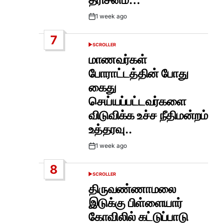
1 week ago
Post
Date
7
SCROLLER
POSTED
IN
மாணவர்கள்
போராட்டத்தின் போது
கைது
செய்யப்பட்டவர்களை
விடுவிக்க உச்ச நீதிமன்றம்
உத்தரவு..
1 week ago
Post
Date
8
SCROLLER
POSTED
IN
திருவண்ணாமலை
இடுக்கு பிள்ளையார்
கோவிலில் கட்டுப்பாடு