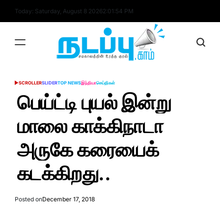
Skip
Today: Saturday, August 8 2026
2
:
01
:
55
PM
to
content
nadappu.com
SCROLLER
SLIDER
TOP NEWS
இந்தியா
செய்திகள்
POSTED
IN
பெய்ட்டி புயல் இன்று
மாலை காக்கிநாடா
அருகே கரையைக்
கடக்கிறது..
Posted on
December 17, 2018