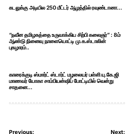
கடலுக்கு அடியில 250 மீட்டர் ஆழத்தில் ரவுண்டானா…
“நவீன தமிழகத்தை உருவாக்கிய சிற்பி கலைஞர்” : 8ம்
ஆண்டு நினைவு நாளையொட்டி மு.க.ஸ்டாலின்
புகழாரம்..
காரைக்குடி ஸ்மார்ட் ஸ்டார்ட் மழலையர் பள்ளி யு.கே.ஜி
மாணவர் யோகா சாம்பியன்ஷிப் போட்டியில் வென்று
சாதனை…
Post
Previous:
Next: