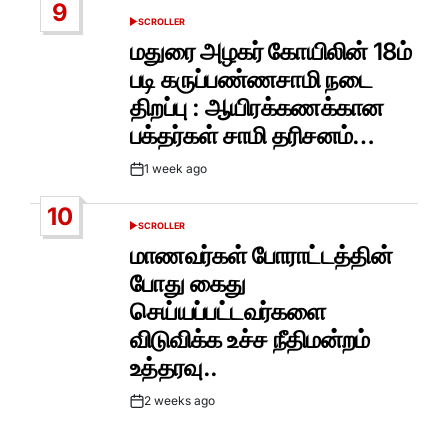
9
SCROLLER
POSTED
IN
மதுரை அழகர் கோயிலின் 18ம்
படி கருப்பண்ணசாமி நடை
திறப்பு : ஆயிரக்கணக்கான
பக்தர்கள் சாமி தரிசனம்…
1 week ago
Post
Date
10
SCROLLER
POSTED
IN
மாணவர்கள் போராட்டத்தின்
போது கைது
செய்யப்பட்டவர்களை
விடுவிக்க உச்ச நீதிமன்றம்
உத்தரவு..
2 weeks ago
Post
Date