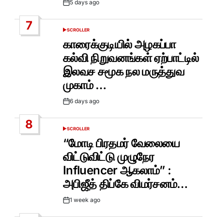
5 days ago
Post
Date
7
SCROLLER
POSTED
IN
காரைக்குடியில் அழகப்பா
கல்வி நிறுவனங்கள் ஏற்பாட்டில்
இலவச சமூக நல மருத்துவ
முகாம் …
6 days ago
Post
Date
8
SCROLLER
POSTED
IN
“மோடி பிரதமர் வேலையை
விட்டுவிட்டு முழுநேர
Influencer ஆகலாம்” :
அபிஜீத் திப்கே விமர்சனம்…
1 week ago
Post
Date