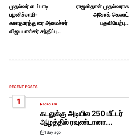
navigation
முதல்வர் எடப்பாடி
ராஜஸ்தான் முதல்வராக
பழனிச்சாமி-
அசோக் கெலாட்
சுகாதாரத்துரை அமைச்சர்
பதவியேற்பு..
விஜயபாஸ்கர் சந்திப்பு..
RECENT POSTS
1
SCROLLER
POSTED
IN
கடலுக்கு அடியில 250 மீட்டர்
ஆழத்தில் ரவுண்டானா…
1 day ago
Post