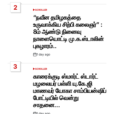
Date
2
SCROLLER
POSTED
IN
“நவீன தமிழகத்தை
உருவாக்கிய சிற்பி கலைஞர்” :
8ம் ஆண்டு நினைவு
நாளையொட்டி மு.க.ஸ்டாலின்
புகழாரம்..
1 day ago
Post
Date
3
SCROLLER
POSTED
IN
காரைக்குடி ஸ்மார்ட் ஸ்டார்ட்
மழலையர் பள்ளி யு.கே.ஜி
மாணவர் யோகா சாம்பியன்ஷிப்
போட்டியில் வென்று
சாதனை…
1 day ago