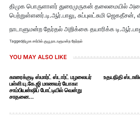
திமுக பொருளாளர் துரைமுருகன் தலைமையில் அமைக்க
பெற்றுள்ளனர்.டி.ஆர்.பாலு, சுப்புலட்சுமி ஜெகதீசன்,
நாடாளுமன்ற தேர்தல் அறிக்கை தயாரிக்க டி.ஆர்.ப
Tagged
திமுக சார்பில் குழு
,
நாடாளுமன்ற தேர்தல்
YOU MAY ALSO LIKE
காரைக்குடி ஸ்மார்ட் ஸ்டார்ட் மழலையர்
உதயநிதி ஸ்டாலி
பள்ளி யு.கே.ஜி மாணவர் யோகா
சாம்பியன்ஷிப் போட்டியில் வென்று
சாதனை…