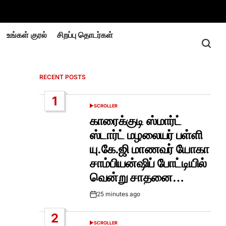
உங்கள் குரல்
சிறப்பு தொடர்கள்
RECENT POSTS
1
SCROLLER
POSTED
IN
காரைக்குடி ஸ்மார்ட்
ஸ்டார்ட் மழலையர் பள்ளி
யு.கே.ஜி மாணவர் யோகா
சாம்பியன்ஷிப் போட்டியில்
வென்று சாதனை…
25 minutes ago
Post
Date
2
SCROLLER
POSTED