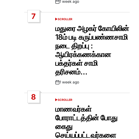
1 week ago
Post
Date
7
SCROLLER
POSTED
IN
மதுரை அழகர் கோயிலின்
18ம் படி கருப்பண்ணசாமி
நடை திறப்பு :
ஆயிரக்கணக்கான
பக்தர்கள் சாமி
தரிசனம்…
1 week ago
Post
Date
8
SCROLLER
POSTED
IN
மாணவர்கள்
போராட்டத்தின் போது
கைது
செய்யப்பட்டவர்களை