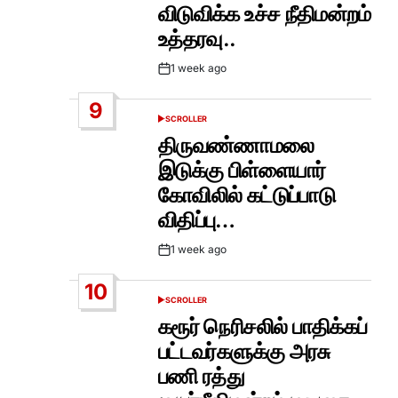
விடுவிக்க உச்ச நீதிமன்றம்
உத்தரவு..
1 week ago
Post
Date
9
SCROLLER
POSTED
IN
திருவண்ணாமலை
இடுக்கு பிள்ளையார்
கோவிலில் கட்டுப்பாடு
விதிப்பு…
1 week ago
Post
Date
10
SCROLLER
POSTED
IN
கரூர் நெரிசலில் பாதிக்கப்
பட்டவர்களுக்கு அரசு
பணி ரத்து