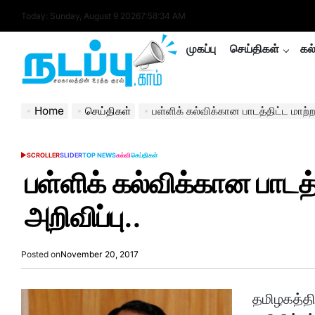
Skip
Today: Sunday, August 9 2026
7
:
58
:
35
AM
to
content
முகப்பு
செய்திகள்
கல
nadappu.com
Home
செய்திகள்
பள்ளிக் கல்விக்கான பாடத்திட்ட மாற்ற
SCROLLER
SLIDER
TOP NEWS
கல்வி
செய்திகள்
POSTED
IN
பள்ளிக் கல்விக்கான பாடத்
அறிவிப்பு..
Posted on
November 20, 2017
தமிழகத்தி