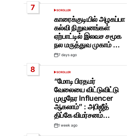
Date
7
SCROLLER
POSTED
IN
காரைக்குடியில் அழகப்பா
கல்வி நிறுவனங்கள்
ஏற்பாட்டில் இலவச சமூக
நல மருத்துவ முகாம் …
7 days ago
Post
Date
8
SCROLLER
POSTED
IN
“மோடி பிரதமர்
வேலையை விட்டுவிட்டு
முழுநேர Influencer
ஆகலாம்” : அபிஜீத்
திப்கே விமர்சனம்…
1 week ago
Post
Date