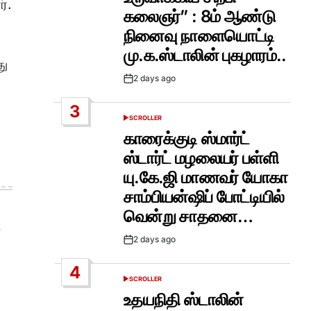
்.
கலைஞர்” : 8ம் ஆண்டு
நினைவு நாளையொட்டி
மு.க.ஸ்டாலின் புகழாரம்..
து
2 days ago
Post
Date
3
SCROLLER
POSTED
IN
காரைக்குடி ஸ்மார்ட்
ஸ்டார்ட் மழலையர் பள்ளி
யு.கே.ஜி மாணவர் யோகா
சாம்பியன்ஷிப் போட்டியில்
வென்று சாதனை…
2 days ago
Post
Date
4
SCROLLER
POSTED
IN
உதயநிதி ஸ்டாலின்