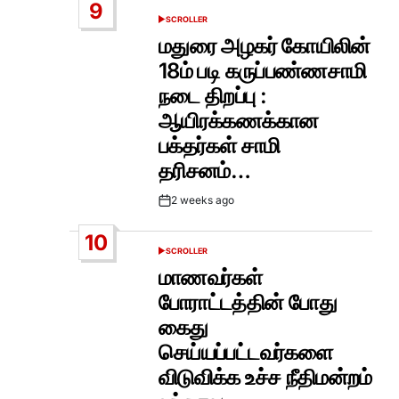
9
SCROLLER
POSTED
IN
மதுரை அழகர் கோயிலின்
18ம் படி கருப்பண்ணசாமி
நடை திறப்பு :
ஆயிரக்கணக்கான
பக்தர்கள் சாமி
தரிசனம்…
2 weeks ago
Post
Date
10
SCROLLER
POSTED
IN
மாணவர்கள்
போராட்டத்தின் போது
கைது
செய்யப்பட்டவர்களை
விடுவிக்க உச்ச நீதிமன்றம்