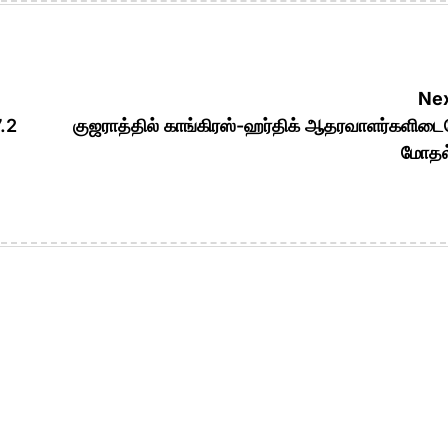
Nex
7.2
குஜராத்தில் காங்கிரஸ்-ஹர்திக் ஆதரவாளர்களிட
மோதல்