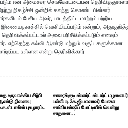
்படும் என அமைச்சர் செங்கோட்டையன் தெரிவித்துள்ளார
நேற்று நிகழ்ச்சி ஒன்றில் கலந்து கொண்ட பின்னர்
்களிடம் பேசிய அவர், பாடத்திட்ட மாற்றம் பற்றிய
 இணையதளத்தில் வெளியிடப்படும் என்றும், அதுகுறித்
 தெரிவிக்கப்பட்டால் அவை பரிசீலிக்கப்படும் எனவும்
ார். எந்தெந்த கல்வி ஆண்டு மற்றும் வகுப்புகளுக்கான
மாற்றப்பட உள்ளன என்று தெரிவித்தார்
ை உருவாக்கிய சிற்பி
காரைக்குடி ஸ்மார்ட் ஸ்டார்ட் மழலையர்
 ஆண்டு நினைவு
பள்ளி யு.கே.ஜி மாணவர் யோகா
க.ஸ்டாலின் புகழாரம்..
சாம்பியன்ஷிப் போட்டியில் வென்று
சாதனை…