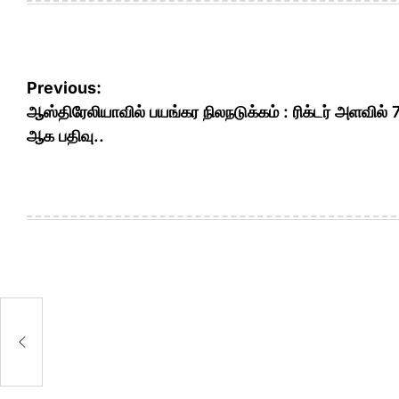
Post
Previous:
navigation
ஆஸ்திரேலியாவில் பயங்கர நிலநடுக்கம் : ரிக்டர் அளவில் 
ஆக பதிவு..
கம்