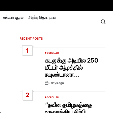
உங்கள் குரல்
சிறப்பு தொடர்கள்
RECENT POSTS
1
SCROLLER
POSTED
IN
கடலுக்கு அடியில 250
மீட்டர் ஆழத்தில்
ரவுண்டானா…
2 days ago
Post
Date
2
SCROLLER
POSTED
IN
“நவீன தமிழகத்தை
உருவாக்கிய சிற்பி