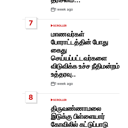
1 week ago
Post
Date
7
SCROLLER
POSTED
IN
மாணவர்கள்
போராட்டத்தின் போது
கைது
செய்யப்பட்டவர்களை
விடுவிக்க உச்ச நீதிமன்றம்
உத்தரவு..
1 week ago
Post
Date
8
SCROLLER
POSTED
IN
திருவண்ணாமலை
இடுக்கு பிள்ளையார்
கோவிலில் கட்டுப்பாடு