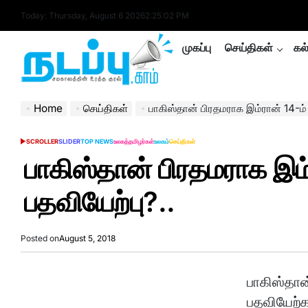
Skip
Today: Thursday, August 6 2026
2
:
25
:
02
PM
to
content
முகப்பு
செய்திகள்
கல
nadappu.com
Home
செய்திகள்
பாகிஸ்தான் பிரதமராக இம்ரான் 14-ம் 
SCROLLER
SLIDER
TOP NEWS
உலகத்தமிழர்கள்
உலகம்
செய்திகள்
POSTED
IN
பாகிஸ்தான் பிரதமராக இம்
பதவியேற்பு?..
Posted on
August 5, 2018
பாகிஸ்தான
பதவியேற்