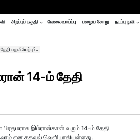
்வி
சிறப்புப் பகுதி
வேலைவாய்ப்பு
பழைய சோறு
நடப்பு டிவி
தேதி பதவியேற்பு?..
ரான் 14-ம் தேதி
் பிரதமராக இம்ரான்கான் வரும் 14-ம் தேதி
கலாம் என தகவல் வெளியாகியள்ளது.