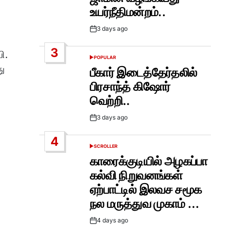
உயர்நீதிமன்றம்..
3 days ago
Post
Date
3
ி.
POPULAR
POSTED
ு
IN
பீகார் இடைத்தேர்தலில்
பிரசாந்த் கிஷோர்
வெற்றி..
3 days ago
Post
Date
4
SCROLLER
POSTED
IN
காரைக்குடியில் அழகப்பா
கல்வி நிறுவனங்கள்
ஏற்பாட்டில் இலவச சமூக
நல மருத்துவ முகாம் …
4 days ago
Post