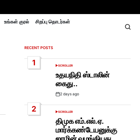
உங்கள் குரல்
சிறப்பு தொடர்கள்
RECENT POSTS
1
SCROLLER
POSTED
IN
உதயநிதி ஸ்டாலின்
கைது..
2 days ago
Post
Date
2
SCROLLER
POSTED
IN
திமுக எம்.எல்.ஏ.
மார்க்கண்டேயனுக்கு
ஜாமின் வழங்கியது