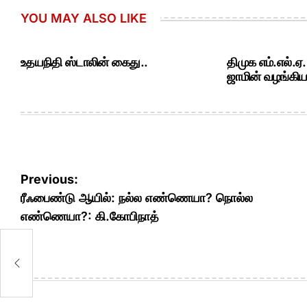
YOU MAY ALSO LIKE
உதயநிதி ஸ்டாலின் கைது..
திமுக எம்.எல்.ஏ
ஜாமின் வழங்கியத
Post
Previous:
navigation
ரீஃபைண்டு ஆயில்: நல்ல எண்ணெயா? நொல்ல
எண்ணெயா?: கி.கோபிநாத்