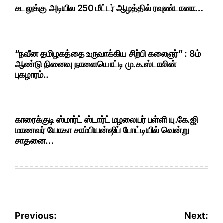
கடலுக்கு அடியில 250 மீட்டர் ஆழத்தில் ரவுண்டானா…
“நவீன தமிழகத்தை உருவாக்கிய சிற்பி கலைஞர்” : 8ம்
ஆண்டு நினைவு நாளையொட்டி மு.க.ஸ்டாலின்
புகழாரம்..
காரைக்குடி ஸ்மார்ட் ஸ்டார்ட் மழலையர் பள்ளி யு.கே.ஜி
மாணவர் யோகா சாம்பியன்ஷிப் போட்டியில் வென்று
சாதனை…
Post
Previous:
Next: