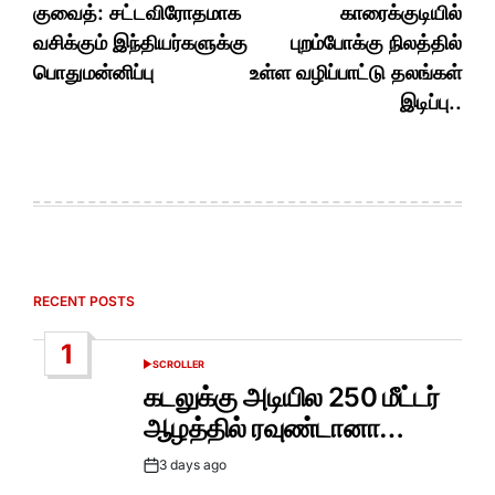
navigation
குவைத்: சட்டவிரோதமாக
காரைக்குடியில்
வசிக்கும் இந்தியர்களுக்கு
புறம்போக்கு நிலத்தில்
பொதுமன்னிப்பு
உள்ள வழிப்பாட்டு தலங்கள்
இடிப்பு..
RECENT POSTS
1
SCROLLER
POSTED
IN
கடலுக்கு அடியில 250 மீட்டர்
ஆழத்தில் ரவுண்டானா…
3 days ago
Post
Date