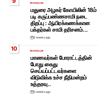
9
SCROLLER
POSTED
IN
மதுரை அழகர் கோயிலின் 18ம்
படி கருப்பண்ணசாமி நடை
திறப்பு : ஆயிரக்கணக்கான
பக்தர்கள் சாமி தரிசனம்…
2 weeks ago
Post
Date
10
SCROLLER
POSTED
IN
மாணவர்கள் போராட்டத்தின்
போது கைது
செய்யப்பட்டவர்களை
விடுவிக்க உச்ச நீதிமன்றம்
உத்தரவு..
2 weeks ago
Post
Date