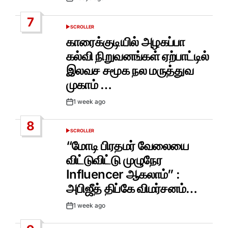
Post
Date
7
SCROLLER
POSTED
IN
காரைக்குடியில் அழகப்பா
கல்வி நிறுவனங்கள் ஏற்பாட்டில்
இலவச சமூக நல மருத்துவ
முகாம் …
1 week ago
Post
Date
8
SCROLLER
POSTED
IN
“மோடி பிரதமர் வேலையை
விட்டுவிட்டு முழுநேர
Influencer ஆகலாம்” :
அபிஜீத் திப்கே விமர்சனம்…
1 week ago
Post
Date