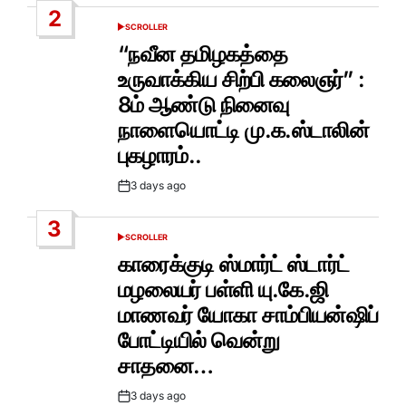
2
SCROLLER
POSTED
IN
“நவீன தமிழகத்தை
உருவாக்கிய சிற்பி கலைஞர்” :
8ம் ஆண்டு நினைவு
நாளையொட்டி மு.க.ஸ்டாலின்
புகழாரம்..
3 days ago
Post
Date
3
SCROLLER
POSTED
IN
காரைக்குடி ஸ்மார்ட் ஸ்டார்ட்
மழலையர் பள்ளி யு.கே.ஜி
மாணவர் யோகா சாம்பியன்ஷிப்
போட்டியில் வென்று
சாதனை…
3 days ago
Post