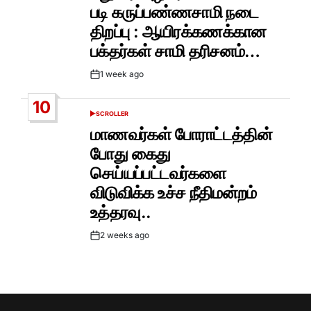
படி கருப்பண்ணசாமி நடை
திறப்பு : ஆயிரக்கணக்கான
பக்தர்கள் சாமி தரிசனம்…
1 week ago
Post
Date
10
SCROLLER
POSTED
IN
மாணவர்கள் போராட்டத்தின்
போது கைது
செய்யப்பட்டவர்களை
விடுவிக்க உச்ச நீதிமன்றம்
உத்தரவு..
2 weeks ago
Post
Date