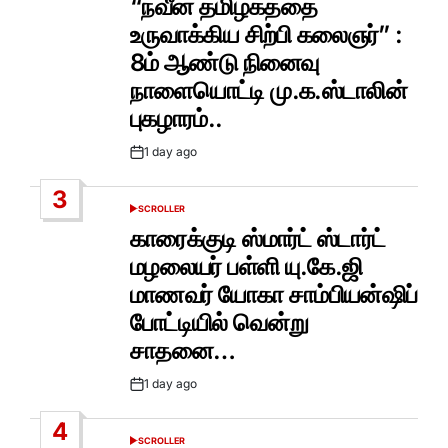
“நவீன தமிழகத்தை
உருவாக்கிய சிற்பி கலைஞர்” :
8ம் ஆண்டு நினைவு
நாளையொட்டி மு.க.ஸ்டாலின்
புகழாரம்..
1 day ago
Post
Date
3
SCROLLER
POSTED
IN
காரைக்குடி ஸ்மார்ட் ஸ்டார்ட்
மழலையர் பள்ளி யு.கே.ஜி
மாணவர் யோகா சாம்பியன்ஷிப்
போட்டியில் வென்று
சாதனை…
1 day ago
Post
Date
4
SCROLLER
POSTED