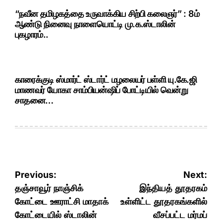
“நவீன தமிழகத்தை உருவாக்கிய சிற்பி கலைஞர்” : 8ம்
ஆண்டு நினைவு நாளையொட்டி மு.க.ஸ்டாலின்
புகழாரம்..
காரைக்குடி ஸ்மார்ட் ஸ்டார்ட் மழலையர் பள்ளி யு.கே.ஜி
மாணவர் யோகா சாம்பியன்ஷிப் போட்டியில் வென்று
சாதனை…
Post
Previous:
Next:
navigation
தஞ்சாவூர் நாஞ்சிக்
இந்தியத் தூதரகம்
கோட்டை ஊராட்சி மாதாக்
உள்ளிட்ட தூதரகங்களில்
கோட்டையில் ஸ்டாலின்
வீசப்பட்ட மர்மப்