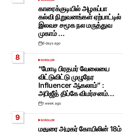
POSTED
IN
காரைக்குடியில் அழகப்பா
கல்வி நிறுவனங்கள் ஏற்பாட்டில்
இலவச சமூக நல மருத்துவ
முகாம் …
6 days ago
Post
Date
8
SCROLLER
POSTED
IN
“மோடி பிரதமர் வேலையை
விட்டுவிட்டு முழுநேர
Influencer ஆகலாம்” :
அபிஜீத் திப்கே விமர்சனம்…
1 week ago
Post
Date
9
SCROLLER
POSTED
IN
மதுரை அழகர் கோயிலின் 18ம்