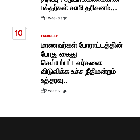
பக்தர்கள் சாமி தரிசனம்…
2 weeks ago
Post
Date
10
SCROLLER
POSTED
IN
மாணவர்கள் போராட்டத்தின்
போது கைது
செய்யப்பட்டவர்களை
விடுவிக்க உச்ச நீதிமன்றம்
உத்தரவு..
2 weeks ago
Post
Date