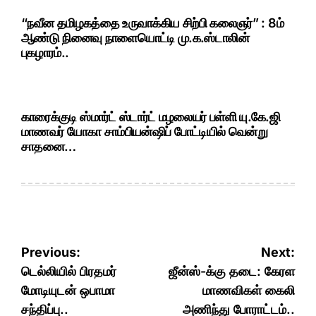
“நவீன தமிழகத்தை உருவாக்கிய சிற்பி கலைஞர்” : 8ம்
ஆண்டு நினைவு நாளையொட்டி மு.க.ஸ்டாலின்
புகழாரம்..
காரைக்குடி ஸ்மார்ட் ஸ்டார்ட் மழலையர் பள்ளி யு.கே.ஜி
மாணவர் யோகா சாம்பியன்ஷிப் போட்டியில் வென்று
சாதனை…
Post
Previous:
Next:
navigation
டெல்லியில் பிரதமர்
ஜீன்ஸ்-க்கு தடை: கேரள
மோடியுடன் ஒபாமா
மாணவிகள் கைலி
சந்திப்பு..
அணிந்து போராட்டம்..