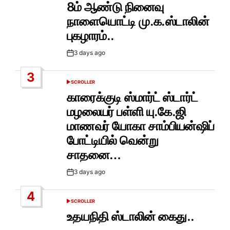
8ம் ஆண்டு நினைவு
நாளையொட்டி மு.க.ஸ்டாலின்
புகழாரம்..
3 days ago
Post
Date
3
SCROLLER
POSTED
IN
காரைக்குடி ஸ்மார்ட் ஸ்டார்ட்
மழலையர் பள்ளி யு.கே.ஜி
மாணவர் யோகா சாம்பியன்ஷிப்
போட்டியில் வென்று
சாதனை…
3 days ago
Post
Date
4
SCROLLER
POSTED
IN
உதயநிதி ஸ்டாலின் கைது..