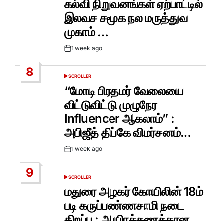
கல்வி நிறுவனங்கள் ஏற்பாட்டில்
இலவச சமூக நல மருத்துவ
முகாம் …
1 week ago
Post
Date
8
SCROLLER
POSTED
IN
“மோடி பிரதமர் வேலையை
விட்டுவிட்டு முழுநேர
Influencer ஆகலாம்” :
அபிஜீத் திப்கே விமர்சனம்…
1 week ago
Post
Date
9
SCROLLER
POSTED
IN
மதுரை அழகர் கோயிலின் 18ம்
படி கருப்பண்ணசாமி நடை
திறப்பு : ஆயிரக்கணக்கான