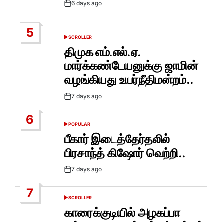
6 days ago
Post
Date
5
SCROLLER
POSTED
IN
திமுக எம்.எல்.ஏ.
மார்க்கண்டேயனுக்கு ஜாமின்
வழங்கியது உயர்நீதிமன்றம்..
7 days ago
Post
Date
6
POPULAR
POSTED
IN
பீகார் இடைத்தேர்தலில்
பிரசாந்த் கிஷோர் வெற்றி..
7 days ago
Post
Date
7
SCROLLER
POSTED
IN
காரைக்குடியில் அழகப்பா