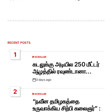
RECENT POSTS
1
SCROLLER
POSTED
IN
கடலுக்கு அடியில 250 மீட்டர்
ஆழத்தில் ரவுண்டானா…
3 days ago
Post
Date
2
SCROLLER
POSTED
IN
“நவீன தமிழகத்தை
உருவாக்கிய சிற்பி கலைஞர்” :