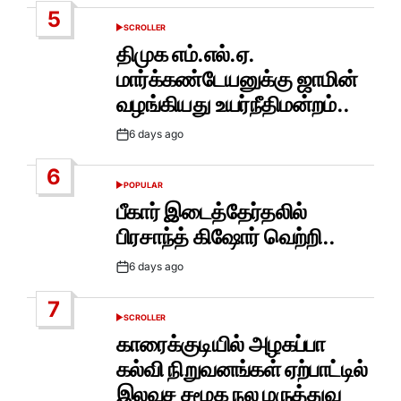
5
SCROLLER
POSTED
IN
திமுக எம்.எல்.ஏ.
மார்க்கண்டேயனுக்கு ஜாமின்
வழங்கியது உயர்நீதிமன்றம்..
6 days ago
Post
Date
6
POPULAR
POSTED
IN
பீகார் இடைத்தேர்தலில்
பிரசாந்த் கிஷோர் வெற்றி..
6 days ago
Post
Date
7
SCROLLER
POSTED
IN
காரைக்குடியில் அழகப்பா
கல்வி நிறுவனங்கள் ஏற்பாட்டில்
இலவச சமூக நல மருத்துவ