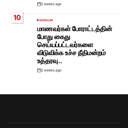
2 weeks ago
Post
Date
10
SCROLLER
POSTED
IN
மாணவர்கள் போராட்டத்தின்
போது கைது
செய்யப்பட்டவர்களை
விடுவிக்க உச்ச நீதிமன்றம்
உத்தரவு..
2 weeks ago
Post
Date