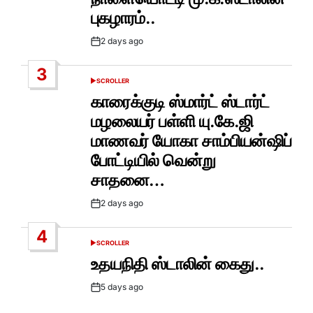
புகழாரம்..
2 days ago
Post
Date
3
SCROLLER
POSTED
IN
காரைக்குடி ஸ்மார்ட் ஸ்டார்ட்
மழலையர் பள்ளி யு.கே.ஜி
மாணவர் யோகா சாம்பியன்ஷிப்
போட்டியில் வென்று
சாதனை…
2 days ago
Post
Date
4
SCROLLER
POSTED
IN
உதயநிதி ஸ்டாலின் கைது..
5 days ago
Post
Date