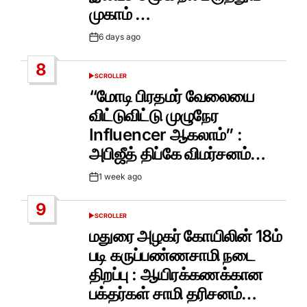
முகாம் …
6 days ago
Post
Date
8
SCROLLER
POSTED
IN
“மோடி பிரதமர் வேலையை
விட்டுவிட்டு முழுநேர
Influencer ஆகலாம்” :
அபிஜீத் திப்கே விமர்சனம்…
1 week ago
Post
Date
9
SCROLLER
POSTED
IN
மதுரை அழகர் கோயிலின் 18ம்
படி கருப்பண்ணசாமி நடை
திறப்பு : ஆயிரக்கணக்கான
பக்தர்கள் சாமி தரிசனம்…