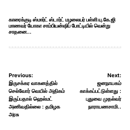
காரைக்குடி ஸ்மார்ட் ஸ்டார்ட் மழலையர் பள்ளி யு.கே.ஜி
மாணவர் யோகா சாம்பியன்ஷிப் போட்டியில் வென்று
சாதனை…
Post
Previous:
Next:
navigation
இருசக்கர வாகனத்தில்
ஜனநாயகம்
செல்வோர் வெயில் அதிகம்
காக்கப்பட்டுள்ளது :
இருப்பதால் ஹெல்மட்
புதுவை முதல்வர்
அணிவதில்லை : தமிழக
நாராயணசாமி..
அரசு