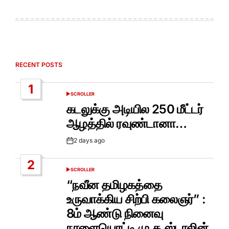
RECENT POSTS
1
SCROLLER
POSTED
IN
கடலுக்கு அடியில 250 மீட்டர்
ஆழத்தில் ரவுண்டானா…
2 days ago
Post
Date
2
SCROLLER
POSTED
IN
“நவீன தமிழகத்தை
உருவாக்கிய சிற்பி கலைஞர்” :
8ம் ஆண்டு நினைவு
நாளையொட்டி மு.க.ஸ்டாலின்