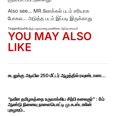
Also see… MR.லோக்கல் படம் சரியாக
போகல… அடுத்த படம் இப்படி இருக்காது
Tagged
தென்மேற்கு பருவமழை
,
வானிலை ஆய்வு மையம்
YOU MAY ALSO
LIKE
கடலுக்கு அடியில 250 மீட்டர் ஆழத்தில் ரவுண்டானா…
“நவீன தமிழகத்தை உருவாக்கிய சிற்பி கலைஞர்” : 8ம்
ஆண்டு நினைவு நாளையொட்டி மு.க.ஸ்டாலின்
புகழாரம்..