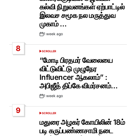
கல்வி நிறுவனங்கள் ஏற்பாட்டில்
இலவச சமூக நல மருத்துவ
முகாம் …
1 week ago
Post
Date
8
SCROLLER
POSTED
IN
“மோடி பிரதமர் வேலையை
விட்டுவிட்டு முழுநேர
Influencer ஆகலாம்” :
அபிஜீத் திப்கே விமர்சனம்…
1 week ago
Post
Date
9
SCROLLER
POSTED
IN
மதுரை அழகர் கோயிலின் 18ம்
படி கருப்பண்ணசாமி நடை