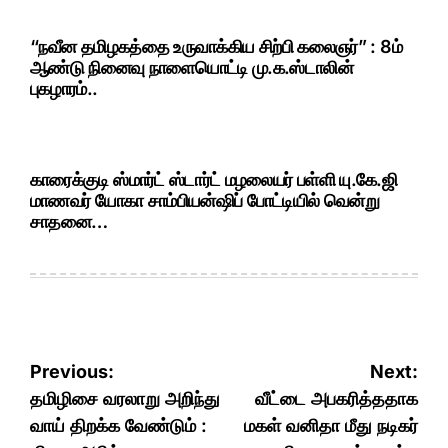
“நவீன தமிழகத்தை உருவாக்கிய சிற்பி கலைஞர்” : 8ம்
ஆண்டு நினைவு நாளையொட்டி மு.க.ஸ்டாலின்
புகழாரம்..
காரைக்குடி ஸ்மார்ட் ஸ்டார்ட் மழலையர் பள்ளி யு.கே.ஜி
மாணவர் யோகா சாம்பியன்ஷிப் போட்டியில் வென்று
சாதனை…
Post
Previous:
Next:
navigation
தமிழிசை வரலாறு அறிந்து
வீட்டை அபகரித்ததாக
வாய் திறக்க வேண்டும் :
மகள் வனிதா மீது நடிகர்