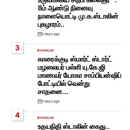
8ம் ஆண்டு நினைவு
நாளையொட்டி மு.க.ஸ்டாலின்
புகழாரம்..
3 days ago
Post
Date
3
SCROLLER
POSTED
IN
காரைக்குடி ஸ்மார்ட் ஸ்டார்ட்
மழலையர் பள்ளி யு.கே.ஜி
மாணவர் யோகா சாம்பியன்ஷிப்
போட்டியில் வென்று
சாதனை…
3 days ago
Post
Date
4
SCROLLER
POSTED
IN
உதயநிதி ஸ்டாலின் கைது..