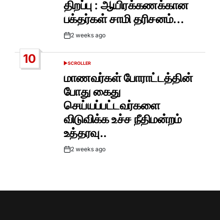
திறப்பு : ஆயிரக்கணக்கான
பக்தர்கள் சாமி தரிசனம்…
2 weeks ago
Post
Date
10
SCROLLER
POSTED
IN
மாணவர்கள் போராட்டத்தின்
போது கைது
செய்யப்பட்டவர்களை
விடுவிக்க உச்ச நீதிமன்றம்
உத்தரவு..
2 weeks ago
Post
Date