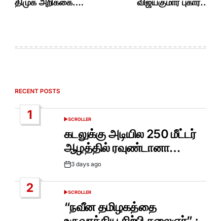
திமுக அறிக்கை….
விஜயகுமார் புகார்..
RECENT POSTS
1
SCROLLER
POSTED
IN
கடலுக்கு அடியில 250 மீட்டர்
ஆழத்தில் ரவுண்டானா…
3 days ago
Post
Date
2
SCROLLER
POSTED
IN
“நவீன தமிழகத்தை
உருவாக்கிய சிற்பி கலைஞர்” :