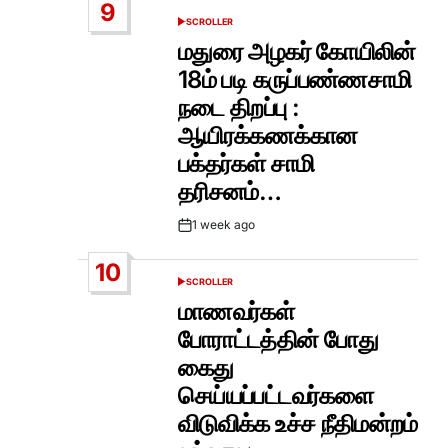
9
SCROLLER
POSTED
IN
மதுரை அழகர் கோயிலின்
18ம் படி கருப்பண்ணசாமி
நடை திறப்பு :
ஆயிரக்கணக்கான
பக்தர்கள் சாமி
தரிசனம்…
1 week ago
Post
Date
10
SCROLLER
POSTED
IN
மாணவர்கள்
போராட்டத்தின் போது
கைது
செய்யப்பட்டவர்களை
விடுவிக்க உச்ச நீதிமன்றம்