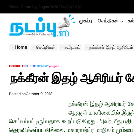
Skip
Today: Saturday, August 8 2026
4
:
11
:
03
AM
to
content
முகப்பு
செய்திகள்
கல
nadappu.com
Home
செய்திகள்
தமிழகம்
நக்கீரன் இதழ் ஆசிரியர்
SCROLLER
SLIDER
TOP NEWS
தமிழகம்
POSTED
IN
நக்கீரன் இதழ் ஆசிரியர் க
Posted on
October 9, 2018
நக்கீரன் இதழ் ஆசிரியர்
ஆளுநர் மாளிகையில் இருந்த
செய்யப்பட்டிருப்பதாக கூறப்படுகிறது .அவர் மீது பத
தெரிவிக்கப்படவில்லை. மகாராஷ்ட்ர மாநிலம் மும்