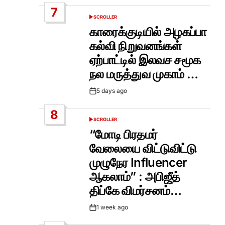
Date
7
SCROLLER
POSTED
IN
காரைக்குடியில் அழகப்பா
கல்வி நிறுவனங்கள்
ஏற்பாட்டில் இலவச சமூக
நல மருத்துவ முகாம் …
5 days ago
Post
Date
8
SCROLLER
POSTED
IN
“மோடி பிரதமர்
வேலையை விட்டுவிட்டு
முழுநேர Influencer
ஆகலாம்” : அபிஜீத்
திப்கே விமர்சனம்…
1 week ago
Post
Date