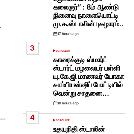
கலைஞர்” : 8ம் ஆண்டு
நினைவு நாளையொட்டி
மு.க.ஸ்டாலின் புகழாரம்..
க
17 hours ago
Post
Date
3
SCROLLER
POSTED
IN
காரைக்குடி ஸ்மார்ட்
ஸ்டார்ட் மழலையர் பள்ளி
யு.கே.ஜி மாணவர் யோகா
சாம்பியன்ஷிப் போட்டியில்
வென்று சாதனை…
18 hours ago
Post
Date
4
SCROLLER
POSTED
IN
உதயநிதி ஸ்டாலின்