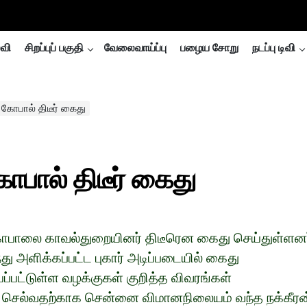
்வி
சிறப்புப் பகுதி
வேலைவாய்ப்பு
பழைய சோறு
நடப்பு டிவி
 கோபால் திடீர் கைது
ோபால் திடீர் கைது
 கோபாலை காவல்துறையினர் திடீரென கைது செய்துள்ளனர
ு அளிக்கப்பட்ட புகார் அடிப்படையில் கைது
ியப்பட்டுள்ள வழக்குகள் குறித்த விவரங்கள்
பை செல்வதற்காக சென்னை விமானநிலையம் வந்த நக்கீரன