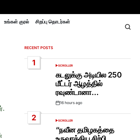
உங்கள் குரல்
சிறப்பு தொடர்கள்
RECENT POSTS
1
SCROLLER
POSTED
IN
கடலுக்கு அடியில 250
மீட்டர் ஆழத்தில்
ரவுண்டானா…
16 hours ago
Post
்.
Date
2
SCROLLER
POSTED
IN
“நவீன தமிழகத்தை
்
உருவாக்கிய சிற்பி