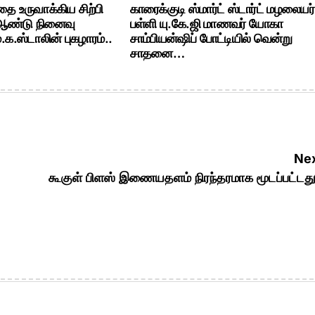
ை உருவாக்கிய சிற்பி
காரைக்குடி ஸ்மார்ட் ஸ்டார்ட் மழலையர்
 ஆண்டு நினைவு
பள்ளி யு.கே.ஜி மாணவர் யோகா
க.ஸ்டாலின் புகழாரம்..
சாம்பியன்ஷிப் போட்டியில் வென்று
சாதனை…
Nex
கூகுள் பிளஸ் இணையதளம் நிரந்தரமாக மூடப்பட்ட