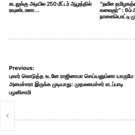
கடலுக்கு அடியில 250 மீட்டர் ஆழத்தில்
“நவீன தமிழகத்த
ரவுண்டானா…
கலைஞர்” : 8ம்
நாளையொட்டி மு.
Post
Previous:
navigation
புகார் கொடுத்த உடனே ராஜினாமா செய்யனும்னா யாருமே
அமைச்சரா இருக்க முடியாது: முதலமைச்சர் எடப்பாடி
பழனிசாமி