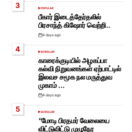
3
POPULAR
POSTED
IN
பீகார் இடைத்தேர்தலில்
பிரசாந்த் கிஷோர் வெற்றி..
4 days ago
Post
Date
4
SCROLLER
POSTED
IN
காரைக்குடியில் அழகப்பா
கல்வி நிறுவனங்கள் ஏற்பாட்டில்
இலவச சமூக நல மருத்துவ
முகாம் …
4 days ago
Post
Date
5
SCROLLER
POSTED
IN
“மோடி பிரதமர் வேலையை
விட்டுவிட்டு முழுநேர