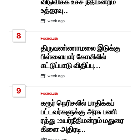
விடுவிக்க உச்ச நீதிமன்றம்
உத்தரவு..
1 week ago
Post
Date
8
SCROLLER
POSTED
IN
திருவண்ணாமலை இடுக்கு
பிள்ளையார் கோவிலில்
கட்டுப்பாடு விதிப்பு…
1 week ago
Post
Date
9
SCROLLER
POSTED
IN
கரூர் நெரிசலில் பாதிக்கப்
பட்டவர்களுக்கு அரசு பணி
ரத்து :உயர்நீதிமன்றம் மதுரை
கிளை அதிரடி..
2 weeks ago