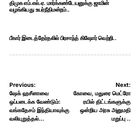
திமுக எம்.எல்.ஏ. மார்க்கண்டேயனுக்கு ஜாமின்
வழங்கியது உயர்நீதிமன்றம்..
பீகார் இடைத்தேர்தலில் பிரசாந்த் கிஷோர் வெற்றி..
Post
Previous:
Next:
navigation
ஷேக் ஹசீனாவை
கோவை, மதுரை மெட்ரோ
ஒப்படைக்க வேண்டும்:
ரயில் திட்டங்களுக்கு
வங்கதேசம் இந்தியாவுக்கு
ஒன்றிய அரசு அனுமதி
வலியுறுத்தல்…
மறுப்பு ..