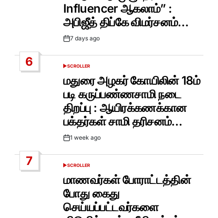
Influencer ஆகலாம்” :
அபிஜீத் திப்கே விமர்சனம்…
7 days ago
Post
Date
6
SCROLLER
POSTED
IN
மதுரை அழகர் கோயிலின் 18ம்
படி கருப்பண்ணசாமி நடை
திறப்பு : ஆயிரக்கணக்கான
பக்தர்கள் சாமி தரிசனம்…
1 week ago
Post
Date
7
SCROLLER
POSTED
IN
மாணவர்கள் போராட்டத்தின்
போது கைது
செய்யப்பட்டவர்களை