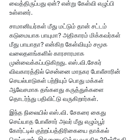
தொடர்ந்து பதிவிட்டு வருகிறார்கள்.
இந்த நிலையில் எஸ்.வி. சேகரை கைது
செய்யாத போலீசார் அவர் மீது எழும்பூர்
கோர்ட்டில் குற்றப்பத்திரிகையை தாக்கல்
செய்தனர். இதனையடுத்து வருகிற 20-ந்தேதி
ஆஜராக வேண்டும் என்று கோர்ட்டு
உத்தரவிட்டுள்ளது.
இதன் படி நாளை மறுநாள் சென்ட்ரல் ரெயில்
நிலையம் அருகே உள்ள அல்லிகுளம் வளாகத்தில்
செயல்பட்டு வரும் எழும்பூர் கோர்ட்டில்
எஸ்.வி.சேகர் ஆஜராவாரா? என்கிற கேள்வியும்
எழுந்துள்ளது.
Tagged
அமைச்சர் கடம்பூர் ராஜூ
,
எஸ்.வி சேகர்
YOU MAY ALSO