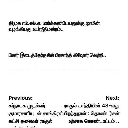
Post
Previous:
Next:
navigation
கர்நாடக முதல்வர்
ராகுல் காந்தியின் 48-வது
குமாரசாமியுடன் காங்கிரஸ்
பிறந்தநாள் : தொண்டர்கள்
கட்சி தலைவர் ராகுல்
உற்சாக கொண்டாட்டம் ..
காந்தி சந்திப்பு..
RECENT POSTS
1
SCROLLER
POSTED
IN
உதயநிதி ஸ்டாலின் கைது..