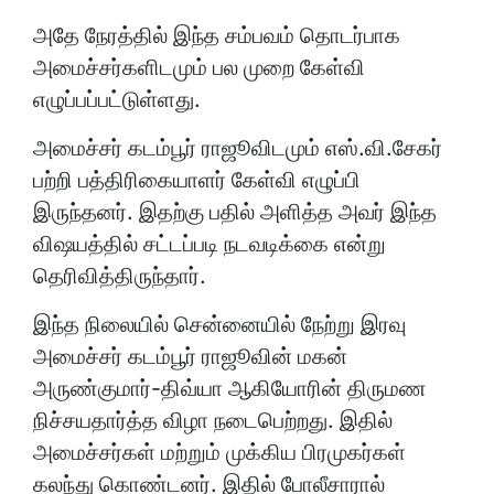
அமைச்சர் கடம்பூர் ராஜூவின் மகன்
அருண்குமார்-திவ்யா ஆகியோரின் திருமண
நிச்சயதார்த்த விழா நடைபெற்றது. இதில்
அமைச்சர்கள் மற்றும் முக்கிய பிரமுகர்கள்
கலந்து கொண்டனர். இதில் போலீசாரால்
தேடப்பட்டு வரும் சிரிப்பு நடிகர் எஸ்.வி.சேகரும்
பங்கேற்றார். இது கடும் சர்ச்சையை ஏற்படுத்தி
உள்ளது.
அமைச்சர் கடம்பூர் ராஜூவின்
குடும்பத்தினருடன் தான் எடுத்துக்கொண்ட
போட்டோவை எஸ்.வி.சேகர் தனது முகநூல்
பக்கத்திலும் வெளியிட்டுள்ளார்.
அவதூறு வழக்கில் போலீசார் தேடி வரும்
நிலையில் எஸ்.வி.சேகர் கடந்த சில நாட்களுக்கு