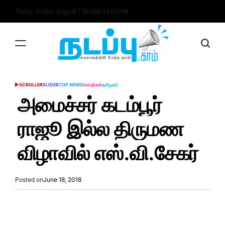
Skip
Today: Friday, August 7 2026
6
:
54
:
02
PM
to
content
nadappu.com
SCROLLER
SLIDER
TOP NEWS
செய்திகள்
தமிழகம்
POSTED
IN
அமைச்சர் கடம்பூர்
ராஜூ இல்ல திருமண
விழாவில் எஸ்.வி.சேகர்
Posted on
June 18, 2018