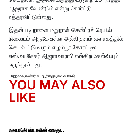
LIKE
உதயநிதி ஸ்டாலின் கைது..
திமுக எம்.எல்.ஏ. மார்க்கண்டேயனுக்கு ஜாமின்
வழங்கியது உயர்நீதிமன்றம்..
பீகார் இடைத்தேர்தலில் பிரசாந்த் கிஷோர் வெற்றி..