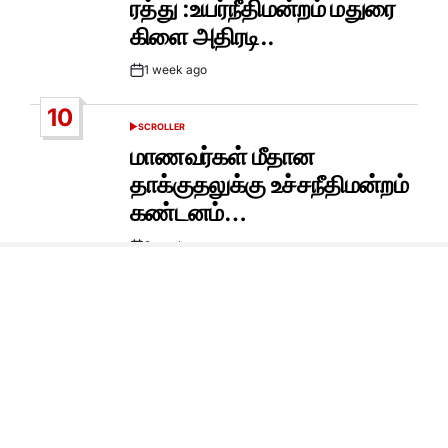
© All rights reserved. Proudly powered by WordPress. Theme
NewsMarks designed by
WPInterface
.