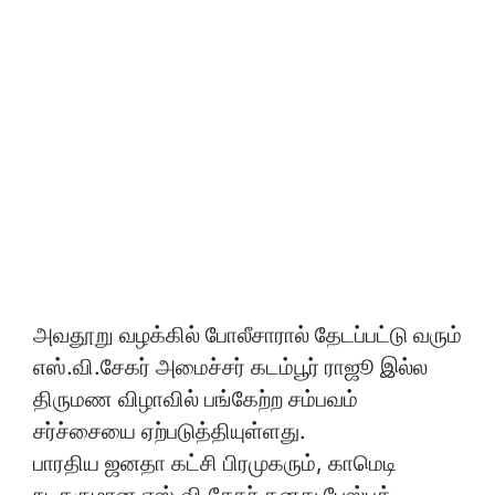
அவதூறு வழக்கில் போலீசாரால் தேடப்பட்டு வரும்
எஸ்.வி.சேகர் அமைச்சர் கடம்பூர் ராஜூ இல்ல
திருமண விழாவில் பங்கேற்ற சம்பவம்
சர்ச்சையை ஏற்படுத்தியுள்ளது.
பாரதிய ஜனதா கட்சி பிரமுகரும், காமெடி
நடிகருமான எஸ்.வி.சேகர் தனது பேஸ்புக்
பக்கத்தில் பெண் பத்திரிகையாளர்கள் பற்றி
அவதூறாக கருத்து வெளியிட்டது
கண்டனத்துக்குள்ளானது.
இது தொடர்பாக பத்திரிகையாளர்கள் அளித்த
புகாரின் பேரில் எஸ்.வி. சேகர் மீது மத்திய
குற்றப்பிரிவு போலீசார் வழக்கு பதிவு செய்தனர்.
ஆனால் அவரை கைது செய்யவில்லை.
கடந்த 50 நாட்களுக்கும் மேலாக எஸ்.வி.சேகர்
தலைமறைவாகாமல் சென்னையிலேயே ஹாயாக