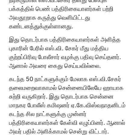
சுற்றி வருகிறார். இது தொடர்பாக சென்னை
மாநகர போலீஸ் கமி‌ஷனர் ஏ.கே.விஸ்வநாதனிடம்
கடந்த சில நாட்களுக்கு முன்னர்
பத்திரிகையாளர்கள் கேள்வி எழுப்பினர். ஆனால்
அவர் பதில் அளிக்காமல் சென்று விட்டார்.
அதே நேரத்தில் இந்த சம்பவம் தொடர்பாக
அமைச்சர்களிடமும் பல முறை கேள்வி
எழுப்பப்பட்டுள்ளது.
அமைச்சர் கடம்பூர் ராஜூவிடமும் எஸ்.வி.சேகர்
பற்றி பத்திரிகையாளர் கேள்வி எழுப்பி
இருந்தனர். இதற்கு பதில் அளித்த அவர் இந்த
வி‌ஷயத்தில் சட்டப்படி நடவடிக்கை என்று
தெரிவித்திருந்தார்.
இந்த நிலையில் சென்னையில் நேற்று இரவு