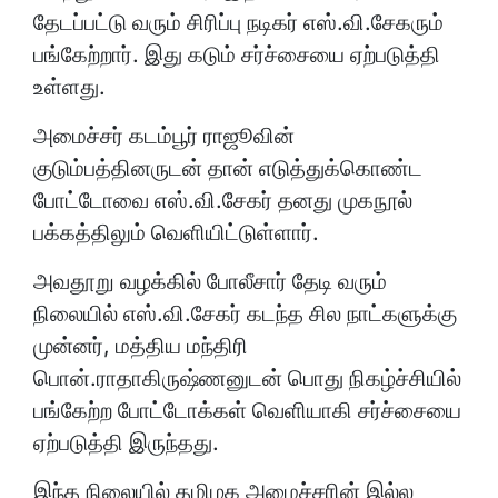
முன்னர், மத்திய மந்திரி
பொன்.ராதாகிருஷ்ணனுடன் பொது நிகழ்ச்சியில்
பங்கேற்ற போட்டோக்கள் வெளியாகி சர்ச்சையை
ஏற்படுத்தி இருந்தது.
இந்த நிலையில் தமிழக அமைச்சரின் இல்ல
திருமண நிகழ்ச்சியிலும் அவர் கலந்து
கொண்டிருப்பது கூடுதல் சர்ச்சையை ஏற்படுத்தி
உள்ளது.
இது தொடர்பாக சமூக வலை தளங்களில் பொது
மக்கள் கடுமையான விமர்சனங்களையும்
பதிவிட்டு வருகிறார்கள்.
பா.ஜனதா தலைவர் தமிழிசை சவுந்தரராஜனை
இழிவாக பேசிய பெண்ணை உடனடியாக கைது
செய்த போலீசாரால் எஸ்.வி.சேகரை கைது
செய்ய முடியாது ஏன்? என்று கேள்வி