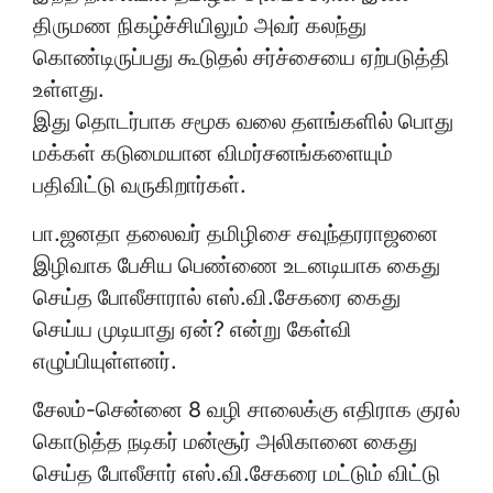
எழுப்பியுள்ளனர்.
சேலம்-சென்னை 8 வழி சாலைக்கு எதிராக குரல்
கொடுத்த நடிகர் மன்சூர் அலிகானை கைது
செய்த போலீசார் எஸ்.வி.சேகரை மட்டும் விட்டு
வைத்திருப்பது ஏன்? என்று கேள்வி எழுப்பி
உள்ளனர்.
சாமானியர்கள் மீது மட்டும் தான் சட்டம்
கடுமையாக பாயுமா? அதிகாரம் மிக்கவர்கள்
மீது பாயாதா? என்கிற கேள்வியும் சமூக
வலைதளங்களில் காரசாரமாக
முன்வைக்கப்படுகிறது. எஸ்.வி.சேகர்
விவகாரத்தில் சென்னை மாநகர போலீசாரின்
செயல்பாடுகள் பற்றியும் பொது மக்கள்
ஆவேசமாக தங்களது கருத்துக்களை