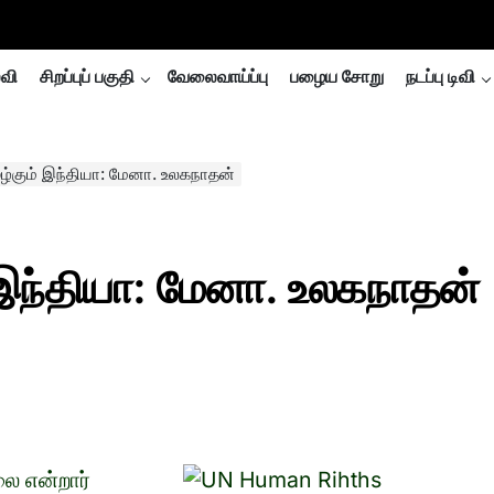
்வி
சிறப்புப் பகுதி
வேலைவாய்ப்பு
பழைய சோறு
நடப்பு டிவி
ூழ்கும் இந்தியா: மேனா. உலகநாதன்
் இந்தியா: மேனா. உலகநாதன்
ை என்றார்