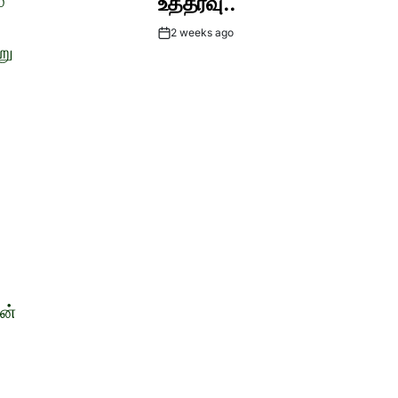
ை
உத்தரவு..
2 weeks ago
Post
று
Date
ன்