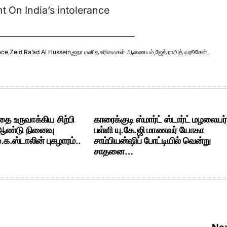
 On India’s intolerance
______________________________
nce
,
Zeid Ra’ad Al Hussein
,
ஐநா மனித உரிமைகள் ஆணையம்
,
ஜேத் ராஅத் ஹூசேன்
,
ை உருவாக்கிய சிற்பி
காரைக்குடி ஸ்மார்ட் ஸ்டார்ட் மழலையர்
 ஆண்டு நினைவு
பள்ளி யு.கே.ஜி மாணவர் யோகா
க.ஸ்டாலின் புகழாரம்..
சாம்பியன்ஷிப் போட்டியில் வென்று
சாதனை…