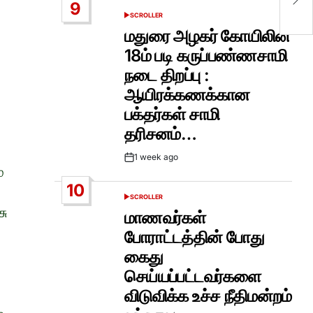
9
SCROLLER
POSTED
IN
மதுரை அழகர் கோயிலின்
18ம் படி கருப்பண்ணசாமி
நடை திறப்பு :
ஆயிரக்கணக்கான
பக்தர்கள் சாமி
தரிசனம்…
1 week ago
Post
்
Date
10
SCROLLER
POSTED
சு
IN
மாணவர்கள்
போராட்டத்தின் போது
கைது
செய்யப்பட்டவர்களை
விடுவிக்க உச்ச நீதிமன்றம்