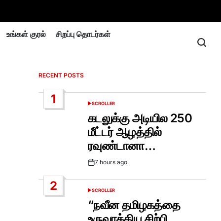
உங்கள் குரல்
சிறப்பு தொடர்கள்
RECENT POSTS
1
SCROLLER
POSTED
IN
கடலுக்கு அடியில 250
மீட்டர் ஆழத்தில்
ரவுண்டானா…
7 hours ago
Post
Date
2
SCROLLER
POSTED
IN
“நவீன தமிழகத்தை
உருவாக்கிய சிற்பி