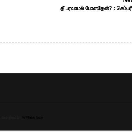
Nex
தீ பரவாமல் போனதேன்? : செம்பர
s designed by
WPInterface
.