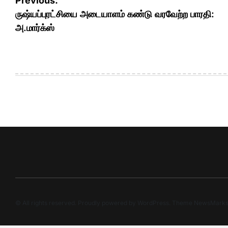
Post
Previous:
navigation
ருஷ்யப்புரட்சியை அடையாளம் கண்டு வரவேற்ற பாரதி:
அ.மார்க்ஸ்
© All rights reserved. Proudly powered by WordPress. Theme NewsMark