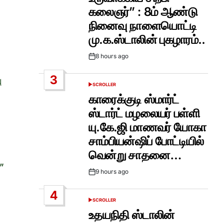
கலைஞர்” : 8ம் ஆண்டு
நினைவு நாளையொட்டி
மு.க.ஸ்டாலின் புகழாரம்..
8 hours ago
Post
Date
3
ு
SCROLLER
POSTED
IN
காரைக்குடி ஸ்மார்ட்
ஸ்டார்ட் மழலையர் பள்ளி
யு.கே.ஜி மாணவர் யோகா
சாம்பியன்ஷிப் போட்டியில்
வென்று சாதனை…
”
9 hours ago
Post
Date
4
SCROLLER
POSTED
IN
உதயநிதி ஸ்டாலின்