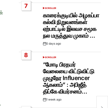
Date
7
SCROLLER
POSTED
ன்
IN
காரைக்குடியில் அழகப்பா
கல்வி நிறுவனங்கள்
ஏற்பாட்டில் இலவச சமூக
நல மருத்துவ முகாம் …
5 days ago
Post
Date
8
SCROLLER
POSTED
IN
“மோடி பிரதமர்
வேலையை விட்டுவிட்டு
முழுநேர Influencer
ஆகலாம்” : அபிஜீத்
திப்கே விமர்சனம்…
1 week ago
Post
க
Date