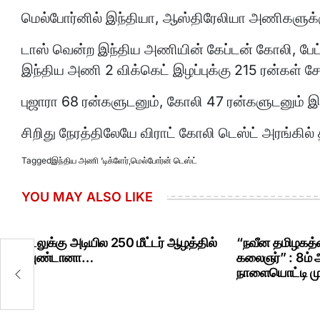
மெல்போர்னில் இந்தியா, ஆஸ்திரேலியா அணிகளுக்க
டாஸ் வென்ற இந்திய அணியின் கேப்டன் கோலி, பேட்டி
இந்திய அணி 2 விக்கெட் இழப்புக்கு 215 ரன்கள் சேர
புஜாரா 68 ரன்களுடனும், கோலி 47 ரன்களுடனும் இ
சிறிது நேரத்திலேயே விராட் கோலி டெஸ்ட் அரங்கி
Tagged
இந்திய அணி ‘டிக்ளேர்
,
மெல்போர்ன் டெஸ்ட்
YOU MAY ALSO LIKE
கடலுக்கு அடியில 250 மீட்டர் ஆழத்தில்
“நவீன தமிழகத்த
ரவுண்டானா…
கலைஞர்” : 8ம்
நாளையொட்டி மு.