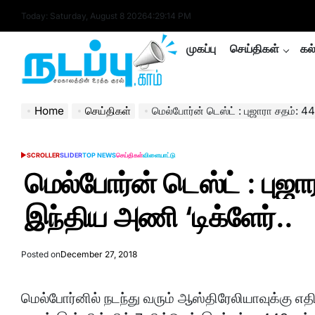
Skip
Today: Saturday, August 8 2026
4
:
29
:
14
PM
to
content
முகப்பு
செய்திகள்
கல
nadappu.com
Home
செய்திகள்
மெல்போர்ன் டெஸ்ட் : புஜாரா சதம்: 4
SCROLLER
SLIDER
TOP NEWS
செய்திகள்
விளையாட்டு
POSTED
IN
மெல்போர்ன் டெஸ்ட் : புஜா
இந்திய அணி ‘டிக்ளேர்..
Posted on
December 27, 2018
மெல்போர்னில் நடந்து வரும் ஆஸ்திரேலியாவுக்கு எ