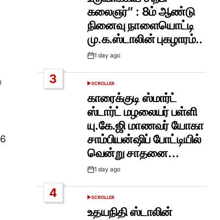
கலைஞர்” : 8ம் ஆண்டு
நினைவு நாளையொட்டி
மு.க.ஸ்டாலின் புகழாரம்..
1 day ago
Post
Date
3
்
SCROLLER
POSTED
IN
காரைக்குடி ஸ்மார்ட்
ஸ்டார்ட் மழலையர் பள்ளி
யு.கே.ஜி மாணவர் யோகா
சாம்பியன்ஷிப் போட்டியில்
 6
வென்று சாதனை…
1 day ago
Post
Date
4
SCROLLER
POSTED
IN
உதயநிதி ஸ்டாலின்