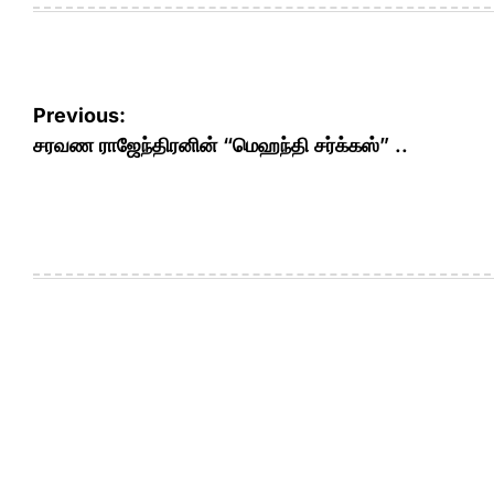
Post
Previous:
navigation
சரவண ராஜேந்திரனின் “மெஹந்தி சர்க்கஸ்” ..