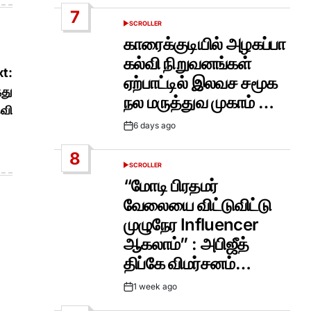
Date
7
SCROLLER
POSTED
IN
காரைக்குடியில் அழகப்பா
கல்வி நிறுவனங்கள்
t:
ஏற்பாட்டில் இலவச சமூக
்து
நல மருத்துவ முகாம் …
தவி
6 days ago
Post
Date
8
SCROLLER
POSTED
IN
“மோடி பிரதமர்
வேலையை விட்டுவிட்டு
முழுநேர Influencer
ஆகலாம்” : அபிஜீத்
திப்கே விமர்சனம்…
1 week ago
Post
Date