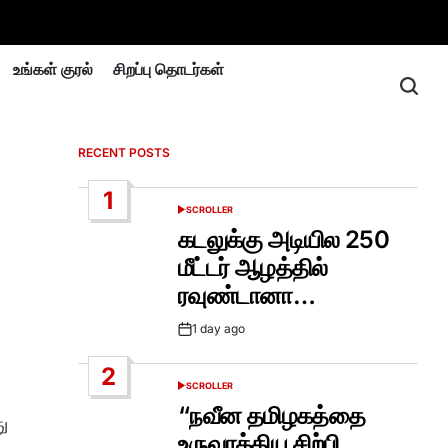
உங்கள் குரல்
சிறப்பு தொடர்கள்
RECENT POSTS
1
SCROLLER
POSTED
IN
கடலுக்கு அடியில 250
மீட்டர் ஆழத்தில்
ரவுண்டானா…
1 day ago
Post
Date
2
SCROLLER
POSTED
IN
“நவீன தமிழகத்தை
ு
உருவாக்கிய சிற்பி