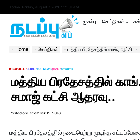
Skip
Today: Friday, August 7 2026
4
:
21
:
31
AM
to
content
முகப்பு
செய்திகள்
கல
nadappu.com
Home
செய்திகள்
மத்திய பிரதேசத்தில் காங்., ஆட்சிய
SCROLLER
SLIDER
TOP NEWS
இந்தியா
செய்திகள்
POSTED
IN
மத்திய பிரதேசத்தில் காங
சமாஜ் கட்சி ஆதரவு..
Posted on
December 12, 2018
மத்திய பிரதேசத்தில் நடைபெற்று முடிந்த சட்டப்பேவை