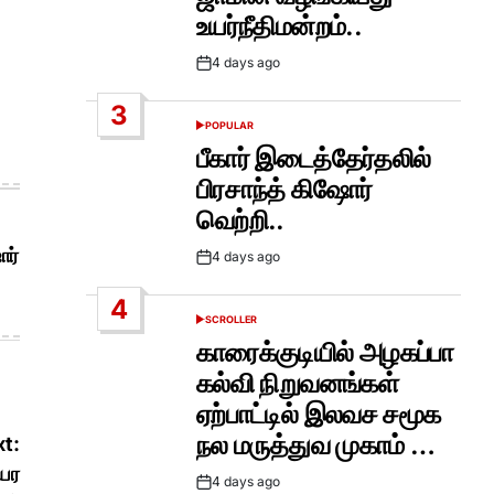
உயர்நீதிமன்றம்..
4 days ago
Post
Date
3
POPULAR
POSTED
IN
பீகார் இடைத்தேர்தலில்
பிரசாந்த் கிஷோர்
வெற்றி..
ோர்
4 days ago
Post
Date
4
SCROLLER
POSTED
IN
காரைக்குடியில் அழகப்பா
கல்வி நிறுவனங்கள்
ஏற்பாட்டில் இலவச சமூக
நல மருத்துவ முகாம் …
t:
யர
4 days ago
Post