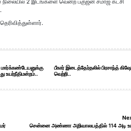
 நிலையில் 2 இடங்களை வென்ற பகுஜன் சமாஜ் கட்சி
.
தெரிவித்துள்ளார்.
. மார்க்கண்டேயனுக்கு
பீகார் இடைத்தேர்தலில் பிரசாந்த் கிஷ
ு உயர்நீதிமன்றம்..
வெற்றி..
Nex
மர்
சென்னை அண்ணா அறிவாலயத்தில் 114 அடி உ