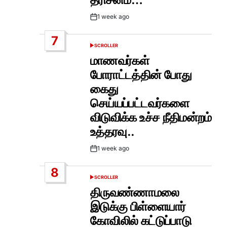
1 week ago
Post
Date
7
SCROLLER
POSTED
IN
மாணவர்கள்
போராட்டத்தின் போது
கைது
செய்யப்பட்டவர்களை
விடுவிக்க உச்ச நீதிமன்றம்
உத்தரவு..
1 week ago
Post
Date
8
SCROLLER
POSTED
IN
திருவண்ணாமலை
இடுக்கு பிள்ளையார்
கோவிலில் கட்டுப்பாடு