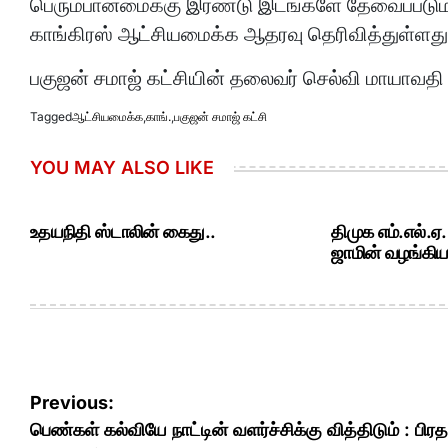
பெரும்பான்மைக்கு இரண்டு இடங்களே தேவைப்படும்
காங்கிரஸ் ஆட்சியமைக்க ஆதரவு தெரிவித்துள்ளது
பகுஜன் சமாஜ் கட்சியின் தலைவர் செல்வி மாயாவதி 
Tagged
ஆட்சியமைக்க
,
காங்.
,
பகுஜன் சமாஜ் கட்சி
YOU MAY ALSO LIKE
உதயநிதி ஸ்டாலின் கைது..
திமுக எம்.எல்.ஏ
ஜாமின் வழங்கியத
Post
Previous:
navigation
பெண்கள் கல்வியே நாட்டின் வளர்ச்சிக்கு வித்திடும் : பிரத