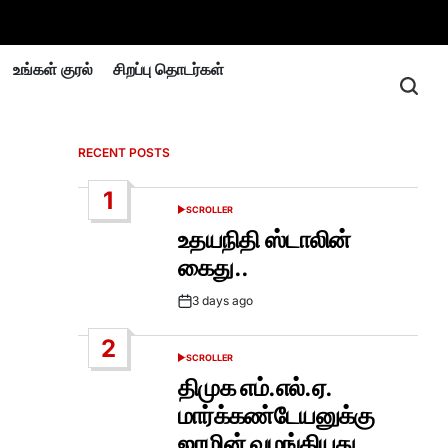
உங்கள் குரல்
சிறப்பு தொடர்கள்
RECENT POSTS
1
SCROLLER
POSTED
IN
உதயநிதி ஸ்டாலின்
கைது..
3 days ago
Post
Date
2
SCROLLER
POSTED
IN
திமுக எம்.எல்.ஏ.
மார்க்கண்டேயனுக்கு
ஜாமின் வழங்கியது