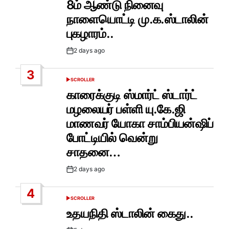
8ம் ஆண்டு நினைவு
நாளையொட்டி மு.க.ஸ்டாலின்
புகழாரம்..
2 days ago
Post
Date
3
SCROLLER
POSTED
IN
காரைக்குடி ஸ்மார்ட் ஸ்டார்ட்
மழலையர் பள்ளி யு.கே.ஜி
மாணவர் யோகா சாம்பியன்ஷிப்
போட்டியில் வென்று
சாதனை…
2 days ago
Post
Date
4
SCROLLER
POSTED
IN
உதயநிதி ஸ்டாலின் கைது..