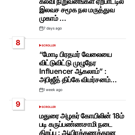
கல்வி நிறுவனங்கள் ஏற்பாட்டில்
இலவச சமூக நல மருத்துவ
முகாம் …
7 days ago
Post
Date
8
SCROLLER
POSTED
IN
“மோடி பிரதமர் வேலையை
விட்டுவிட்டு முழுநேர
Influencer ஆகலாம்” :
அபிஜீத் திப்கே விமர்சனம்…
1 week ago
Post
Date
9
SCROLLER
POSTED
IN
மதுரை அழகர் கோயிலின் 18ம்
படி கருப்பண்ணசாமி நடை
திறப்பு : ஆயிரக்கணக்கான