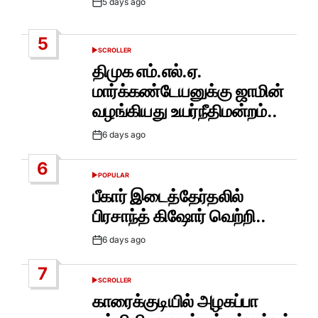
5 days ago
Post
Date
5
SCROLLER
POSTED
IN
திமுக எம்.எல்.ஏ.
மார்க்கண்டேயனுக்கு ஜாமின்
வழங்கியது உயர்நீதிமன்றம்..
6 days ago
Post
Date
6
POPULAR
POSTED
IN
பீகார் இடைத்தேர்தலில்
பிரசாந்த் கிஷோர் வெற்றி..
6 days ago
Post
Date
7
SCROLLER
POSTED
IN
காரைக்குடியில் அழகப்பா