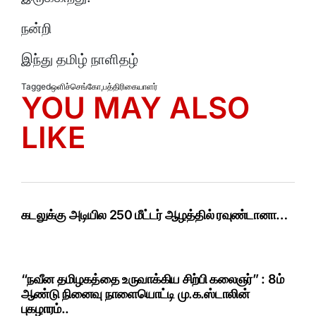
நன்றி
இந்து தமிழ் நாளிதழ்
Tagged
ஒளிச்செங்கோ
,
பத்திரிகையாளர்
YOU MAY ALSO
LIKE
கடலுக்கு அடியில 250 மீட்டர் ஆழத்தில் ரவுண்டானா…
“நவீன தமிழகத்தை உருவாக்கிய சிற்பி கலைஞர்” : 8ம்
ஆண்டு நினைவு நாளையொட்டி மு.க.ஸ்டாலின்
புகழாரம்..