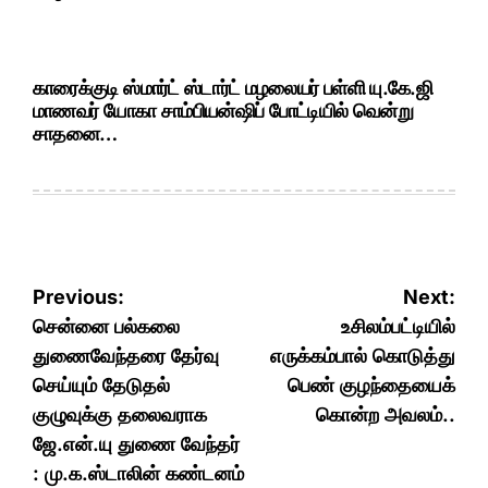
காரைக்குடி ஸ்மார்ட் ஸ்டார்ட் மழலையர் பள்ளி யு.கே.ஜி
மாணவர் யோகா சாம்பியன்ஷிப் போட்டியில் வென்று
சாதனை…
Post
Previous:
Next:
navigation
சென்னை பல்கலை
உசிலம்பட்டியில்
துணைவேந்தரை தேர்வு
எருக்கம்பால் கொடுத்து
செய்யும் தேடுதல்
பெண் குழந்தையைக்
குழுவுக்கு தலைவராக
கொன்ற அவலம்..
ஜே.என்.யு துணை வேந்தர்
: மு.க.ஸ்டாலின் கண்டனம்