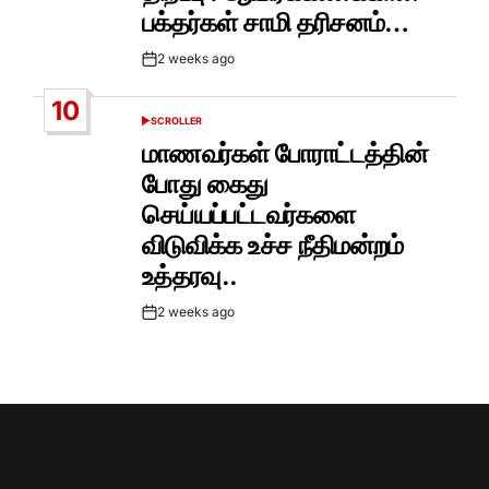
பக்தர்கள் சாமி தரிசனம்…
2 weeks ago
Post
Date
10
SCROLLER
POSTED
IN
மாணவர்கள் போராட்டத்தின்
போது கைது
செய்யப்பட்டவர்களை
விடுவிக்க உச்ச நீதிமன்றம்
உத்தரவு..
2 weeks ago
Post
Date