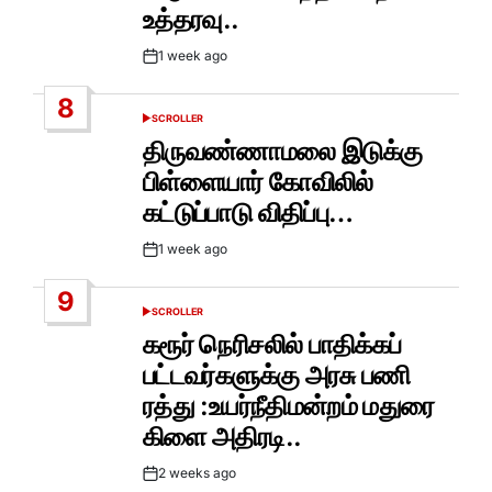
உத்தரவு..
1 week ago
Post
Date
8
SCROLLER
POSTED
IN
திருவண்ணாமலை இடுக்கு
பிள்ளையார் கோவிலில்
கட்டுப்பாடு விதிப்பு…
1 week ago
Post
Date
9
SCROLLER
POSTED
IN
கரூர் நெரிசலில் பாதிக்கப்
பட்டவர்களுக்கு அரசு பணி
ரத்து :உயர்நீதிமன்றம் மதுரை
கிளை அதிரடி..
2 weeks ago
Post