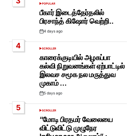
3
POPULAR
POSTED
IN
பீகார் இடைத்தேர்தலில்
பிரசாந்த் கிஷோர் வெற்றி..
4 days ago
Post
Date
4
SCROLLER
POSTED
IN
காரைக்குடியில் அழகப்பா
கல்வி நிறுவனங்கள் ஏற்பாட்டில்
இலவச சமூக நல மருத்துவ
முகாம் …
5 days ago
Post
Date
5
SCROLLER
POSTED
IN
“மோடி பிரதமர் வேலையை
விட்டுவிட்டு முழுநேர