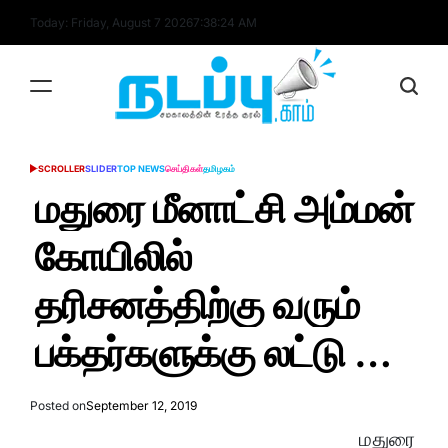
Skip
Today: Friday, August 7 2026
7
:
38
:
24
AM
to
content
nadappu.com
SCROLLER
SLIDER
TOP NEWS
செய்திகள்
தமிழகம்
POSTED
IN
மதுரை மீனாட்சி அம்மன்
கோயிலில்
தரிசனத்திற்கு வரும்
பக்தர்களுக்கு லட்டு …
Posted on
September 12, 2019
மதுரை