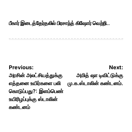
பீகார் இடைத்தேர்தலில் பிரசாந்த் கிஷோர் வெற்றி..
Post
Previous:
Next:
navigation
அரசின் அலட்சியத்துக்கு
அமித் ஷா டிவிட்டுக்கு
எத்தனை உயிர்களை பலி
மு.க.ஸ்டாலின் கண்டனம்.
கொடுப்பது?: இளம்பெண்
உயிரிழப்புக்கு ஸ்டாலின்
கண்டனம்