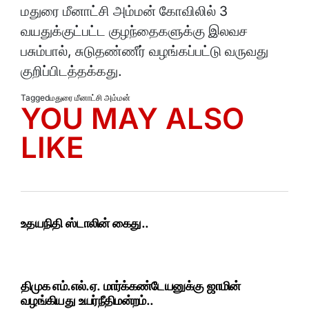
மதுரை மீனாட்சி அம்மன் கோவிலில் 3
வயதுக்குட்பட்ட குழந்தைகளுக்கு இலவச
பசும்பால், சுடுதண்ணீர் வழங்கப்பட்டு வருவது
குறிப்பிடத்தக்கது.
Tagged
மதுரை மீனாட்சி அம்மன்
YOU MAY ALSO
LIKE
உதயநிதி ஸ்டாலின் கைது..
திமுக எம்.எல்.ஏ. மார்க்கண்டேயனுக்கு ஜாமின்
வழங்கியது உயர்நீதிமன்றம்..