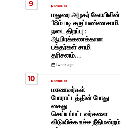
9
SCROLLER
POSTED
IN
மதுரை அழகர் கோயிலின்
18ம் படி கருப்பண்ணசாமி
நடை திறப்பு :
ஆயிரக்கணக்கான
பக்தர்கள் சாமி
தரிசனம்…
1 week ago
Post
Date
10
SCROLLER
POSTED
IN
மாணவர்கள்
போராட்டத்தின் போது
கைது
செய்யப்பட்டவர்களை
விடுவிக்க உச்ச நீதிமன்றம்