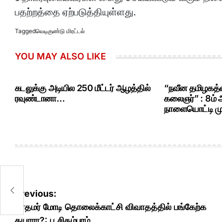
பதற்றத்தை ஏற்படுத்தியுள்ளது.
Tagged
வெடிகுண்டு மிரட்டல்
YOU MAY ALSO LIKE
கடலுக்கு அடியில 250 மீட்டர் ஆழத்தில்
“நவீன தமிழகத்த
ரவுண்டானா…
கலைஞர்” : 8ம்
நாளையொட்டி மு.
Post
Previous:
navigation
பிரதமர் மோடி தொலைக்காட்சி விவாதத்தில் பங்கேற்க
தயாரா?: ப.சிதம்பரம்..