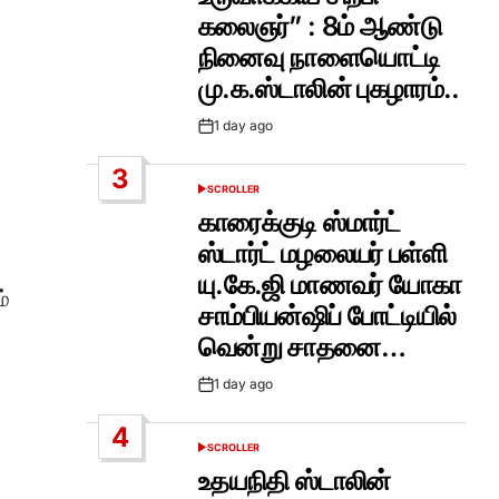
கலைஞர்” : 8ம் ஆண்டு
நினைவு நாளையொட்டி
மு.க.ஸ்டாலின் புகழாரம்..
1 day ago
Post
Date
3
SCROLLER
POSTED
IN
காரைக்குடி ஸ்மார்ட்
ஸ்டார்ட் மழலையர் பள்ளி
யு.கே.ஜி மாணவர் யோகா
ம்
சாம்பியன்ஷிப் போட்டியில்
வென்று சாதனை…
1 day ago
Post
Date
4
SCROLLER
POSTED
IN
உதயநிதி ஸ்டாலின்