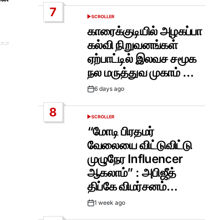
Date
7
SCROLLER
POSTED
IN
காரைக்குடியில் அழகப்பா
கல்வி நிறுவனங்கள்
ஏற்பாட்டில் இலவச சமூக
நல மருத்துவ முகாம் …
6 days ago
Post
Date
8
SCROLLER
POSTED
IN
“மோடி பிரதமர்
வேலையை விட்டுவிட்டு
முழுநேர Influencer
ஆகலாம்” : அபிஜீத்
திப்கே விமர்சனம்…
1 week ago
Post
Date