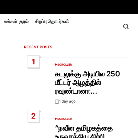
உங்கள் குரல்
சிறப்பு தொடர்கள்
RECENT POSTS
1
SCROLLER
POSTED
IN
கடலுக்கு அடியில 250
மீட்டர் ஆழத்தில்
ரவுண்டானா…
1 day ago
Post
Date
2
SCROLLER
POSTED
IN
“நவீன தமிழகத்தை
உருவாக்கிய சிற்பி