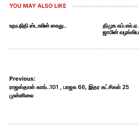
YOU MAY ALSO LIKE
உதயநிதி ஸ்டாலின் கைது..
திமுக எம்.எல்.ஏ
ஜாமின் வழங்கியத
Post
Previous:
navigation
ராஜஸ்தான் காங்..101 , பாஜக 66, இதர கட்சிகள் 25
முன்னிலை