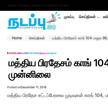
Skip
Today: Thursday, August 6 2026
10
:
50
:
01
AM
to
content
முகப்பு
செய்திகள்
கல
nadappu.com
Home
செய்திகள்
மத்திய பிரதேசம் காங் 104 பாஜக 96
SCROLLER
SLIDER
TOP NEWS
இந்தியா
செய்திகள்
POSTED
IN
மத்திய பிரதேசம் காங் 10
முன்னிலை
Posted on
December 11, 2018
மத்திய பிரதேச சட்டப்பேரவை முடிவுகள் காங் 104,