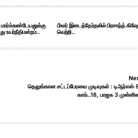
. மார்க்கண்டேயனுக்கு
பீகார் இடைத்தேர்தலில் பிரசாந்த் கிஷ
ு உயர்நீதிமன்றம்..
வெற்றி..
Nex
தெலுங்கான சட்டப்பேரவை முடிவுகள் : டிஆர்எஸ் 
காங்..18, பாஜக 3 முன்ன