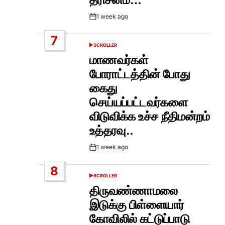
1 week ago
Post
Date
7
SCROLLER
POSTED
IN
மாணவர்கள்
போராட்டத்தின் போது
கைது
செய்யப்பட்டவர்களை
விடுவிக்க உச்ச நீதிமன்றம்
உத்தரவு..
1 week ago
Post
Date
8
SCROLLER
POSTED
IN
திருவண்ணாமலை
இடுக்கு பிள்ளையார்
கோவிலில் கட்டுப்பாடு