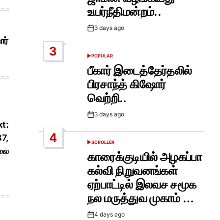
உயர்நீதிமன்றம்..
3 days ago
Post
ோர்
Date
3
POPULAR
POSTED
IN
பீகார் இடைத்தேர்தலில்
பிரசாந்த் கிஷோர்
வெற்றி..
3 days ago
Post
t:
Date
4
87,
SCROLLER
POSTED
ிலை
IN
காரைக்குடியில் அழகப்பா
கல்வி நிறுவனங்கள்
ஏற்பாட்டில் இலவச சமூக
நல மருத்துவ முகாம் …
4 days ago
Post