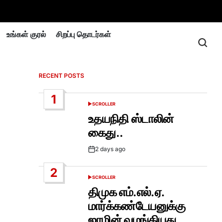
உங்கள் குரல்
சிறப்பு தொடர்கள்
RECENT POSTS
1
SCROLLER
POSTED
IN
உதயநிதி ஸ்டாலின்
கைது..
2 days ago
Post
Date
2
SCROLLER
POSTED
IN
திமுக எம்.எல்.ஏ.
மார்க்கண்டேயனுக்கு
ஜாமின் வழங்கியது