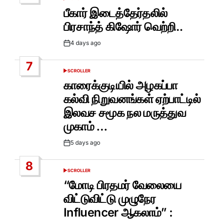
POSTED
IN
பீகார் இடைத்தேர்தலில்
பிரசாந்த் கிஷோர் வெற்றி..
4 days ago
Post
Date
7
SCROLLER
POSTED
IN
காரைக்குடியில் அழகப்பா
கல்வி நிறுவனங்கள் ஏற்பாட்டில்
இலவச சமூக நல மருத்துவ
முகாம் …
5 days ago
Post
Date
8
SCROLLER
POSTED
IN
“மோடி பிரதமர் வேலையை
விட்டுவிட்டு முழுநேர
Influencer ஆகலாம்” :