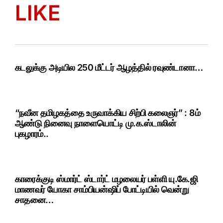
LIKE
கடலுக்கு அடியில 250 மீட்டர் ஆழத்தில் ரவுண்டானா…
“நவீன தமிழகத்தை உருவாக்கிய சிற்பி கலைஞர்” : 8ம்
ஆண்டு நினைவு நாளையொட்டி மு.க.ஸ்டாலின்
புகழாரம்..
காரைக்குடி ஸ்மார்ட் ஸ்டார்ட் மழலையர் பள்ளி யு.கே.ஜி
மாணவர் யோகா சாம்பியன்ஷிப் போட்டியில் வென்று
சாதனை…