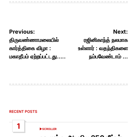
Post
Previous:
Next:
navigation
திருவண்ணாமலையில்
ரஜினிகாந்த் நலமாக
கார்த்திகை விழா :
உள்ளார் : வதந்திகளை
மகாதீபம் ஏற்றப்பட்டது…..
நம்பவேண்டாம் …
RECENT POSTS
1
SCROLLER
POSTED
IN