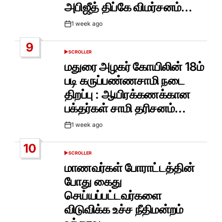
அபிஜீத் திப்கே விமர்சனம்…
1 week ago
Post
Date
9
SCROLLER
POSTED
IN
மதுரை அழகர் கோயிலின் 18ம்
படி கருப்பண்ணசாமி நடை
திறப்பு : ஆயிரக்கணக்கான
பக்தர்கள் சாமி தரிசனம்…
1 week ago
Post
Date
10
SCROLLER
POSTED
IN
மாணவர்கள் போராட்டத்தின்
போது கைது
செய்யப்பட்டவர்களை
விடுவிக்க உச்ச நீதிமன்றம்