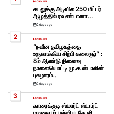
SCROLLER
POSTED
IN
கடலுக்கு அடியில 250 மீட்டர்
ஆழத்தில் ரவுண்டானா…
2 days ago
Post
Date
2
SCROLLER
POSTED
IN
“நவீன தமிழகத்தை
உருவாக்கிய சிற்பி கலைஞர்” :
8ம் ஆண்டு நினைவு
நாளையொட்டி மு.க.ஸ்டாலின்
புகழாரம்..
2 days ago
Post
Date
3
SCROLLER
POSTED
IN
காரைக்குடி ஸ்மார்ட் ஸ்டார்ட்
மழலையர் பள்ளி யு.கே.ஜி