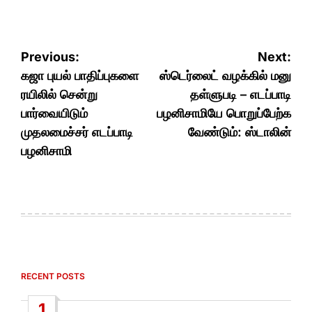
Post
Previous:
Next:
navigation
கஜா புயல் பாதிப்புகளை
ஸ்டெர்லைட் வழக்கில் மனு
ரயிலில் சென்று
தள்ளுபடி – எடப்பாடி
பார்வையிடும்
பழனிசாமியே பொறுப்பேற்க
முதலமைச்சர் எடப்பாடி
வேண்டும்: ஸ்டாலின்
பழனிசாமி
RECENT POSTS
1