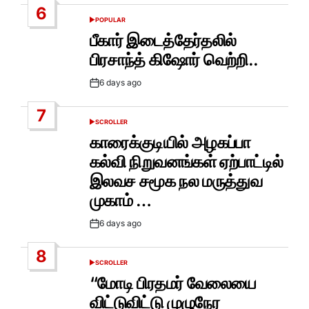
6
POPULAR
POSTED
IN
பீகார் இடைத்தேர்தலில்
பிரசாந்த் கிஷோர் வெற்றி..
6 days ago
Post
Date
7
SCROLLER
POSTED
IN
காரைக்குடியில் அழகப்பா
கல்வி நிறுவனங்கள் ஏற்பாட்டில்
இலவச சமூக நல மருத்துவ
முகாம் …
6 days ago
Post
Date
8
SCROLLER
POSTED
IN
“மோடி பிரதமர் வேலையை
விட்டுவிட்டு முழுநேர