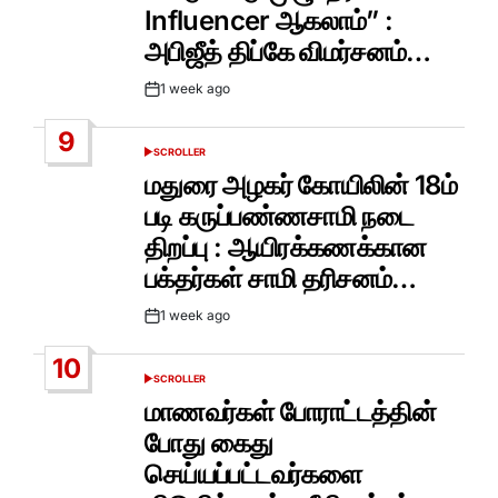
Influencer ஆகலாம்” :
அபிஜீத் திப்கே விமர்சனம்…
1 week ago
Post
Date
9
SCROLLER
POSTED
IN
மதுரை அழகர் கோயிலின் 18ம்
படி கருப்பண்ணசாமி நடை
திறப்பு : ஆயிரக்கணக்கான
பக்தர்கள் சாமி தரிசனம்…
1 week ago
Post
Date
10
SCROLLER
POSTED
IN
மாணவர்கள் போராட்டத்தின்
போது கைது
செய்யப்பட்டவர்களை