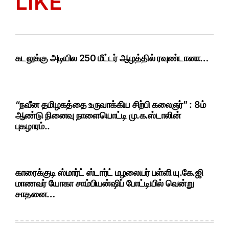
LIKE
கடலுக்கு அடியில 250 மீட்டர் ஆழத்தில் ரவுண்டானா…
“நவீன தமிழகத்தை உருவாக்கிய சிற்பி கலைஞர்” : 8ம்
ஆண்டு நினைவு நாளையொட்டி மு.க.ஸ்டாலின்
புகழாரம்..
காரைக்குடி ஸ்மார்ட் ஸ்டார்ட் மழலையர் பள்ளி யு.கே.ஜி
மாணவர் யோகா சாம்பியன்ஷிப் போட்டியில் வென்று
சாதனை…