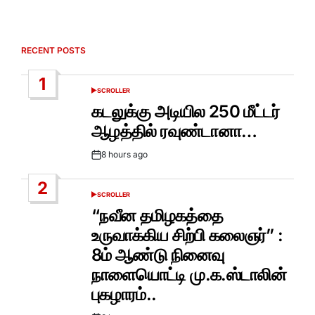
RECENT POSTS
1
SCROLLER
POSTED
IN
கடலுக்கு அடியில 250 மீட்டர்
ஆழத்தில் ரவுண்டானா…
8 hours ago
Post
Date
2
SCROLLER
POSTED
IN
“நவீன தமிழகத்தை
உருவாக்கிய சிற்பி கலைஞர்” :
8ம் ஆண்டு நினைவு
நாளையொட்டி மு.க.ஸ்டாலின்
புகழாரம்..