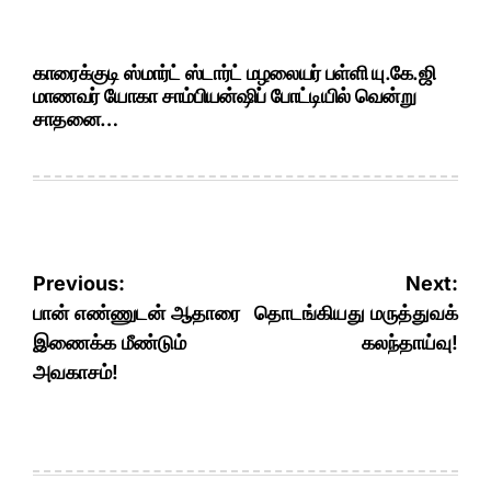
காரைக்குடி ஸ்மார்ட் ஸ்டார்ட் மழலையர் பள்ளி யு.கே.ஜி
மாணவர் யோகா சாம்பியன்ஷிப் போட்டியில் வென்று
சாதனை…
Post
Previous:
Next:
navigation
பான் எண்ணுடன் ஆதாரை
தொடங்கியது மருத்துவக்
இணைக்க மீண்டும்
கலந்தாய்வு!
அவகாசம்!