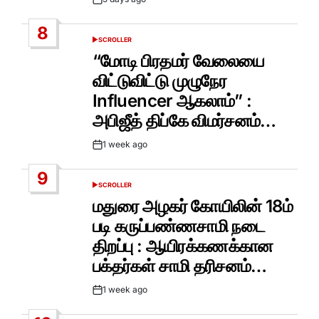
Post
Date
8
SCROLLER
POSTED
IN
“மோடி பிரதமர் வேலையை
விட்டுவிட்டு முழுநேர
Influencer ஆகலாம்” :
அபிஜீத் திப்கே விமர்சனம்…
1 week ago
Post
Date
9
SCROLLER
POSTED
IN
மதுரை அழகர் கோயிலின் 18ம்
படி கருப்பண்ணசாமி நடை
திறப்பு : ஆயிரக்கணக்கான
பக்தர்கள் சாமி தரிசனம்…
1 week ago
Post
Date