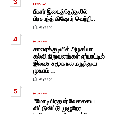
3
POPULAR
POSTED
IN
பீகார் இடைத்தேர்தலில்
பிரசாந்த் கிஷோர் வெற்றி..
3 days ago
Post
Date
4
SCROLLER
POSTED
IN
காரைக்குடியில் அழகப்பா
கல்வி நிறுவனங்கள் ஏற்பாட்டில்
இலவச சமூக நல மருத்துவ
முகாம் …
3 days ago
Post
Date
5
SCROLLER
POSTED
IN
“மோடி பிரதமர் வேலையை
விட்டுவிட்டு முழுநேர