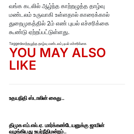
வங்க கடலில் ஆழ்ந்த காற்றழுத்த தாழ்வு
மண்டலம் உருவாகி உள்ளதால் காரைக்கால்
துறைமுகத்தில் 2ம் எண் புயல் எச்சரிக்கை
கூண்டு ஏற்றப்பட்டுள்ளது.
Tagged
காற்றழுத்த தாழ்வு மண்டலம்
,
புயல் எச்சரிக்கை
YOU MAY ALSO
LIKE
உதயநிதி ஸ்டாலின் கைது..
திமுக எம்.எல்.ஏ. மார்க்கண்டேயனுக்கு ஜாமின்
வழங்கியது உயர்நீதிமன்றம்..