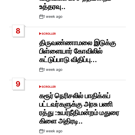
உத்தரவு..
1 week ago
Post
Date
8
SCROLLER
POSTED
IN
திருவண்ணாமலை இடுக்கு
பிள்ளையார் கோவிலில்
கட்டுப்பாடு விதிப்பு…
1 week ago
Post
Date
9
SCROLLER
POSTED
IN
கரூர் நெரிசலில் பாதிக்கப்
பட்டவர்களுக்கு அரசு பணி
ரத்து :உயர்நீதிமன்றம் மதுரை
கிளை அதிரடி..
1 week ago
Post