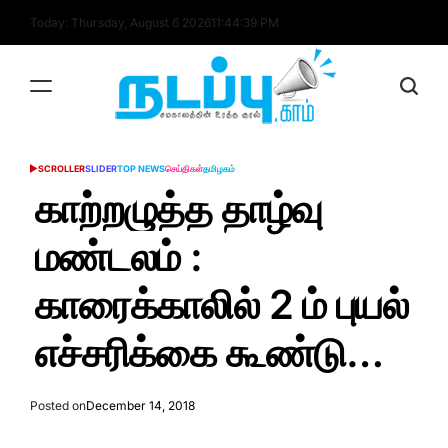
Skip
Today: Thursday, August 6 2026
11
:
44
:
40
PM
to
content
nadappu.com
SCROLLER
SLIDER
TOP NEWS
செய்திகள்
தமிழகம்
POSTED
IN
காற்றழுத்த தாழ்வு
மண்டலம் :
காரைக்காலில் 2 ம் புயல்
எச்சரிக்கை கூண்டு…
Posted on
December 14, 2018