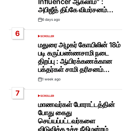
Influencer ஆகலாம்” :
அபிஜீத் திப்கே விமர்சனம்…
6 days ago
Post
Date
6
SCROLLER
POSTED
IN
மதுரை அழகர் கோயிலின் 18ம்
படி கருப்பண்ணசாமி நடை
திறப்பு : ஆயிரக்கணக்கான
பக்தர்கள் சாமி தரிசனம்…
1 week ago
Post
Date
7
SCROLLER
POSTED
IN
மாணவர்கள் போராட்டத்தின்
போது கைது
செய்யப்பட்டவர்களை
விடுவிக்க உச்ச நீதிமன்றம்