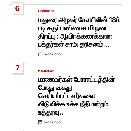
Date
6
SCROLLER
POSTED
IN
மதுரை அழகர் கோயிலின் 18ம்
படி கருப்பண்ணசாமி நடை
திறப்பு : ஆயிரக்கணக்கான
பக்தர்கள் சாமி தரிசனம்…
1 week ago
Post
Date
7
SCROLLER
POSTED
IN
மாணவர்கள் போராட்டத்தின்
போது கைது
செய்யப்பட்டவர்களை
விடுவிக்க உச்ச நீதிமன்றம்
உத்தரவு..
1 week ago
Post
Date