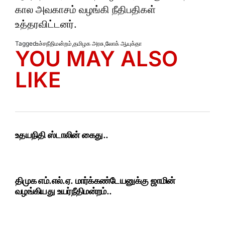
கால அவகாசம் வழங்கி நீதிபதிகள்
உத்தரவிட்டனர்.
Tagged
உச்சநீதிமன்றம்
,
தமிழக அரசு
,
லோக் ஆயுக்தா
YOU MAY ALSO
LIKE
உதயநிதி ஸ்டாலின் கைது..
திமுக எம்.எல்.ஏ. மார்க்கண்டேயனுக்கு ஜாமின்
வழங்கியது உயர்நீதிமன்றம்..