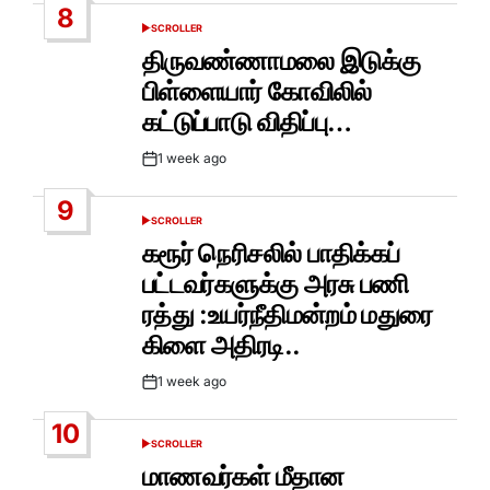
8
SCROLLER
POSTED
IN
திருவண்ணாமலை இடுக்கு
பிள்ளையார் கோவிலில்
கட்டுப்பாடு விதிப்பு…
1 week ago
Post
Date
9
SCROLLER
POSTED
IN
கரூர் நெரிசலில் பாதிக்கப்
பட்டவர்களுக்கு அரசு பணி
ரத்து :உயர்நீதிமன்றம் மதுரை
கிளை அதிரடி..
1 week ago
Post
Date
10
SCROLLER
POSTED
IN
மாணவர்கள் மீதான