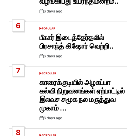
வழங்கியது உயர்நீதிமன்றம்..
6 days ago
Post
Date
6
POPULAR
POSTED
IN
பீகார் இடைத்தேர்தலில்
பிரசாந்த் கிஷோர் வெற்றி..
6 days ago
Post
Date
7
SCROLLER
POSTED
IN
காரைக்குடியில் அழகப்பா
கல்வி நிறுவனங்கள் ஏற்பாட்டில்
இலவச சமூக நல மருத்துவ
முகாம் …
6 days ago
Post
Date
8
SCROLLER