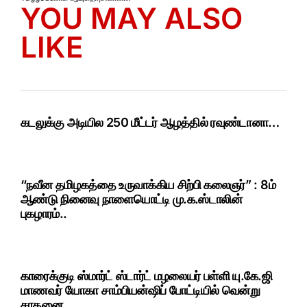
YOU MAY ALSO
LIKE
கடலுக்கு அடியில 250 மீட்டர் ஆழத்தில் ரவுண்டானா…
“நவீன தமிழகத்தை உருவாக்கிய சிற்பி கலைஞர்” : 8ம்
ஆண்டு நினைவு நாளையொட்டி மு.க.ஸ்டாலின்
புகழாரம்..
காரைக்குடி ஸ்மார்ட் ஸ்டார்ட் மழலையர் பள்ளி யு.கே.ஜி
மாணவர் யோகா சாம்பியன்ஷிப் போட்டியில் வென்று
சாதனை…