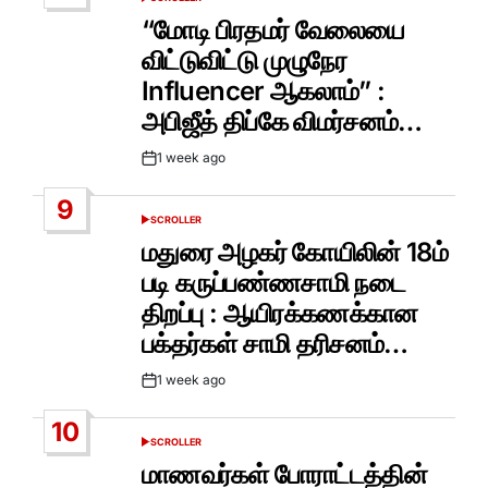
POSTED
IN
“மோடி பிரதமர் வேலையை
விட்டுவிட்டு முழுநேர
Influencer ஆகலாம்” :
அபிஜீத் திப்கே விமர்சனம்…
1 week ago
Post
Date
9
SCROLLER
POSTED
IN
மதுரை அழகர் கோயிலின் 18ம்
படி கருப்பண்ணசாமி நடை
திறப்பு : ஆயிரக்கணக்கான
பக்தர்கள் சாமி தரிசனம்…
1 week ago
Post
Date
10
SCROLLER
POSTED
IN
மாணவர்கள் போராட்டத்தின்