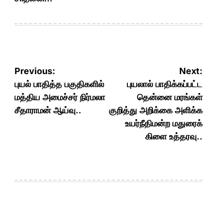
Post
Previous:
Next:
navigation
புயல் பாதித்த பகுதிகளில்
புயலால் பாதிக்கப்பட்ட
மத்திய அமைச்சர் நிர்மலா
தென்னை மரங்கள்
சீதாராமன் ஆய்வு..
குறித்து அறிக்கை அளிக்க
உயர்நீதிமன்ற மதுரைக்
கிளை உத்தரவு..