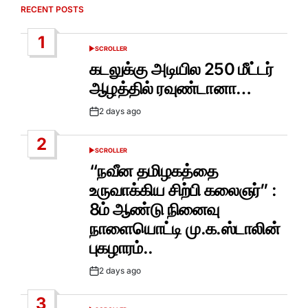
RECENT POSTS
1
SCROLLER
POSTED
IN
கடலுக்கு அடியில 250 மீட்டர்
ஆழத்தில் ரவுண்டானா…
2 days ago
Post
Date
2
SCROLLER
POSTED
IN
“நவீன தமிழகத்தை
உருவாக்கிய சிற்பி கலைஞர்” :
8ம் ஆண்டு நினைவு
நாளையொட்டி மு.க.ஸ்டாலின்
புகழாரம்..
2 days ago
Post
Date
3