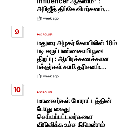
Influencer ஆகலாம்” :
அபிஜீத் திப்கே விமர்சனம்…
1 week ago
Post
Date
9
SCROLLER
POSTED
IN
மதுரை அழகர் கோயிலின் 18ம்
படி கருப்பண்ணசாமி நடை
திறப்பு : ஆயிரக்கணக்கான
பக்தர்கள் சாமி தரிசனம்…
1 week ago
Post
Date
10
SCROLLER
POSTED
IN
மாணவர்கள் போராட்டத்தின்
போது கைது
செய்யப்பட்டவர்களை
விடுவிக்க உச்ச நீதிமன்றம்