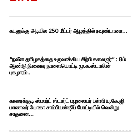
கடலுக்கு அடியில 250 மீட்டர் ஆழத்தில் ரவுண்டானா…
“நவீன தமிழகத்தை உருவாக்கிய சிற்பி கலைஞர்” : 8ம்
ஆண்டு நினைவு நாளையொட்டி மு.க.ஸ்டாலின்
புகழாரம்..
காரைக்குடி ஸ்மார்ட் ஸ்டார்ட் மழலையர் பள்ளி யு.கே.ஜி
மாணவர் யோகா சாம்பியன்ஷிப் போட்டியில் வென்று
சாதனை…