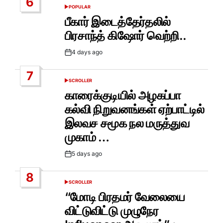
6
POPULAR
POSTED
IN
பீகார் இடைத்தேர்தலில்
பிரசாந்த் கிஷோர் வெற்றி..
4 days ago
Post
Date
7
SCROLLER
POSTED
IN
காரைக்குடியில் அழகப்பா
கல்வி நிறுவனங்கள் ஏற்பாட்டில்
இலவச சமூக நல மருத்துவ
முகாம் …
5 days ago
Post
Date
8
SCROLLER
POSTED
IN
“மோடி பிரதமர் வேலையை
விட்டுவிட்டு முழுநேர