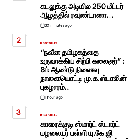
IN
கடலுக்கு அடியில 250 மீட்டர்
ஆழத்தில் ரவுண்டானா…
30 minutes ago
Post
Date
2
SCROLLER
POSTED
IN
“நவீன தமிழகத்தை
உருவாக்கிய சிற்பி கலைஞர்” :
8ம் ஆண்டு நினைவு
நாளையொட்டி மு.க.ஸ்டாலின்
புகழாரம்..
1 hour ago
Post
Date
3
SCROLLER
POSTED
IN
காரைக்குடி ஸ்மார்ட் ஸ்டார்ட்
மழலையர் பள்ளி யு.கே.ஜி