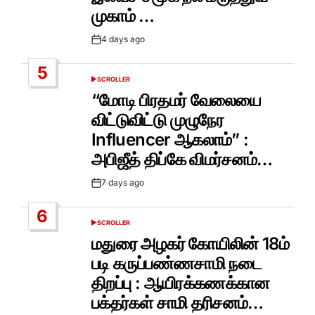
முகாம் …
4 days ago
Post
Date
5
SCROLLER
POSTED
IN
“மோடி பிரதமர் வேலையை
விட்டுவிட்டு முழுநேர
Influencer ஆகலாம்” :
அபிஜீத் திப்கே விமர்சனம்…
7 days ago
Post
Date
6
SCROLLER
POSTED
IN
மதுரை அழகர் கோயிலின் 18ம்
படி கருப்பண்ணசாமி நடை
திறப்பு : ஆயிரக்கணக்கான
பக்தர்கள் சாமி தரிசனம்…