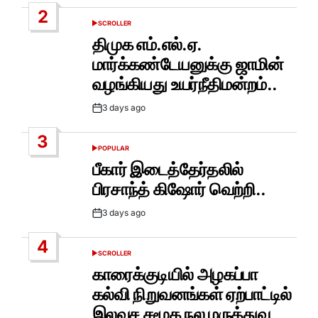
2
SCROLLER
POSTED
IN
திமுக எம்.எல்.ஏ.
மார்க்கண்டேயனுக்கு ஜாமின்
வழங்கியது உயர்நீதிமன்றம்..
3 days ago
Post
Date
3
POPULAR
POSTED
IN
பீகார் இடைத்தேர்தலில்
பிரசாந்த் கிஷோர் வெற்றி..
3 days ago
Post
Date
4
SCROLLER
POSTED
IN
காரைக்குடியில் அழகப்பா
கல்வி நிறுவனங்கள் ஏற்பாட்டில்
இலவச சமூக நல மருத்துவ