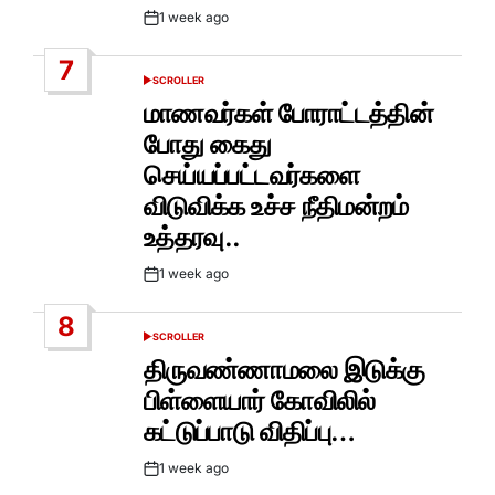
1 week ago
Post
Date
7
SCROLLER
POSTED
IN
மாணவர்கள் போராட்டத்தின்
போது கைது
செய்யப்பட்டவர்களை
விடுவிக்க உச்ச நீதிமன்றம்
உத்தரவு..
1 week ago
Post
Date
8
SCROLLER
POSTED
IN
திருவண்ணாமலை இடுக்கு
பிள்ளையார் கோவிலில்
கட்டுப்பாடு விதிப்பு…
1 week ago
Post