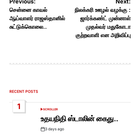
Post
Previous:
Next:
navigation
சென்னை காவல்
நிலக்கரி ஊழல் வழக்கு :
ஆய்வாளர் ராஜஸ்தானில்
ஜார்க்கண்ட் முன்னாள்
சுட்டுக்கொலை..
முதல்வர் மதுகோடா
குற்றவாளி என அறிவிப்பு
RECENT POSTS
1
SCROLLER
POSTED
IN
உதயநிதி ஸ்டாலின் கைது..
3 days ago
Post
Date