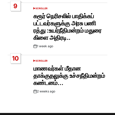
Date
9
SCROLLER
POSTED
IN
கரூர் நெரிசலில் பாதிக்கப்
பட்டவர்களுக்கு அரசு பணி
ரத்து :உயர்நீதிமன்றம் மதுரை
கிளை அதிரடி..
1 week ago
Post
Date
10
SCROLLER
POSTED
IN
மாணவர்கள் மீதான
தாக்குதலுக்கு உச்சநீதிமன்றம்
கண்டனம்…
2 weeks ago
Post
Date