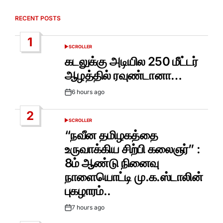
RECENT POSTS
1
SCROLLER
POSTED
IN
கடலுக்கு அடியில 250 மீட்டர்
ஆழத்தில் ரவுண்டானா…
6 hours ago
Post
Date
2
SCROLLER
POSTED
IN
“நவீன தமிழகத்தை
உருவாக்கிய சிற்பி கலைஞர்” :
8ம் ஆண்டு நினைவு
நாளையொட்டி மு.க.ஸ்டாலின்
புகழாரம்..
7 hours ago
Post
Date