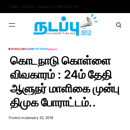
Skip
Today: Saturday, August 8 2026
6
:
33
:
39
PM
to
content
nadappu.com
SCROLLER
SLIDER
TOP NEWS
தமிழகம்
POSTED
IN
கொடநாடு கொள்ளை
விவகாரம் : 24ம் தேதி
ஆளுநர் மாளிகை முன்பு
திமுக போராட்டம்..
Posted on
January 22, 2019