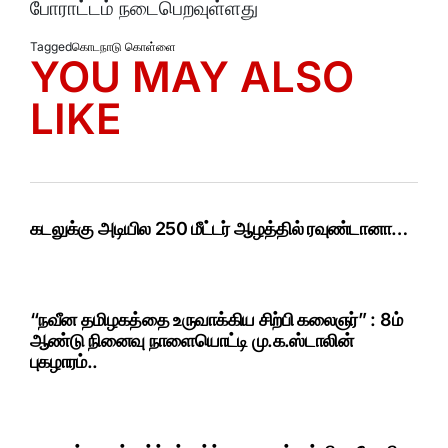
போராட்டம் நடைபெறவுள்ளது
Tagged
கொடநாடு கொள்ளை
YOU MAY ALSO
LIKE
கடலுக்கு அடியில 250 மீட்டர் ஆழத்தில் ரவுண்டானா…
“நவீன தமிழகத்தை உருவாக்கிய சிற்பி கலைஞர்” : 8ம்
ஆண்டு நினைவு நாளையொட்டி மு.க.ஸ்டாலின்
புகழாரம்..