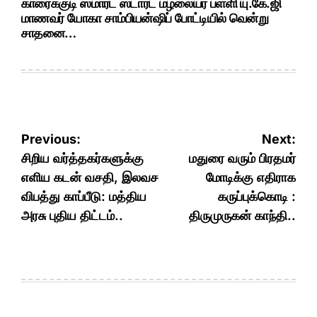
காரைக்குடி ஸ்மார்ட் ஸ்டார்ட் மழலையர் பள்ளி யு.கே.ஜி
மாணவர் யோகா சாம்பியன்ஷிப் போட்டியில் வென்று
சாதனை…
Post
Previous:
Next:
navigation
சிறிய வர்த்தகர்களுக்கு
மதுரை வரும் பிரதமர்
எளிய கடன் வசதி, இலவச
மோடிக்கு எதிராக
விபத்து காப்பீடு: மத்திய
கருப்புக்கொடி :
அரசு புதிய திட்டம்..
திருமுருகன் காந்தி..