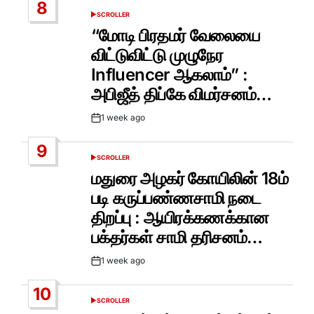
8
SCROLLER
POSTED
IN
“மோடி பிரதமர் வேலையை
விட்டுவிட்டு முழுநேர
Influencer ஆகலாம்” :
அபிஜீத் திப்கே விமர்சனம்…
1 week ago
Post
Date
9
SCROLLER
POSTED
IN
மதுரை அழகர் கோயிலின் 18ம்
படி கருப்பண்ணசாமி நடை
திறப்பு : ஆயிரக்கணக்கான
பக்தர்கள் சாமி தரிசனம்…
1 week ago
Post
Date
10
SCROLLER
POSTED
IN