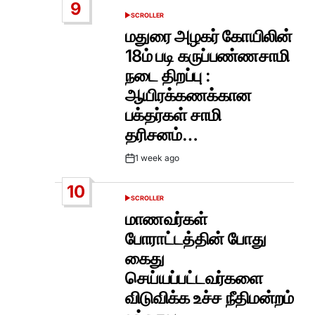
9
SCROLLER
POSTED
IN
மதுரை அழகர் கோயிலின்
18ம் படி கருப்பண்ணசாமி
நடை திறப்பு :
ஆயிரக்கணக்கான
பக்தர்கள் சாமி
தரிசனம்…
1 week ago
Post
Date
10
SCROLLER
POSTED
IN
மாணவர்கள்
போராட்டத்தின் போது
கைது
செய்யப்பட்டவர்களை
விடுவிக்க உச்ச நீதிமன்றம்