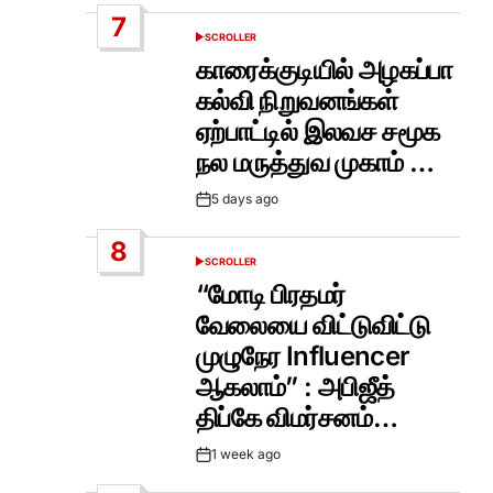
Date
7
SCROLLER
POSTED
IN
காரைக்குடியில் அழகப்பா
கல்வி நிறுவனங்கள்
ஏற்பாட்டில் இலவச சமூக
நல மருத்துவ முகாம் …
5 days ago
Post
Date
8
SCROLLER
POSTED
IN
“மோடி பிரதமர்
வேலையை விட்டுவிட்டு
முழுநேர Influencer
ஆகலாம்” : அபிஜீத்
திப்கே விமர்சனம்…
1 week ago
Post
Date