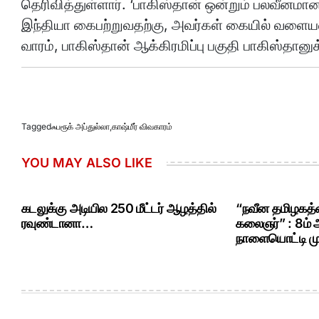
தெரிவித்துள்ளார். ‘பாகிஸ்தான் ஒன்றும் பலவீனமான 
இந்தியா கைபற்றுவதற்கு, அவர்கள் கையில் வளையல் 
வாரம், பாகிஸ்தான் ஆக்கிரமிப்பு பகுதி பாகிஸ்தானு
Tagged
ஃபரூக் அப்துல்லா
,
காஷ்மீர் விவகாரம்
YOU MAY ALSO LIKE
கடலுக்கு அடியில 250 மீட்டர் ஆழத்தில்
“நவீன தமிழகத்த
ரவுண்டானா…
கலைஞர்” : 8ம்
நாளையொட்டி மு.