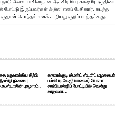
நாடு அல்ல. பாகிஸ்தான் ஆக்கிரமிப்பு காஷ்மீர் பகுதிய
போட்டு இருப்பவர்கள் அல்ல’ எனப் பேசினார். கடந்த
க்குதான் சொந்தம் எனக் கூறியது குறிப்பிடத்தக்கது.
ை உருவாக்கிய சிற்பி
காரைக்குடி ஸ்மார்ட் ஸ்டார்ட் மழலையர்
 ஆண்டு நினைவு
பள்ளி யு.கே.ஜி மாணவர் யோகா
க.ஸ்டாலின் புகழாரம்..
சாம்பியன்ஷிப் போட்டியில் வென்று
சாதனை…