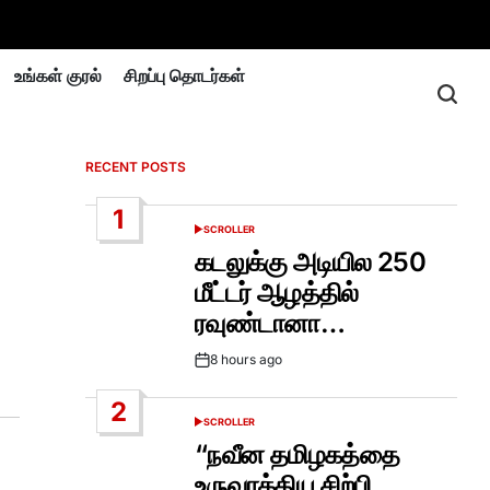
உங்கள் குரல்
சிறப்பு தொடர்கள்
RECENT POSTS
1
SCROLLER
POSTED
IN
கடலுக்கு அடியில 250
மீட்டர் ஆழத்தில்
ரவுண்டானா…
8 hours ago
Post
Date
2
SCROLLER
POSTED
IN
“நவீன தமிழகத்தை
உருவாக்கிய சிற்பி