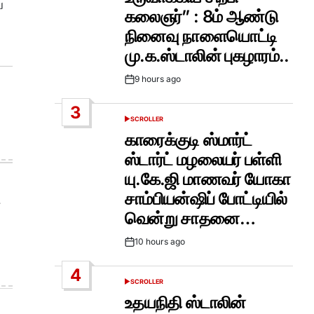
ை
கலைஞர்” : 8ம் ஆண்டு
நினைவு நாளையொட்டி
மு.க.ஸ்டாலின் புகழாரம்..
9 hours ago
Post
Date
3
SCROLLER
POSTED
IN
காரைக்குடி ஸ்மார்ட்
ஸ்டார்ட் மழலையர் பள்ளி
யு.கே.ஜி மாணவர் யோகா
சாம்பியன்ஷிப் போட்டியில்
வென்று சாதனை…
10 hours ago
Post
Date
4
SCROLLER
POSTED
IN
உதயநிதி ஸ்டாலின்