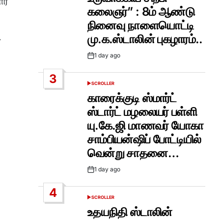
ர்
கலைஞர்” : 8ம் ஆண்டு
நினைவு நாளையொட்டி
.
மு.க.ஸ்டாலின் புகழாரம்..
1 day ago
Post
Date
3
SCROLLER
POSTED
IN
காரைக்குடி ஸ்மார்ட்
ஸ்டார்ட் மழலையர் பள்ளி
யு.கே.ஜி மாணவர் யோகா
சாம்பியன்ஷிப் போட்டியில்
வென்று சாதனை…
1 day ago
Post
Date
4
SCROLLER
POSTED
IN
உதயநிதி ஸ்டாலின்