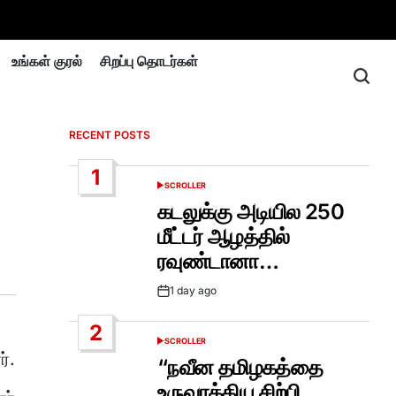
உங்கள் குரல்
சிறப்பு தொடர்கள்
RECENT POSTS
1
SCROLLER
POSTED
IN
கடலுக்கு அடியில 250
மீட்டர் ஆழத்தில்
ரவுண்டானா…
1 day ago
Post
Date
2
SCROLLER
POSTED
்.
IN
“நவீன தமிழகத்தை
உருவாக்கிய சிற்பி