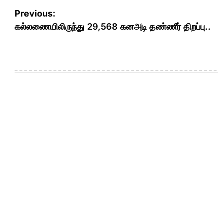
Post
Previous:
navigation
கல்லணையிலிருந்து 29,568 கனஅடி தண்ணீர் திறப்பு..