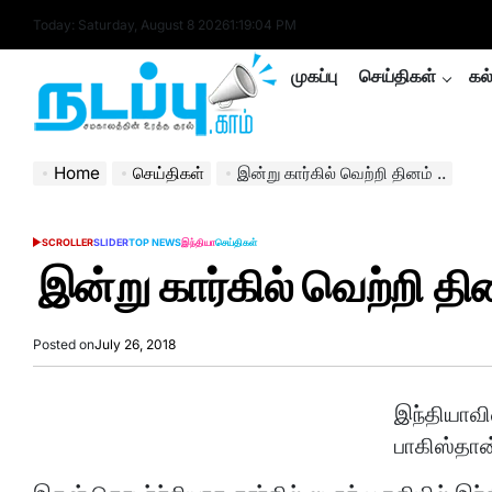
Skip
Today: Saturday, August 8 2026
1
:
19
:
05
PM
to
content
முகப்பு
செய்திகள்
கல
nadappu.com
Home
செய்திகள்
இன்று கார்கில் வெற்றி தினம் ..
SCROLLER
SLIDER
TOP NEWS
இந்தியா
செய்திகள்
POSTED
IN
இன்று கார்கில் வெற்றி தின
Posted on
July 26, 2018
இந்தியாவி
பாகிஸ்தான