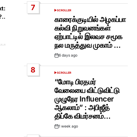
Date
7
t:
SCROLLER
POSTED
?..
IN
காரைக்குடியில் அழகப்பா
கல்வி நிறுவனங்கள்
ஏற்பாட்டில் இலவச சமூக
நல மருத்துவ முகாம் …
6 days ago
Post
Date
8
SCROLLER
POSTED
IN
“மோடி பிரதமர்
வேலையை விட்டுவிட்டு
முழுநேர Influencer
ஆகலாம்” : அபிஜீத்
திப்கே விமர்சனம்…
1 week ago
Post
Date