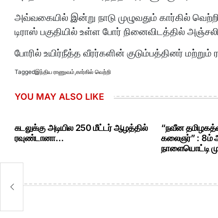
அவ்வகையில் இன்று நாடு முழுவதும் கார்கில் வெற்
டிராஸ் பகுதியில் உள்ள போர் நினைவிடத்தில் அஞ்சலி
போரில் உயிர்நீத்த வீரர்களின் குடும்பத்தினர் மற்று
Tagged
இந்திய ராணுவம்
,
கார்கில் வெற்றி
YOU MAY ALSO LIKE
கடலுக்கு அடியில 250 மீட்டர் ஆழத்தில்
“நவீன தமிழகத்த
ரவுண்டானா…
கலைஞர்” : 8ம்
நாளையொட்டி மு.
ி