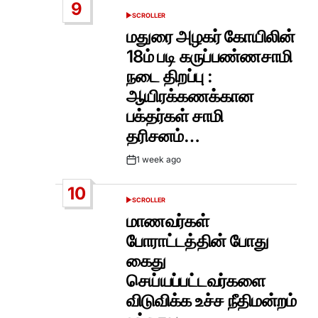
9
SCROLLER
POSTED
IN
மதுரை அழகர் கோயிலின்
18ம் படி கருப்பண்ணசாமி
நடை திறப்பு :
ஆயிரக்கணக்கான
பக்தர்கள் சாமி
தரிசனம்…
1 week ago
Post
Date
10
SCROLLER
POSTED
IN
மாணவர்கள்
போராட்டத்தின் போது
கைது
செய்யப்பட்டவர்களை
விடுவிக்க உச்ச நீதிமன்றம்