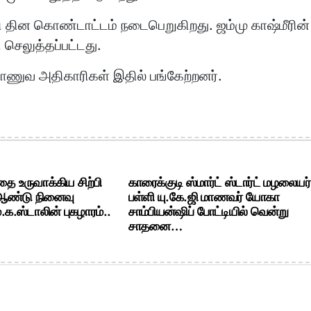
றி தின கொண்டாட்டம் நடைபெறுகிறது. ஜம்மு காஷ்மீரின்
 செலுத்தப்பட்டது.
ம் ராணுவ அதிகாரிகள் இதில் பங்கேற்றனர்.
ை உருவாக்கிய சிற்பி
காரைக்குடி ஸ்மார்ட் ஸ்டார்ட் மழலையர்
 ஆண்டு நினைவு
பள்ளி யு.கே.ஜி மாணவர் யோகா
க.ஸ்டாலின் புகழாரம்..
சாம்பியன்ஷிப் போட்டியில் வென்று
சாதனை…